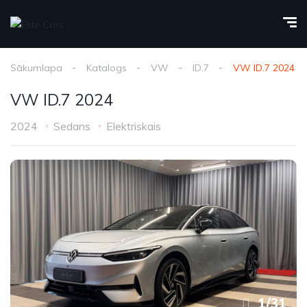
Sākumlapa
Katalogs
VW
ID.7
VW ID.7 2024
VW ID.7 2024
2024
Sedans
Elektriskais
1
/
31