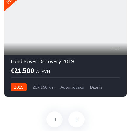
37
Land Rover Discovery 2019
€21,500
Ar PVN
2019
207,156 km
Automātiskā
Dīzelis
Pilnpiedziņa (AWD/4WD)