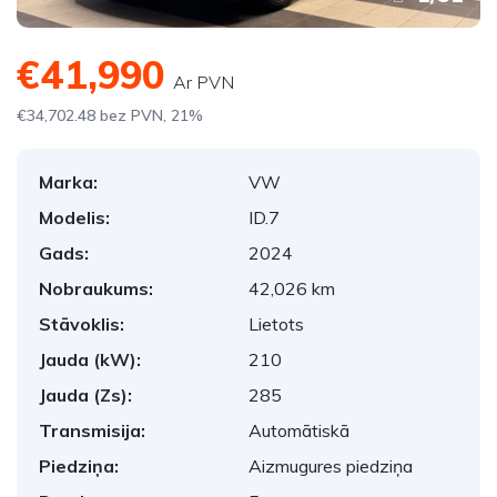
€41,990
Ar PVN
€34,702.48 bez PVN, 21%
Marka:
VW
Modelis:
ID.7
Gads:
2024
Nobraukums:
42,026 km
Stāvoklis:
Lietots
Jauda (kW):
210
Jauda (Zs):
285
Transmisija:
Automātiskā
Piedziņa:
Aizmugures piedziņa