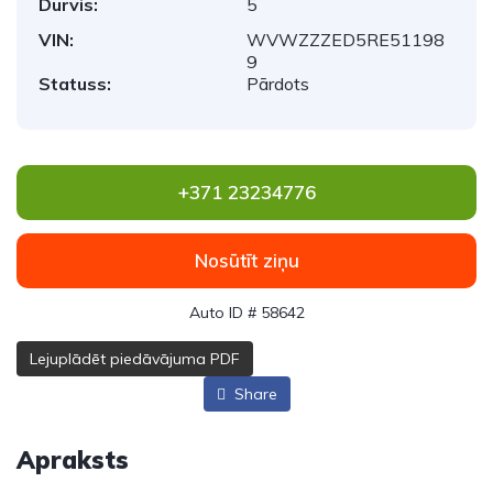
Durvis:
5
VIN:
WVWZZZED5RE51198
9
Statuss:
Pārdots
+371 23234776
Nosūtīt ziņu
Auto ID # 58642
Lejuplādēt piedāvājuma PDF
Share
Apraksts