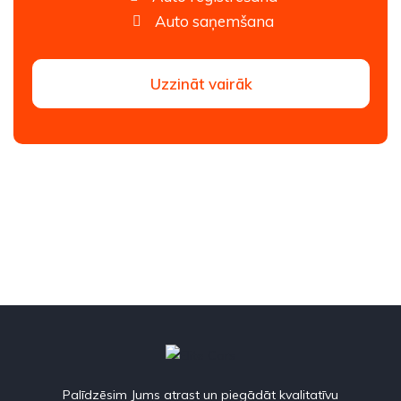
Auto saņemšana
Uzzināt vairāk
Palīdzēsim Jums atrast un piegādāt kvalitatīvu