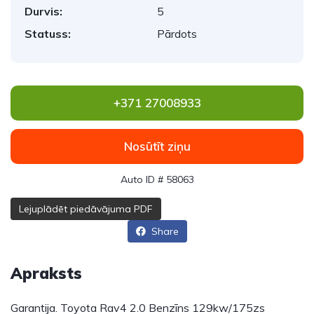
Durvis:
5
Statuss:
Pārdots
+371 27008933
Nosūtīt ziņu
Auto ID # 58063
Lejuplādēt piedāvājuma PDF
Share
Apraksts
Garantija. Toyota Rav4 2.0 Benzīns 129kw/175zs