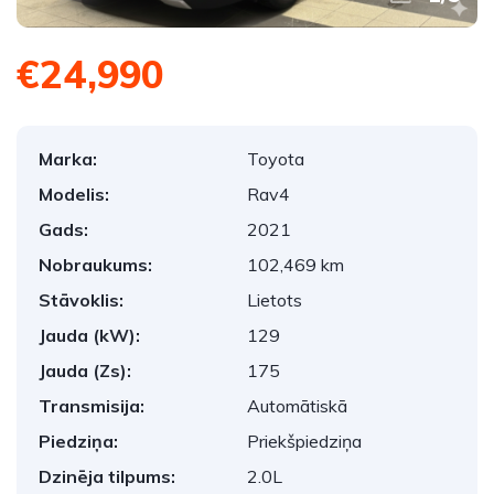
€24,990
Marka:
Toyota
Modelis:
Rav4
Gads:
2021
Nobraukums:
102,469 km
Stāvoklis:
Lietots
Jauda (kW):
129
Jauda (Zs):
175
Transmisija:
Automātiskā
Piedziņa:
Priekšpiedziņa
Dzinēja tilpums:
2.0L