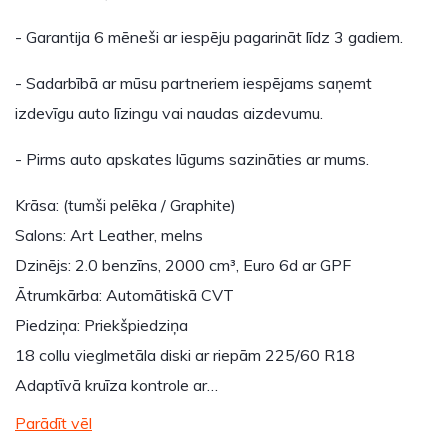
- Garantija 6 mēneši ar iespēju pagarināt līdz 3 gadiem.
- Sadarbībā ar mūsu partneriem iespējams saņemt
izdevīgu auto līzingu vai naudas aizdevumu.
- Pirms auto apskates lūgums sazināties ar mums.
Krāsa: (tumši pelēka / Graphite)
Salons: Art Leather, melns
Dzinējs: 2.0 benzīns, 2000 cm³, Euro 6d ar GPF
Ātrumkārba: Automātiskā CVT
Piedziņa: Priekšpiedziņa
18 collu vieglmetāla diski ar riepām 225/60 R18
Adaptīvā kruīza kontrole ar…
Parādīt vēl