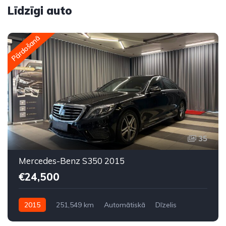
Līdzīgi auto
Pārdošanā
35
Mercedes-Benz S350 2015
€24,500
2015
251,549 km
Automātiskā
Dīzelis
Aizmugures piedziņa