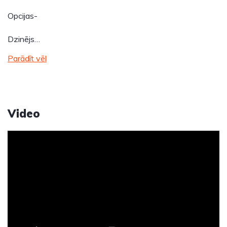
Opcijas-
Dzinējs…
Parādīt vēl
Video