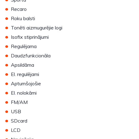
•
Recaro
•
Roku balsti
•
Tonēti aizmugurējie logi
•
Isofix stiprinājumi
•
Regulējama
•
Daudzfunkcionāla
•
Apsildāma
•
El. regulējami
•
Aptumšojošie
•
El. nolokāmi
•
FM/AM
•
USB
•
SDcard
•
LCD
•