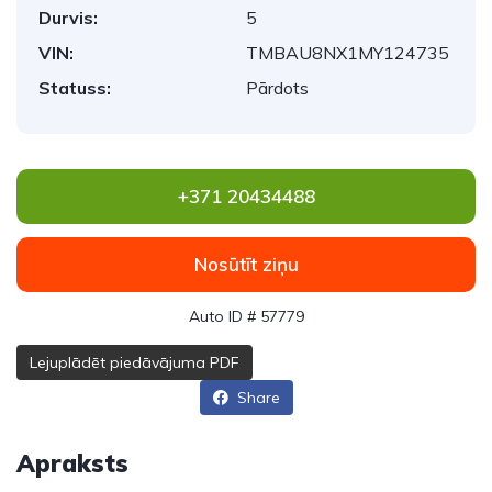
Durvis:
5
VIN:
TMBAU8NX1MY124735
Statuss:
Pārdots
+371 20434488
Nosūtīt ziņu
Auto ID # 57779
Lejuplādēt piedāvājuma PDF
Share
Apraksts