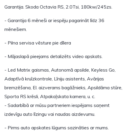
Garantija. Skoda Octavia RS, 2.0Tsi, 180kw/245zs.
- Garantija 6 mēneši ar iespēju pagarināt līdz 36
mēnešiem.
- Pilna servisa vēsture pie dīlera
- Mājaslapā pieejams detalizēts video apskats.
- Led Matrix gaismas, Autonomā apsilde, Keyless Go,
Adaptīvā kruīzkontrole, Līniju asistents, Avārijas
bremzēšana, El. aizverams bagāžnieks, Apsildāma stūre,
Sporta RS krēsli, Atpakaļskata kamera, u. c.
- Sadarbībā ar mūsu partneriem iespējams saņemt
izdevīgu auto līzingu vai naudas aizdevumu.
- Pirms auto apskates lūgums sazināties ar mums.