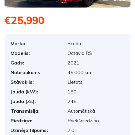
€25,990
Marka:
Škoda
Modelis:
Octavia RS
Gads:
2021
Nobraukums:
45,000 km
Stāvoklis:
Lietots
Jauda (kW):
180
Jauda (Zs):
245
Transmisija:
Automātiskā
Piedziņa:
Priekšpiedziņa
Dzinēja tilpums:
2.0L