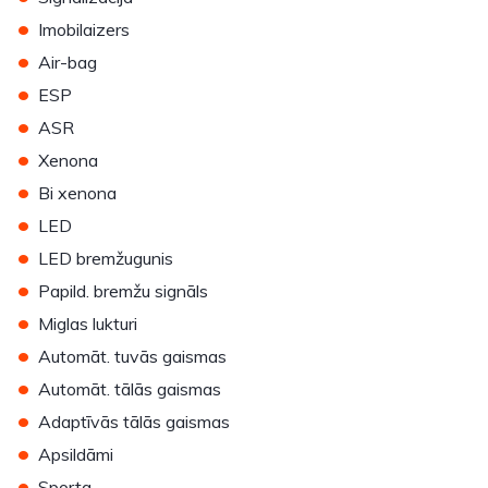
•
Imobilaizers
•
Air-bag
•
ESP
•
ASR
•
Xenona
•
Bi xenona
•
LED
•
LED bremžugunis
•
Papild. bremžu signāls
•
Miglas lukturi
•
Automāt. tuvās gaismas
•
Automāt. tālās gaismas
•
Adaptīvās tālās gaismas
•
Apsildāmi
•
Sporta