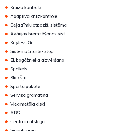
•
Kruīza kontrole
•
Adaptīvā kruīzkontrole
•
Ceļa zīmju atpazīš. sistēma
•
Avārijas bremzēšanas sist.
•
Keyless Go
•
Sistēma Starts-Stop
•
El. bagāžnieka aizvēršana
•
Spoileris
•
Sliekšņi
•
Sporta pakete
•
Servisa grāmatiņa
•
Vieglmetāla diski
•
ABS
•
Centrālā atslēga
•
Signalizācija