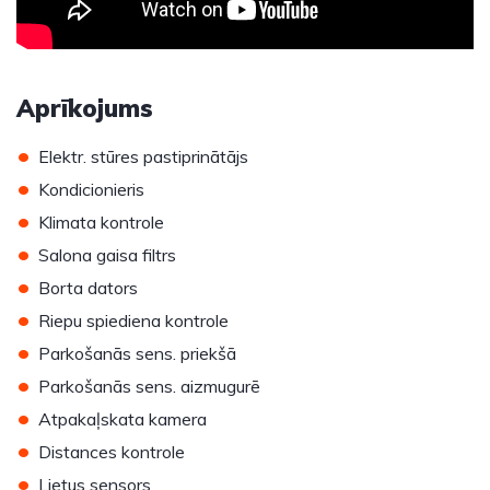
Aprīkojums
•
Elektr. stūres pastiprinātājs
•
Kondicionieris
•
Klimata kontrole
•
Salona gaisa filtrs
•
Borta dators
•
Riepu spiediena kontrole
•
Parkošanās sens. priekšā
•
Parkošanās sens. aizmugurē
•
Atpakaļskata kamera
•
Distances kontrole
•
Lietus sensors