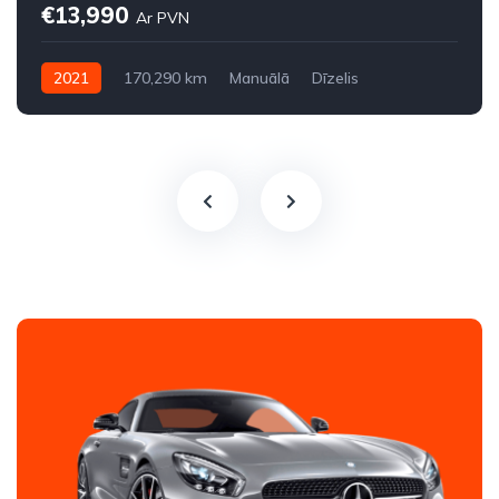
€13,990
Ar PVN
2021
170,290 km
Manuālā
Dīzelis
Priekšpiedziņa