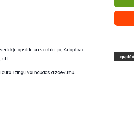
 Sēdekļu apsilde un ventilācija, Adaptīvā
Lejuplā
 utt.
 auto līzingu vai naudas aizdevumu.