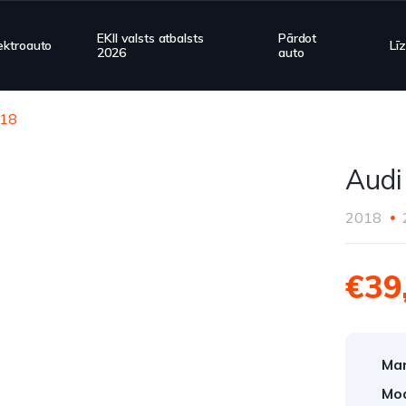
EKII valsts atbalsts
Pārdot
ektroauto
Lī
2026
auto
018
Audi
2018
€39
Mar
Mod