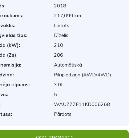
s:
2018
braukums:
217,099 km
voklis:
Lietots
vielas tips:
Dīzelis
da (kW):
210
da (Zs):
286
nsmisija:
Automātiskā
dziņa:
Pilnpiedziņa (AWD/4WD)
nēja tilpums:
3.0L
vis:
5
:
WAUZZZF11KD006268
tuss:
Pārdots
+371 20484411