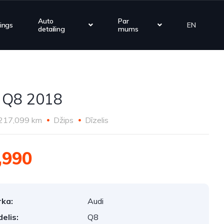
Auto
Par
zings
EN
detailing
mums
 Q8 2018
217,099 km
Džips
Dīzelis
,990
ka:
Audi
elis:
Q8