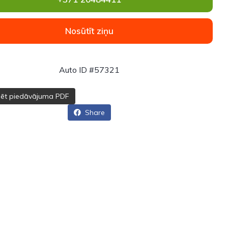
Nosūtīt ziņu
Auto ID #57321
dēt piedāvājuma PDF
Share