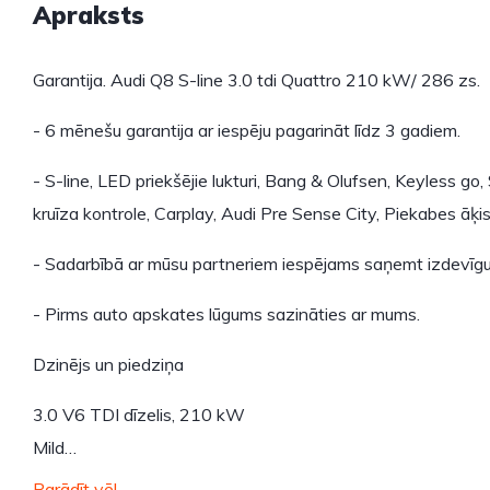
Apraksts
Garantija. Audi Q8 S-line 3.0 tdi Quattro 210 kW/ 286 zs.
- 6 mēnešu garantija ar iespēju pagarināt līdz 3 gadiem.
- S-line, LED priekšējie lukturi, Bang & Olufsen, Keyless go,
kruīza kontrole, Carplay, Audi Pre Sense City, Piekabes āķis,
- Sadarbībā ar mūsu partneriem iespējams saņemt izdevīgu
- Pirms auto apskates lūgums sazināties ar mums.
Dzinējs un piedziņa
3.0 V6 TDI dīzelis, 210 kW
Mild…
Parādīt vēl