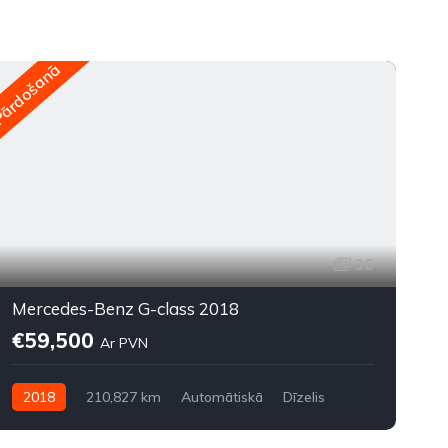
ārdošanā
Pār
36
Mercedes-Benz G-class 2018
€59,500
Ar PVN
2018
210,827 km
Automātiskā
Dīzelis
Pilnpiedziņa (AWD/4WD)
P