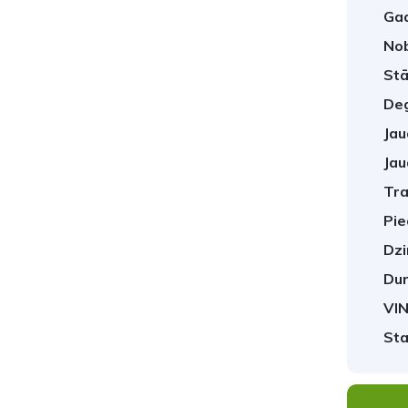
Gad
No
Stā
Deg
Jau
Jau
Tra
Pie
Dzi
Dur
VIN
Sta