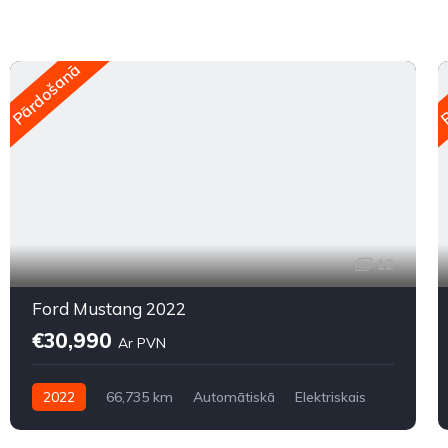
Pārdošanā
P
12
Ford Mustang 2022
€30,990
Ar PVN
2022
66,735 km
Automātiskā
Elektriskais
Pilnpiedziņa (AWD/4WD)