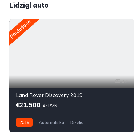
Līdzīgi auto
Pārdošanā
47
Land Rover Discovery 2019
€21,500
Ar PVN
2019
Automātiskā
Dīzelis
Pilnpiedziņa (AWD/4WD)