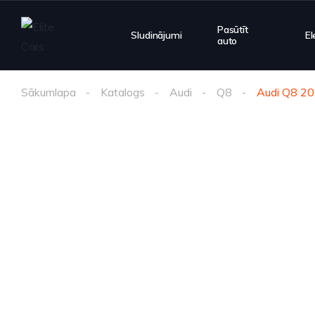
Pasūtīt
Sludinājumi
El
auto
Sākumlapa
Katalogs
Audi
Q8
Audi Q8 2