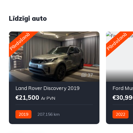
Līdzīgi auto
Pārdošanā
Pārdošanā
37
Land Rover Discovery 2019
Ford Mu
€21,500
€30,9
Ar PVN
2019
207,156 km
2022
Automātiskā
Dīzelis
Automātis
Pilnpiedziņa (AWD/4WD)
Pilnpiedz