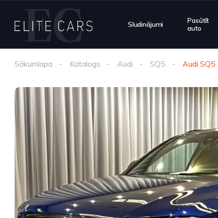
Pasūtīt
Sludinājumi
auto
Sākumlapa
Katalogs
Audi
SQ5
Audi SQ5