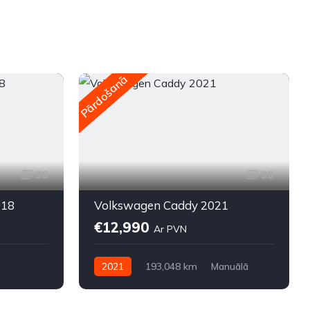
Pārdošanā
P
36
20
018
Volkswagen Caddy 2021
€12,990
Ar PVN
2021
193,048 km
Manuālā
Dīzelis
Priekšpiedziņa