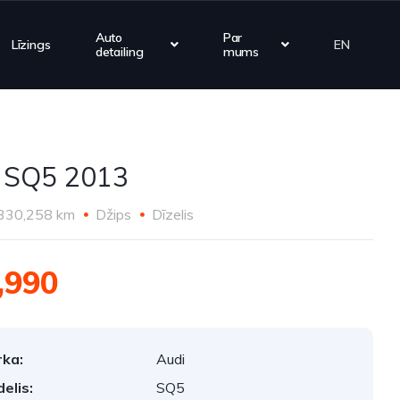
Auto
Par
Līzings
EN
detailing
mums
 SQ5 2013
330,258 km
Džips
Dīzelis
,990
ka:
Audi
elis:
SQ5