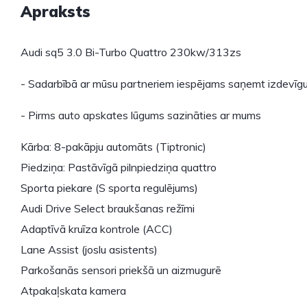
Apraksts
Audi sq5 3.0 Bi-Turbo Quattro 230kw/313zs
- Sadarbībā ar mūsu partneriem iespējams saņemt izdevīgu
- Pirms auto apskates lūgums sazināties ar mums
Kārba: 8-pakāpju automāts (Tiptronic)
Piedziņa: Pastāvīgā pilnpiedziņa quattro
Sporta piekare (S sporta regulējums)
Audi Drive Select braukšanas režīmi
Adaptīvā kruīza kontrole (ACC)
Lane Assist (joslu asistents)
Parkošanās sensori priekšā un aizmugurē
Atpakaļskata kamera