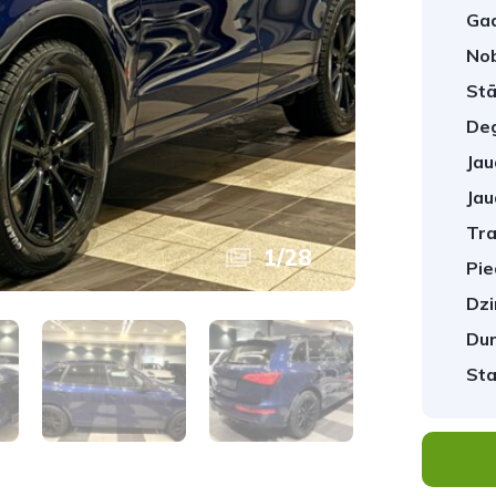
Gad
No
Stā
Deg
Jau
Jau
Tra
1
/
28
Pie
Dzi
Dur
Sta