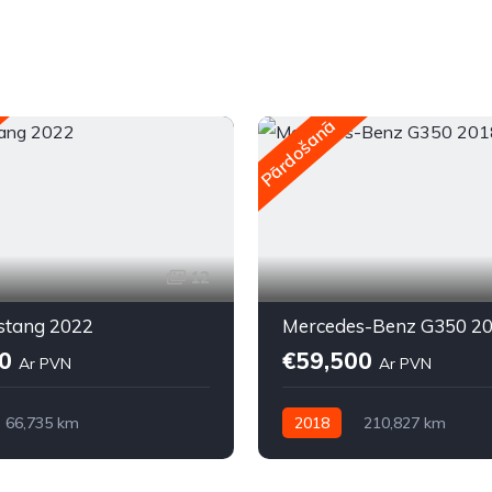
Pārdošanā
12
stang 2022
Mercedes-Benz G350 2
90
€59,500
Ar PVN
Ar PVN
66,735 km
2018
210,827 km
kā
Elektriskais
Automātiskā
Dīzelis
iņa (AWD/4WD)
Pilnpiedziņa (AWD/4WD)