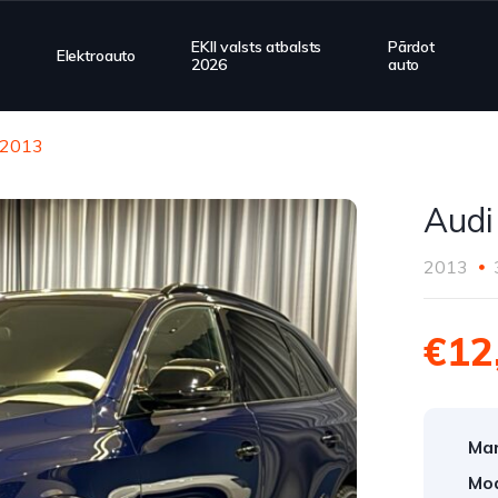
EKII valsts atbalsts
Pārdot
Elektroauto
2026
auto
 2013
Audi
2013
€12
Mar
Mod