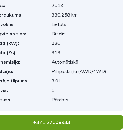
s:
2013
braukums:
330,258 km
voklis:
Lietots
vielas tips:
Dīzelis
da (kW):
230
da (Zs):
313
nsmisija:
Automātiskā
dziņa:
Pilnpiedziņa (AWD/4WD)
nēja tilpums:
3.0L
vis:
5
tuss:
Pārdots
+371 27008933