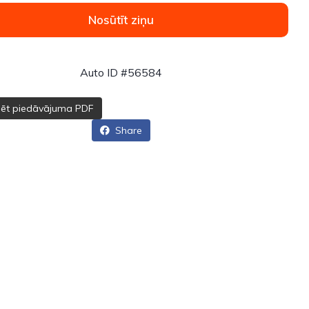
Nosūtīt ziņu
Auto ID #56584
dēt piedāvājuma PDF
Share