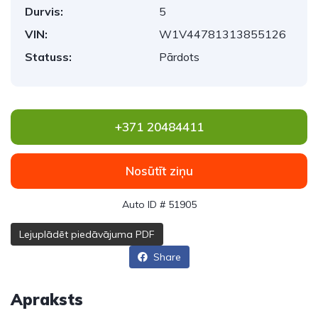
Durvis:
5
VIN:
W1V44781313855126
Statuss:
Pārdots
+371 20484411
Nosūtīt ziņu
Auto ID # 51905
Lejuplādēt piedāvājuma PDF
Share
Apraksts