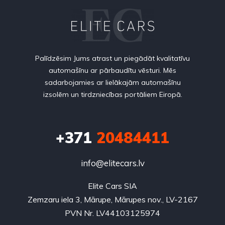
Palīdzēsim Jums atrast un piegādāt kvalitatīvu
automašīnu ar pārbaudītu vēsturi. Mēs
sadarbojamies ar lielākajām automašīnu
izsolēm un tirdzniecības portāliem Eiropā.
+371
20484411
info@elitecars.lv
Elite Cars SIA
Zemzaru iela 3, Mārupe, Mārupes nov., LV-2167
PVN Nr. LV44103125974