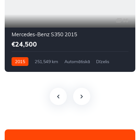
35
Mercedes-Benz S350 2015
€24,500
2015
251,549 km
Automātiskā
Dīzelis
Aizmugures piedziņa