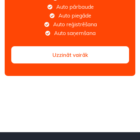
Auto pārbaude
Auto piegāde
Auto reģistrēšana
Auto saņemšana
Uzzināt vairāk