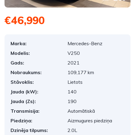
€46,990
Marka:
Mercedes-Benz
Modelis:
V250
Gads:
2021
Nobraukums:
109,177 km
Stāvoklis:
Lietots
Jauda (kW):
140
Jauda (Zs):
190
Transmisija:
Automātiskā
Piedziņa:
Aizmugures piedziņa
Dzinēja tilpums:
2.0L