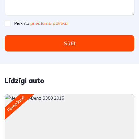
Piekrītu
privātuma politikai
Sūtīt
Līdzīgi auto
Pārdošanā