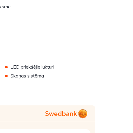
iksme;
•
LED priekšējie lukturi
•
Skaņas sistēma