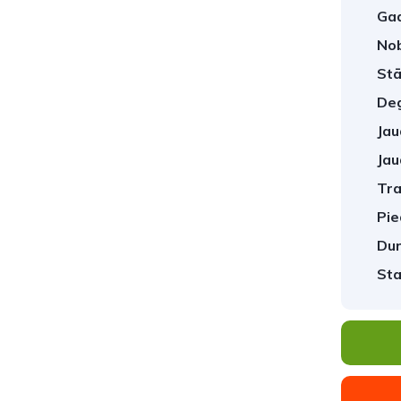
Gad
No
Stā
Deg
Jau
Jau
Tra
1
/
19
Pie
Dur
Sta