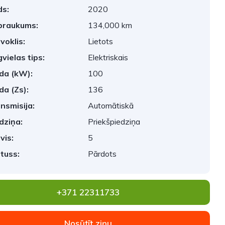
s:
2020
braukums:
134,000 km
voklis:
Lietots
vielas tips:
Elektriskais
da (kW):
100
da (Zs):
136
nsmisija:
Automātiskā
dziņa:
Priekšpiedziņa
vis:
5
tuss:
Pārdots
+371 22311733
Nosūtīt ziņu