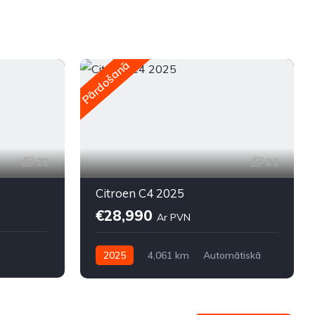
Pārdošanā
P
22
21
Citroen C4 2025
€28,990
Ar PVN
2025
4,061 km
Automātiskā
Elektriskais
Priekšpiedziņa