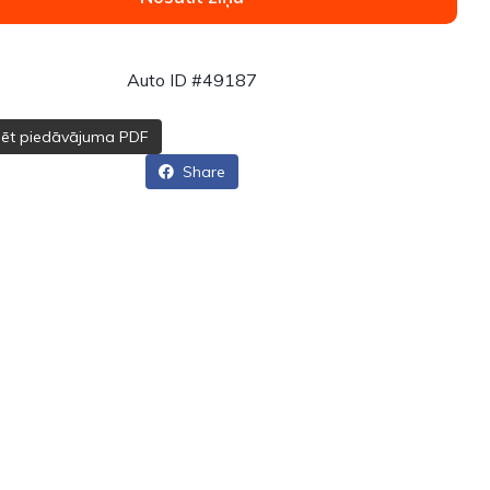
Auto ID #49187
dēt piedāvājuma PDF
Share