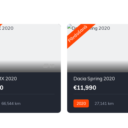
Pārdošanā
25
X 2020
Dacia Spring 2020
0
€11,990
66,544 km
2020
27,141 km
kā
Elektriskais
Automātiskā
Elektriskais
ziņa
Priekšpiedziņa