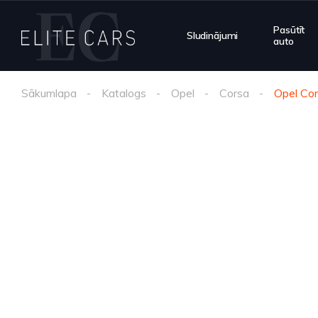
Pasūtīt
Sludinājumi
auto
Sākumlapa
Katalogs
Opel
Corsa
Opel Co