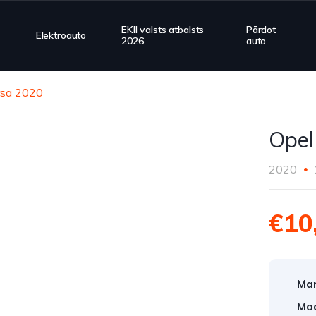
EKII valsts atbalsts
Pārdot
Elektroauto
2026
auto
rsa 2020
Opel
2020
€10
Mar
Mod