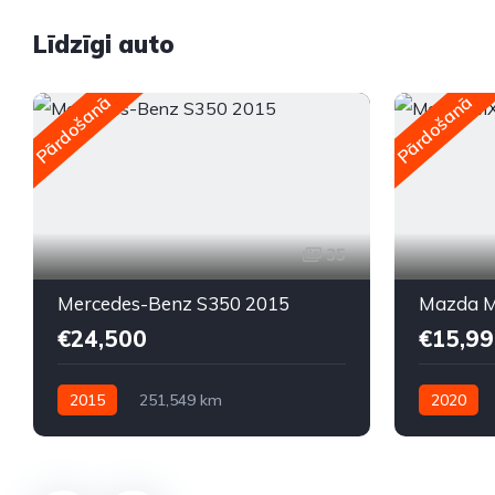
Līdzīgi auto
Pārdošanā
Pārdošanā
35
Mercedes-Benz S350 2015
Mazda M
€24,500
€15,99
2015
251,549 km
2020
Automātiskā
Dīzelis
Automātis
Aizmugures piedziņa
Priekšpied