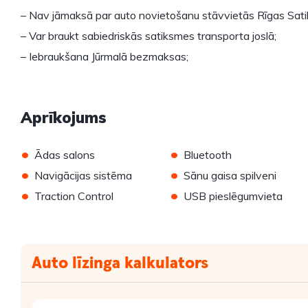
– Nav jāmaksā par auto novietošanu stāvvietās Rīgas Sat
– Var braukt sabiedriskās satiksmes transporta joslā;
– Iebraukšana Jūrmalā bezmaksas;
Aprīkojums
•
•
Ādas salons
Bluetooth
•
•
Navigācijas sistēma
Sānu gaisa spilveni
•
•
Traction Control
USB pieslēgumvieta