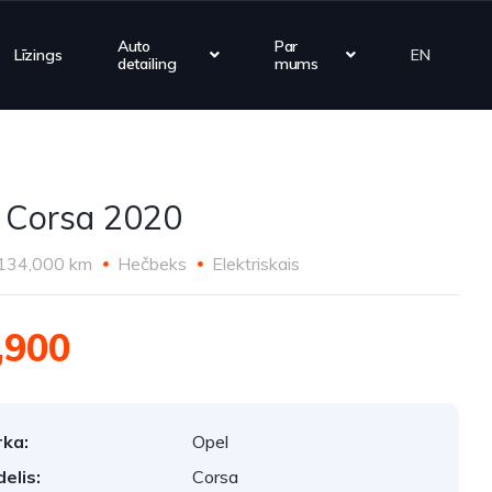
Auto
Par
Līzings
EN
detailing
mums
 Corsa 2020
134,000 km
Hečbeks
Elektriskais
,900
ka:
Opel
elis:
Corsa