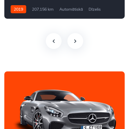
2019
207,156 km
Automātiskā
Dīzelis
Pilnpiedziņa (AWD/4WD)