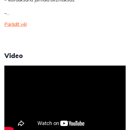
–…
Parādīt vēl
Video