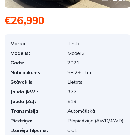
€26,990
Marka:
Tesla
Modelis:
Model 3
Gads:
2021
Nobraukums:
98,230 km
Stāvoklis:
Lietots
Jauda (kW):
377
Jauda (Zs):
513
Transmisija:
Automātiskā
Piedziņa:
Pilnpiedziņa (AWD/4WD)
Dzinēja tilpums:
0.0L