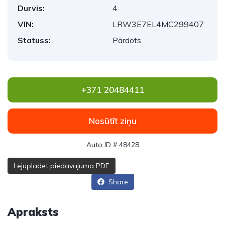
Durvis:
4
VIN:
LRW3E7EL4MC299407
Statuss:
Pārdots
+371 20484411
Nosūtīt ziņu
Auto ID # 48428
Lejuplādēt piedāvājuma PDF
Share
Apraksts