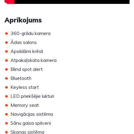
Aprīkojums
•
360-grādu kamera
•
Ādas salons
•
Apsildāmi krēsli
•
Atpakaļskata kamera
•
Blind spot alert
•
Bluetooth
•
Keyless start
•
LED priekšējie lukturi
•
Memory seat
•
Navigācijas sistēma
•
Sānu gaisa spilveni
•
Skaņas sistēma