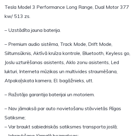
Tesla Model 3 Performance Long Range, Dual Motor 377
kw/ 513 zs.
– Uzstādīta jauna baterija.
– Premium audio sistēma, Track Mode, Drift Mode,
Siltumsūknis, Aktīvā kruīza kontrole, Bluetooth, Keyless go,
Joslu uzturēšanas asistents, Aklo zonu asistents, Led
lukturi, Interneta mūzikas un multivides straumēšana,
Atpakaļskata kamera, El. bagāžnieks, utt.
– Ražotāja garantija baterijai un motoriem.
– Nav jāmaksā par auto novietošanu stāvvietās Rīgas
Satiksme;
– Var braukt sabiedriskās satiksmes transporta joslā;
– Iebraukšana Jūrmalā bezmaksas;