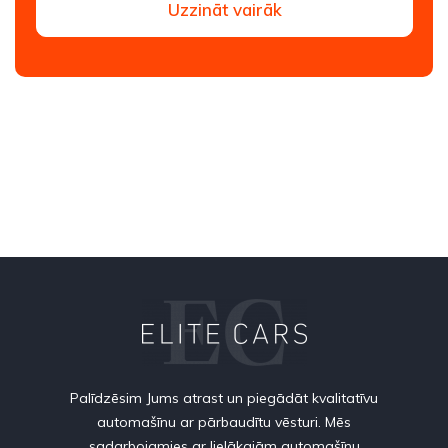
Uzzināt vairāk
Palīdzēsim Jums atrast un piegādāt kvalitatīvu
automašīnu ar pārbaudītu vēsturi. Mēs
sadarbojamies ar lielākajām automašīnu