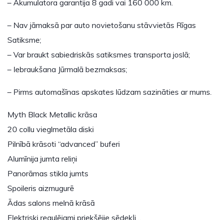
– Akumulatora garantija 8 gadi vai 160 000 km.
– Nav jāmaksā par auto novietošanu stāvvietās Rīgas
Satiksme;
– Var braukt sabiedriskās satiksmes transporta joslā;
– Iebraukšana Jūrmalā bezmaksas;
– Pirms automašīnas apskates lūdzam sazināties ar mums.
Myth Black Metallic krāsa
20 collu vieglmetāla diski
Pilnībā krāsoti “advanced” buferi
Alumīnija jumta reliņi
Panorāmas stikla jumts
Spoileris aizmugurē
Ādas salons melnā krāsā
Elektriski regulējami priekšējie sēdekļi…