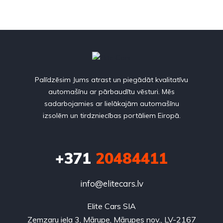
Palīdzēsim Jums atrast un piegādāt kvalitatīvu
automašīnu ar pārbaudītu vēsturi. Mēs
sadarbojamies ar lielākajām automašīnu
izsolēm un tirdzniecības portāliem Eiropā.
+371
20484411
info@elitecars.lv
Elite Cars SIA
Zemzaru iela 3, Mārupe, Mārupes nov., LV-2167