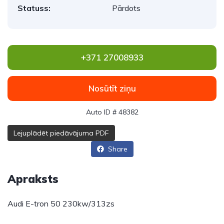
Statuss:
Pārdots
+371 27008933
Nosūtīt ziņu
Auto ID # 48382
Lejuplādēt piedāvājuma PDF
Share
Apraksts
Audi E-tron 50 230kw/313zs