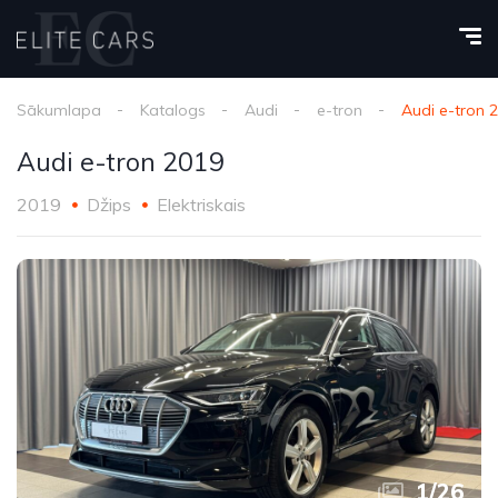
Sākumlapa
Katalogs
Audi
e-tron
Audi e-tron 
Audi e-tron 2019
2019
Džips
Elektriskais
1
/
26