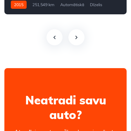
2015
251,549 km
Automātiskā
Dīzelis
Aizmugures piedziņa
Neatradi savu
auto?