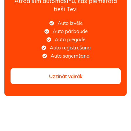
Atradīsim automašīnu, kas piemērota
tieši Tev!
Auto izvēle
Auto pārbaude
Auto piegāde
Auto reģistrēšana
Auto saņemšana
Uzzināt vairāk