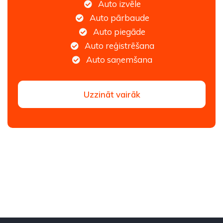
Auto izvēle
Auto pārbaude
Auto piegāde
Auto reģistrēšana
Auto saņemšana
Uzzināt vairāk