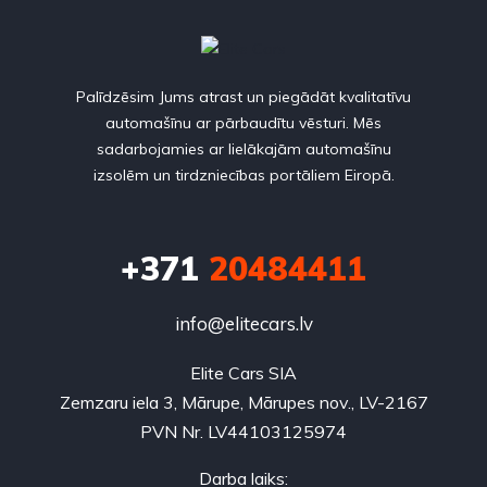
Palīdzēsim Jums atrast un piegādāt kvalitatīvu
automašīnu ar pārbaudītu vēsturi. Mēs
sadarbojamies ar lielākajām automašīnu
izsolēm un tirdzniecības portāliem Eiropā.
+371
20484411
info@elitecars.lv
Elite Cars SIA
Zemzaru iela 3, Mārupe, Mārupes nov., LV-2167
PVN Nr. LV44103125974
Darba laiks: