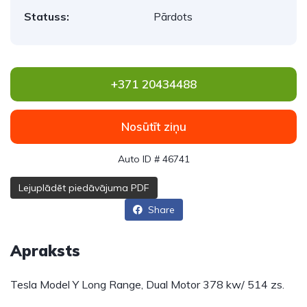
Statuss:
Pārdots
+371 20434488
Nosūtīt ziņu
Auto ID # 46741
Lejuplādēt piedāvājuma PDF
Share
Apraksts
Tesla Model Y Long Range, Dual Motor 378 kw/ 514 zs.