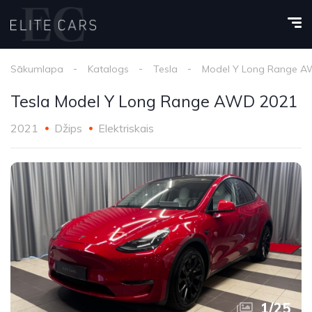
Sākumlapa
Katalogs
Tesla
Model Y Long Range 
Tesla Model Y Long Range AWD 2021
2021
Džips
Elektriskais
1
/
25