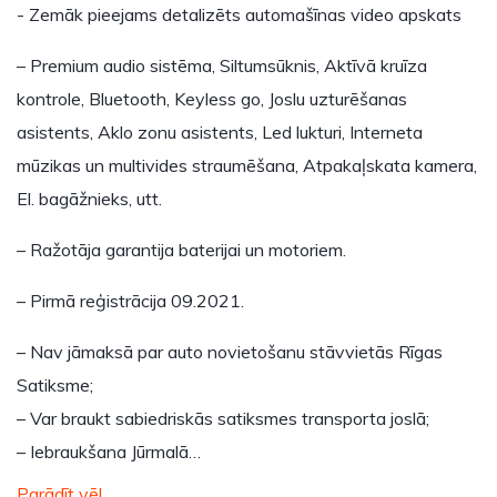
- Zemāk pieejams detalizēts automašīnas video apskats
– Premium audio sistēma, Siltumsūknis, Aktīvā kruīza
kontrole, Bluetooth, Keyless go, Joslu uzturēšanas
asistents, Aklo zonu asistents, Led lukturi, Interneta
mūzikas un multivides straumēšana, Atpakaļskata kamera,
El. bagāžnieks, utt.
– Ražotāja garantija baterijai un motoriem.
– Pirmā reģistrācija 09.2021.
– Nav jāmaksā par auto novietošanu stāvvietās Rīgas
Satiksme;
– Var braukt sabiedriskās satiksmes transporta joslā;
– Iebraukšana Jūrmalā…
Parādīt vēl