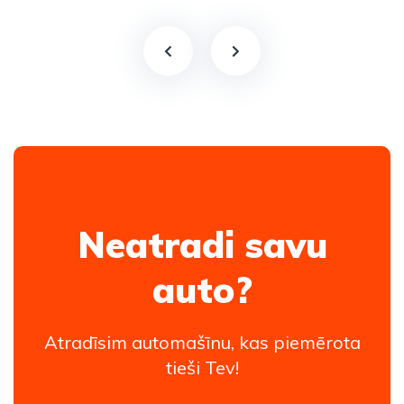
Neatradi savu
auto?
Atradīsim automašīnu, kas piemērota
tieši Tev!