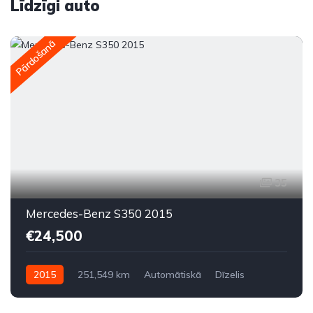
Līdzīgi auto
Pārdošanā
35
Mercedes-Benz S350 2015
€24,500
2015
251,549 km
Automātiskā
Dīzelis
Aizmugures piedziņa