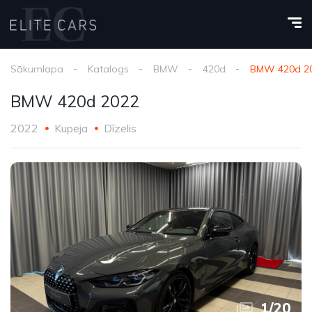
Sākumlapa
Katalogs
BMW
420d
BMW 420d 2
BMW 420d 2022
2022
Kupeja
Dīzelis
1
/
20