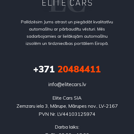
Palīdzēsim Jums atrast un piegādāt kvalitatīvu
automašīnu ar pārbaudītu vēsturi. Mēs
sadarbojamies ar lielākajām automašīnu
izsolēm un tirdzniecības portāliem Eiropā.
+371
20484411
info@elitecars.lv
Elite Cars SIA
Zemzaru iela 3, Mārupe, Mārupes nov., LV-2167
PVN Nr. LV44103125974
Darba laiks: