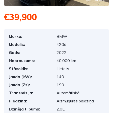
€39,900
Marka:
BMW
Modelis:
420d
Gads:
2022
Nobraukums:
40,000 km
Stāvoklis:
Lietots
Jauda (kW):
140
Jauda (Zs):
190
Transmisija:
Automātiskā
Piedziņa:
Aizmugures piedziņa
Dzinēja tilpums:
2.0L