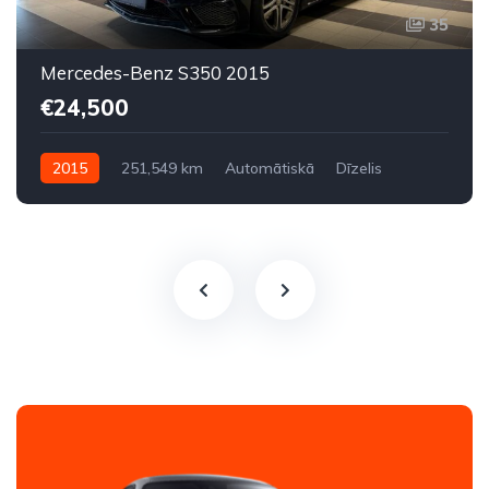
35
Mercedes-Benz S350 2015
€24,500
2015
251,549 km
Automātiskā
Dīzelis
Aizmugures piedziņa