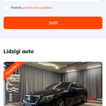
Piekrītu
privātuma politikai
Sūtīt
Līdzīgi auto
Pārdošanā