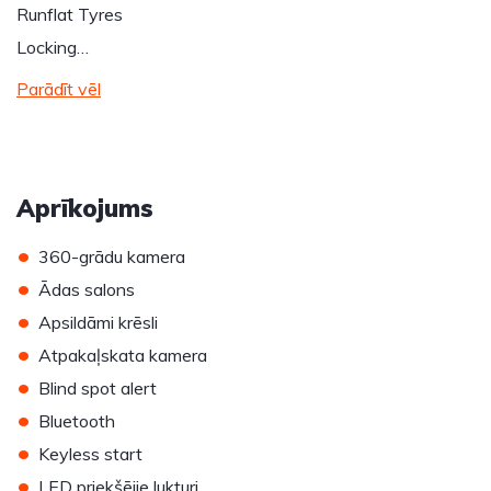
Runflat Tyres
Locking…
Parādīt vēl
Aprīkojums
•
360-grādu kamera
•
Ādas salons
•
Apsildāmi krēsli
•
Atpakaļskata kamera
•
Blind spot alert
•
Bluetooth
•
Keyless start
•
LED priekšējie lukturi