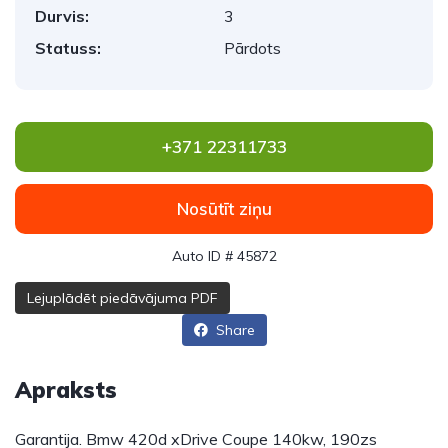
Durvis:
3
Statuss:
Pārdots
+371 22311733
Nosūtīt ziņu
Auto ID # 45872
Lejuplādēt piedāvājuma PDF
Share
Apraksts
Garantija. Bmw 420d xDrive Coupe 140kw, 190zs