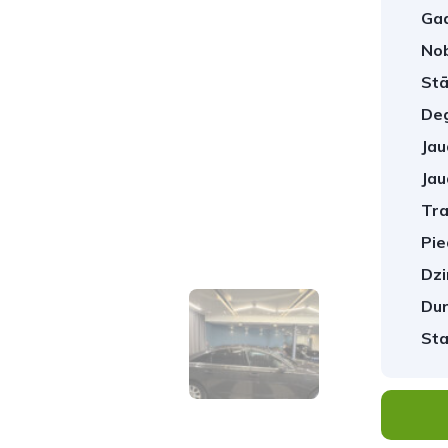
Gad
No
Stā
Deg
Jau
Jau
Tra
1
/
29
Pie
Dzi
Dur
Sta