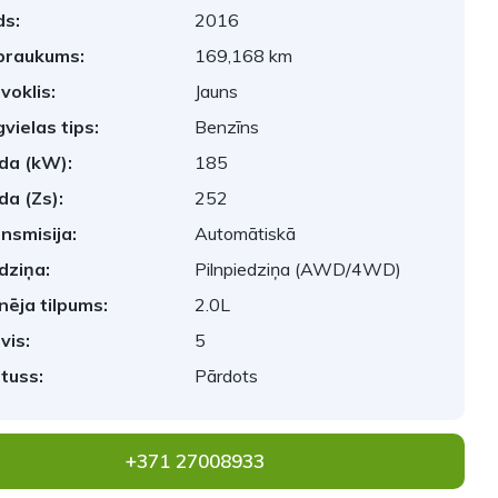
s:
2016
braukums:
169,168 km
voklis:
Jauns
vielas tips:
Benzīns
da (kW):
185
da (Zs):
252
nsmisija:
Automātiskā
dziņa:
Pilnpiedziņa (AWD/4WD)
nēja tilpums:
2.0L
vis:
5
tuss:
Pārdots
+371 27008933