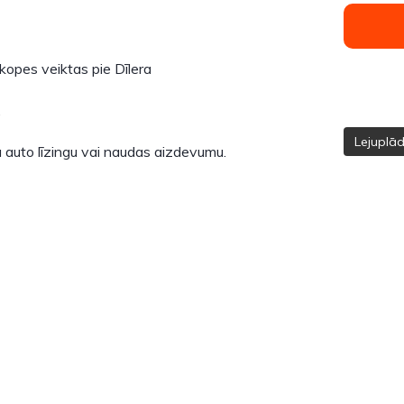
opes veiktas pie Dīlera
.
Lejuplā
 auto līzingu vai naudas aizdevumu.