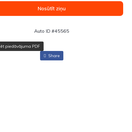
Nosūtīt ziņu
Auto ID #45565
dēt piedāvājuma PDF
Share