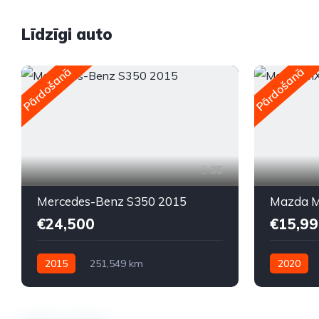
Līdzīgi auto
Pārdošanā
Pārdošanā
35
Mercedes-Benz S350 2015
Mazda M
€24,500
€15,99
2015
251,549 km
2020
Automātiskā
Dīzelis
Automātis
Aizmugures piedziņa
Priekšpied