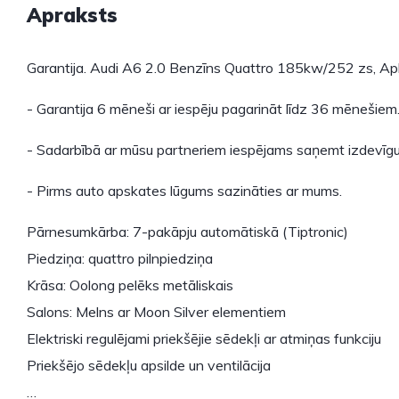
Apraksts
Garantija. Audi A6 2.0 Benzīns Quattro 185kw/252 zs, Apk
- Garantija 6 mēneši ar iespēju pagarināt līdz 36 mēnešiem
- Sadarbībā ar mūsu partneriem iespējams saņemt izdevīgu
- Pirms auto apskates lūgums sazināties ar mums.
Pārnesumkārba: 7-pakāpju automātiskā (Tiptronic)
Piedziņa: quattro pilnpiedziņa
Krāsa: Oolong pelēks metāliskais
Salons: Melns ar Moon Silver elementiem
Elektriski regulējami priekšējie sēdekļi ar atmiņas funkciju
Priekšējo sēdekļu apsilde un ventilācija
…