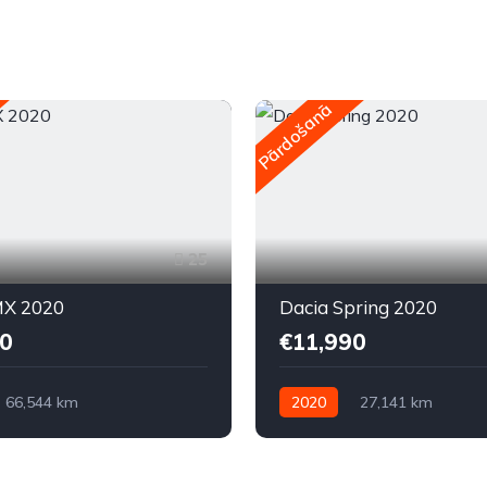
Pārdošanā
25
X 2020
Dacia Spring 2020
0
€11,990
66,544 km
2020
27,141 km
kā
Elektriskais
Automātiskā
Elektriskais
ziņa
Priekšpiedziņa