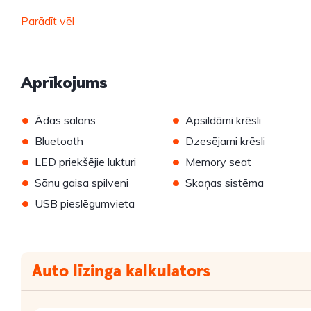
Parādīt vēl
Aprīkojums
•
•
Ādas salons
Apsildāmi krēsli
•
•
Bluetooth
Dzesējami krēsli
•
•
LED priekšējie lukturi
Memory seat
•
•
Sānu gaisa spilveni
Skaņas sistēma
•
USB pieslēgumvieta