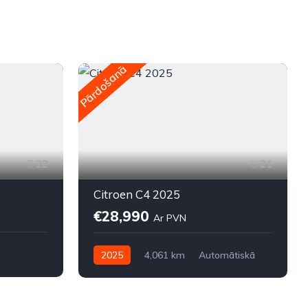
Pārdošanā
P
22
21
Citroen C4 2025
€28,990
Ar PVN
2025
4,061 km
Automātiskā
Elektriskais
Priekšpiedziņa