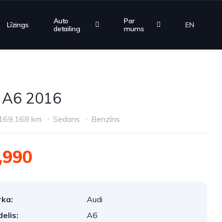
Auto
Par
Līzings
EN
detailing
mums
 A6 2016
169,168 km
Sedans
Benzīns
,990
ka:
Audi
elis:
A6