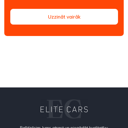
Uzzināt vairāk
Palīdzēsim Jums atrast un piegādāt kvalitatīvu