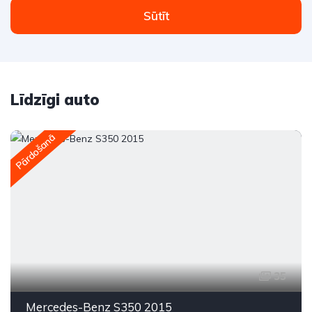
Sūtīt
Līdzīgi auto
Pārdošanā
35
Mercedes-Benz S350 2015