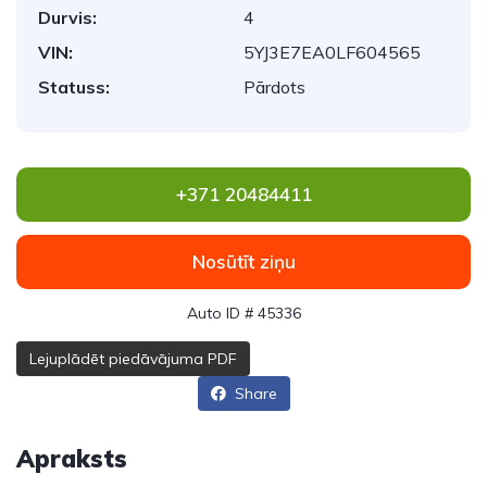
Durvis:
4
VIN:
5YJ3E7EA0LF604565
Statuss:
Pārdots
+371 20484411
Nosūtīt ziņu
Auto ID # 45336
Lejuplādēt piedāvājuma PDF
Share
Apraksts