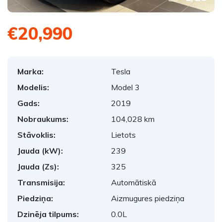
€20,990
Marka:
Tesla
Modelis:
Model 3
Gads:
2019
Nobraukums:
104,028 km
Stāvoklis:
Lietots
Jauda (kW):
239
Jauda (Zs):
325
Transmisija:
Automātiskā
Piedziņa:
Aizmugures piedziņa
Dzinēja tilpums:
0.0L