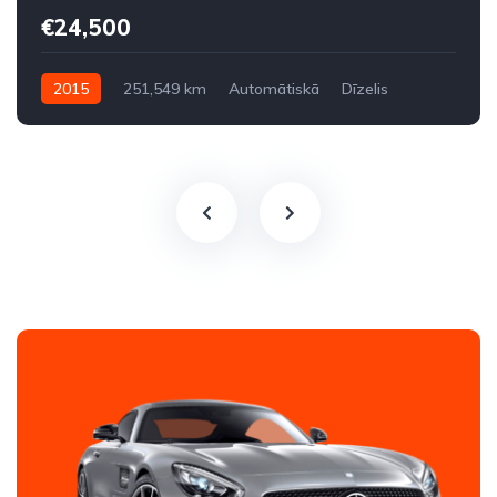
€24,500
2015
251,549 km
Automātiskā
Dīzelis
Aizmugures piedziņa