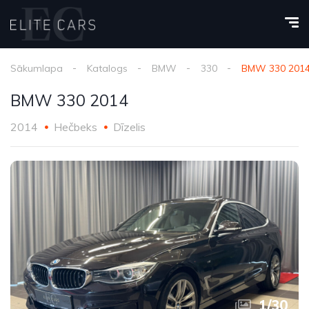
Sākumlapa
Katalogs
BMW
330
BMW 330 201
BMW 330 2014
2014
Hečbeks
Dīzelis
1
/
30