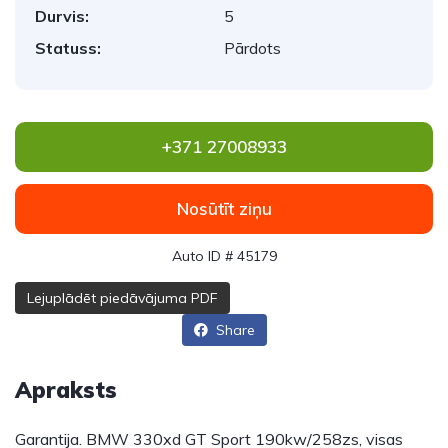
Durvis:
5
Statuss:
Pārdots
+371 27008933
Nosūtīt ziņu
Auto ID # 45179
Lejuplādēt piedāvājuma PDF
Share
Apraksts
Garantija. BMW 330xd GT Sport 190kw/258zs, visas