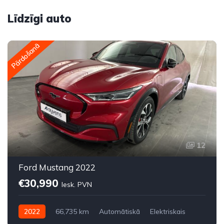
Līdzīgi auto
Pārdošanā
12
Ford Mustang 2022
€30,990
Iesk. PVN
2022
66,735 km
Automātiskā
Elektriskais