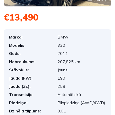
€13,490
Marka:
BMW
Modelis:
330
Gads:
2014
Nobraukums:
207,825 km
Stāvoklis:
Jauns
Jauda (kW):
190
Jauda (Zs):
258
Transmisija:
Automātiskā
Piedziņa:
Pilnpiedziņa (AWD/4WD)
Dzinēja tilpums:
3.0L