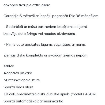
apkopes tikai pie offic. dīlera
Garantija 6 mēneši ar iespēju pagarināt līdz 36 mēnešiem.
- Sadarbībā ar mūsu partneriem iespējams saņemt
izdevīgu auto līzingu vai naudas aizdevumu.
- Pirms auto apskates lūgums sazināties ar mums.
Ziemas disku komplekts ar svaigām ziemas riepām
Xdrive
Adaptīvā piekare
Multifunkcionāla stūre
Sporta ādas stūre
19 collu vieglmetāla diski, dubultie spieķi (modelis 466M)
Sporta automātiskā pārnesumkārba