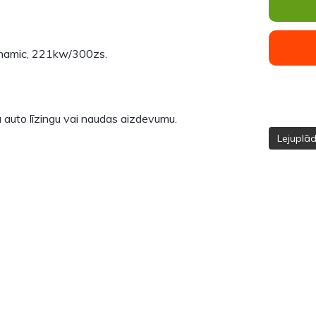
ynamic, 221kw/300zs.
 auto līzingu vai naudas aizdevumu.
Lejuplā