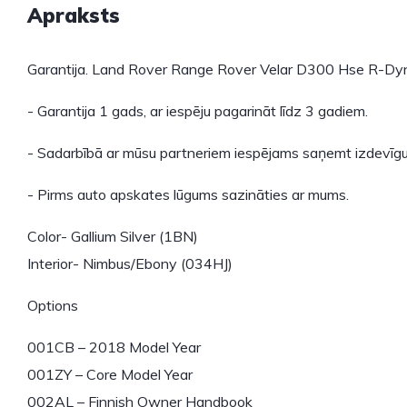
Apraksts
Garantija. Land Rover Range Rover Velar D300 Hse R-D
- Garantija 1 gads, ar iespēju pagarināt līdz 3 gadiem.
- Sadarbībā ar mūsu partneriem iespējams saņemt izdevīgu
- Pirms auto apskates lūgums sazināties ar mums.
Color- Gallium Silver (1BN)
Interior- Nimbus/Ebony (034HJ)
Options
001CB – 2018 Model Year
001ZY – Core Model Year
002AL – Finnish Owner Handbook