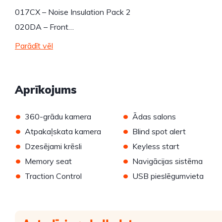
017CX – Noise Insulation Pack 2
020DA – Front…
Parādīt vēl
Aprīkojums
•
•
360-grādu kamera
Ādas salons
•
•
Atpakaļskata kamera
Blind spot alert
•
•
Dzesējami krēsli
Keyless start
•
•
Memory seat
Navigācijas sistēma
•
•
Traction Control
USB pieslēgumvieta