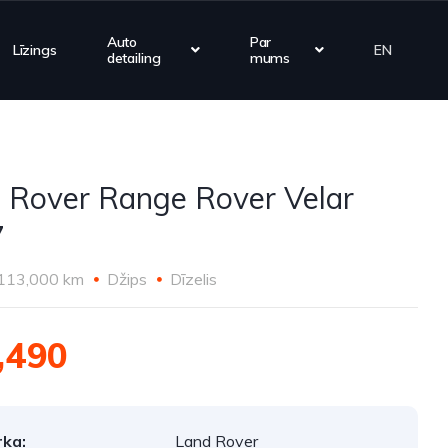
Auto
Par
Līzings
EN
detailing
mums
 Rover Range Rover Velar
7
113,000 km
Džips
Dīzelis
,490
ka:
Land Rover