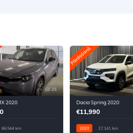
Pārdošanā
25
X 2020
Dacia Spring 2020
0
€11,990
66,544 km
2020
27,141 km