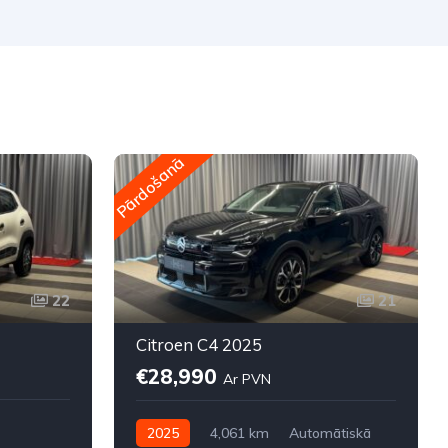
Pārdošanā
P
22
21
Citroen C4 2025
€28,990
Ar PVN
2025
4,061 km
Automātiskā