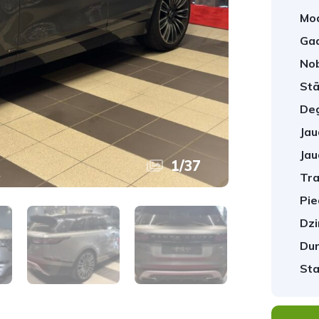
Mod
Gad
No
Stā
Deg
Jau
Jau
1
/
37
Tra
Pie
Dzi
Dur
Sta