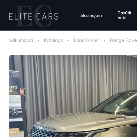
Pasūtīt
Sludinājumi
auto
Sākumlapa
Katalogs
Land Rover
Range Rover