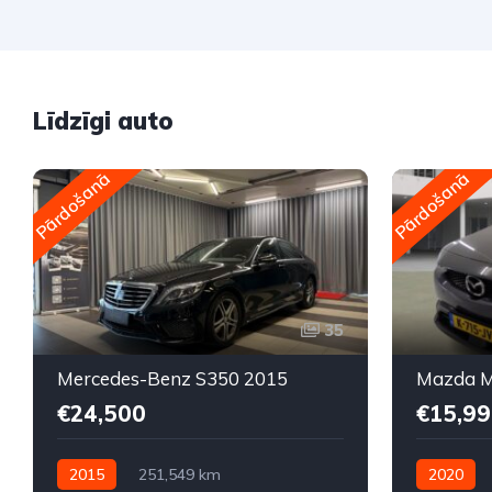
Līdzīgi auto
Pārdošanā
Pārdošanā
35
Mercedes-Benz S350 2015
Mazda M
€24,500
€15,99
2015
251,549 km
2020