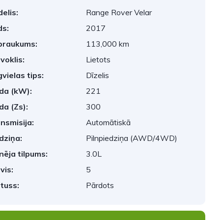
elis:
Range Rover Velar
s:
2017
braukums:
113,000 km
voklis:
Lietots
vielas tips:
Dīzelis
da (kW):
221
da (Zs):
300
nsmisija:
Automātiskā
dziņa:
Pilnpiedziņa (AWD/4WD)
nēja tilpums:
3.0L
vis:
5
tuss:
Pārdots