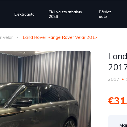
EKII valsts atbalsts
Pārdot
Elektroauto
2026
auto
 Velar
Land Rover Range Rover Velar 2017
Land
201
2017
€31
Mar