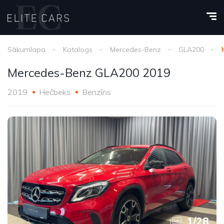
Sākumlapa
Katalogs
Mercedes-Benz
GLA200
Mercedes-Benz GLA200 2019
2019
Hečbeks
Benzīns
1
/
28