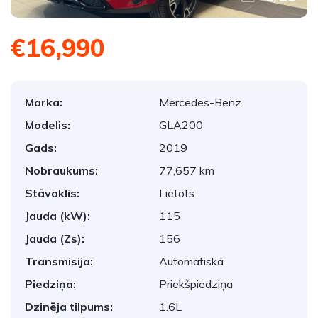
€16,990
Marka:
Mercedes-Benz
Modelis:
GLA200
Gads:
2019
Nobraukums:
77,657 km
Stāvoklis:
Lietots
Jauda (kW):
115
Jauda (Zs):
156
Transmisija:
Automātiskā
Piedziņa:
Priekšpiedziņa
Dzinēja tilpums:
1.6L