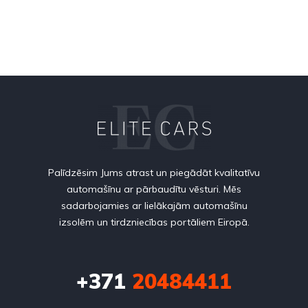
Palīdzēsim Jums atrast un piegādāt kvalitatīvu
automašīnu ar pārbaudītu vēsturi. Mēs
sadarbojamies ar lielākajām automašīnu
izsolēm un tirdzniecības portāliem Eiropā.
+371
20484411