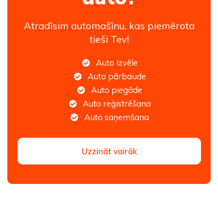
Atradīsim automašīnu, kas piemērota
tieši Tev!
Auto izvēle
Auto pārbaude
Auto piegāde
Auto reģistrēšana
Auto saņemšana
Uzzināt vairāk