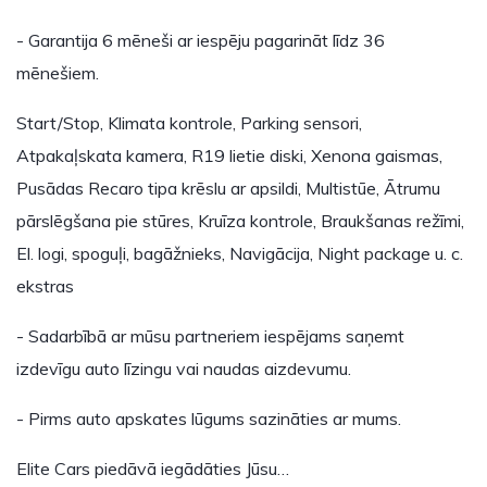
- Garantija 6 mēneši ar iespēju pagarināt līdz 36
mēnešiem.
Start/Stop, Klimata kontrole, Parking sensori,
Atpakaļskata kamera, R19 lietie diski, Xenona gaismas,
Pusādas Recaro tipa krēslu ar apsildi, Multistūe, Ātrumu
pārslēgšana pie stūres, Kruīza kontrole, Braukšanas režīmi,
El. logi, spoguļi, bagāžnieks, Navigācija, Night package u. c.
ekstras
- Sadarbībā ar mūsu partneriem iespējams saņemt
izdevīgu auto līzingu vai naudas aizdevumu.
- Pirms auto apskates lūgums sazināties ar mums.
Elite Cars piedāvā iegādāties Jūsu…