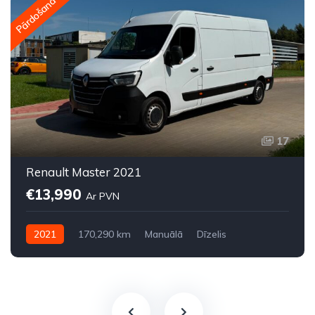
Pārdošanā
17
Renault Master 2021
€13,990
Ar PVN
2021
170,290 km
Manuālā
Dīzelis
Priekšpiedziņa