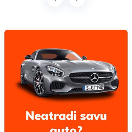
Neatradi savu
auto?