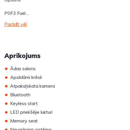
P0F3 Fuel…
Parādīt vēl
Aprīkojums
•
Ādas salons
•
Apsildāmi krēsli
•
Atpakaļskata kamera
•
Bluetooth
•
Keyless start
•
LED priekšējie lukturi
•
Memory seat
•
Navigācijas sistēma