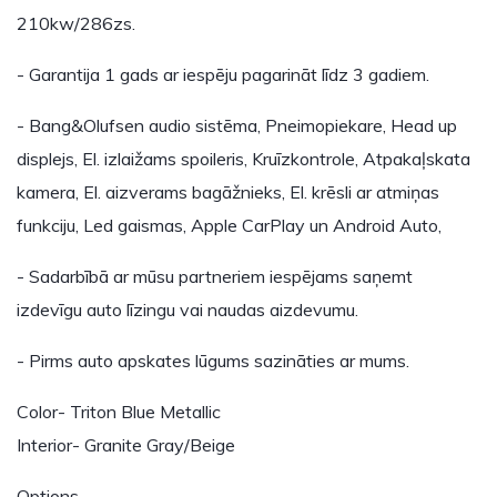
210kw/286zs.
- Garantija 1 gads ar iespēju pagarināt līdz 3 gadiem.
- Bang&Olufsen audio sistēma, Pneimopiekare, Head up
displejs, El. izlaižams spoileris, Kruīzkontrole, Atpakaļskata
kamera, El. aizverams bagāžnieks, El. krēsli ar atmiņas
funkciju, Led gaismas, Apple CarPlay un Android Auto,
- Sadarbībā ar mūsu partneriem iespējams saņemt
izdevīgu auto līzingu vai naudas aizdevumu.
- Pirms auto apskates lūgums sazināties ar mums.
Color- Triton Blue Metallic
Interior- Granite Gray/Beige
Options