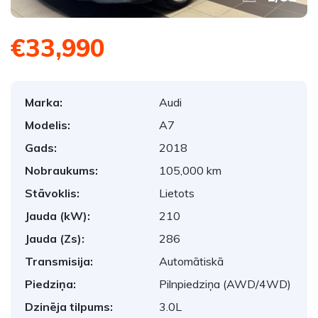
€33,990
Marka:
Audi
Modelis:
A7
Gads:
2018
Nobraukums:
105,000 km
Stāvoklis:
Lietots
Jauda (kW):
210
Jauda (Zs):
286
Transmisija:
Automātiskā
Piedziņa:
Pilnpiedziņa (AWD/4WD)
Dzinēja tilpums:
3.0L