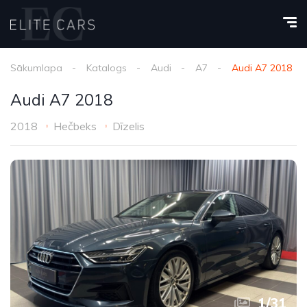
Sākumlapa
Katalogs
Audi
A7
Audi A7 2018
Audi A7 2018
2018
Hečbeks
Dīzelis
1
/
31