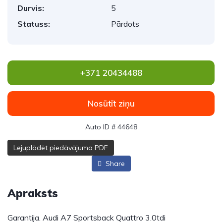
Durvis:
5
Statuss:
Pārdots
+371 20434488
Nosūtīt ziņu
Auto ID # 44648
Lejuplādēt piedāvājuma PDF
Share
Apraksts
Garantija. Audi A7 Sportsback Quattro 3.0tdi