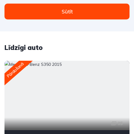
Sūtīt
Līdzīgi auto
Pārdošanā
35