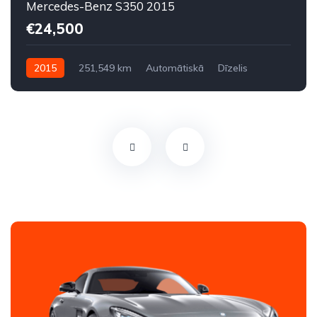
Mercedes-Benz S350 2015
€24,500
2015
251,549 km
Automātiskā
Dīzelis
Aizmugures piedziņa