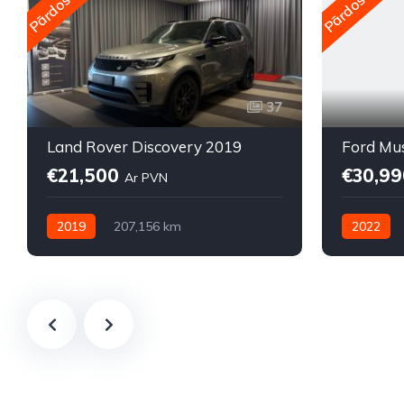
Pārdošanā
Pārdošanā
37
Land Rover Discovery 2019
Ford Mu
€21,500
€30,9
Ar PVN
2019
207,156 km
2022
Automātiskā
Dīzelis
Automātis
Pilnpiedziņa (AWD/4WD)
Pilnpiedz