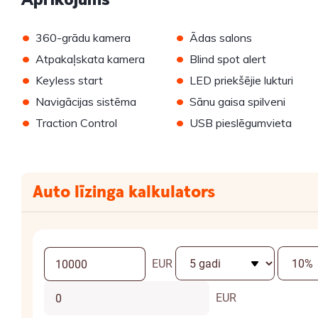
•
•
360-grādu kamera
Ādas salons
•
•
Atpakaļskata kamera
Blind spot alert
•
•
Keyless start
LED priekšējie lukturi
•
•
Navigācijas sistēma
Sānu gaisa spilveni
•
•
Traction Control
USB pieslēgumvieta