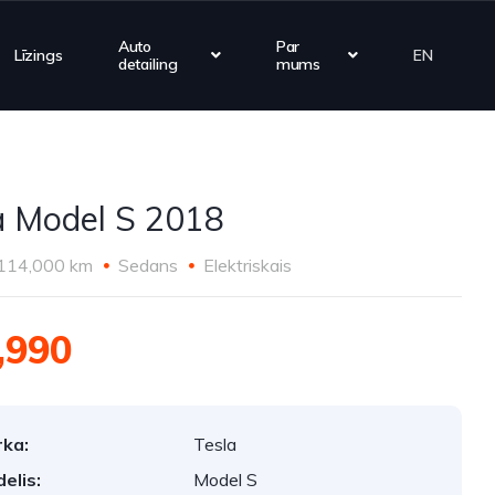
Auto
Par
Līzings
EN
detailing
mums
a Model S 2018
114,000 km
Sedans
Elektriskais
,990
ka:
Tesla
elis:
Model S