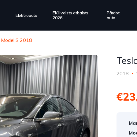
EKII valsts atbalsts
Pārdot
Elektroauto
2026
auto
a Model S 2018
Tesl
2018
€23
Mar
Mod