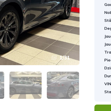
Gad
No
Stā
Deg
Jau
Jau
Tra
1
/
31
Pie
Dzi
Dur
VIN
Sta