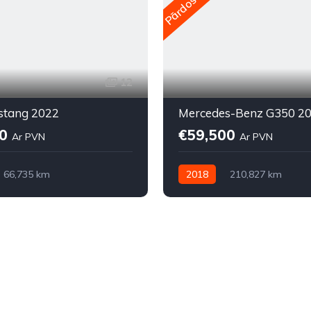
Pārdošanā
12
stang 2022
Mercedes-Benz G350 2
90
€59,500
Ar PVN
Ar PVN
66,735 km
2018
210,827 km
kā
Elektriskais
Automātiskā
Dīzelis
iņa (AWD/4WD)
Pilnpiedziņa (AWD/4WD)