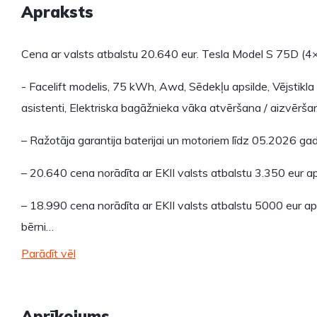
Apraksts
Cena ar valsts atbalstu 20.640 eur. Tesla Model S 75D (4
- Facelift modelis, 75 kWh, Awd, Sēdekļu apsilde, Vējstikla
asistenti, Elektriska bagāžnieka vāka atvēršana / aizvēršan
– Ražotāja garantija baterijai un motoriem līdz 05.2026 ga
– 20.640 cena norādīta ar EKII valsts atbalstu 3.350 eur ap
– 18.990 cena norādīta ar EKII valsts atbalstu 5000 eur apmē
bērni…
Parādīt vēl
Aprīkojums