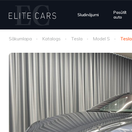
Pasūtīt
Sludinājumi
auto
Sākumlapa
Katalogs
Tesla
Model S
Tesl