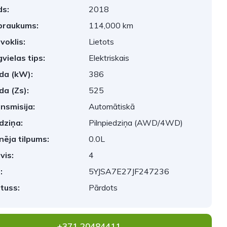
s:
2018
braukums:
114,000 km
voklis:
Lietots
vielas tips:
Elektriskais
da (kW):
386
da (Zs):
525
nsmisija:
Automātiskā
dziņa:
Pilnpiedziņa (AWD/4WD)
nēja tilpums:
0.0L
vis:
4
:
5YJSA7E27JF247236
tuss:
Pārdots
+371 20484411