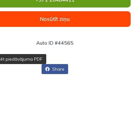
Nosūtīt ziņu
Auto ID #44565
dēt piedāvājuma PDF
Share