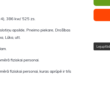
×4), 386 kw/ 525 zs.
 slotiņu apsilde, Pneimo piekare, Drošības
a, Lūka, utt.
Lejuplā
dam.
mērā fiziskai personai.
rā fiziskai personai, kuras aprūpē ir trīs