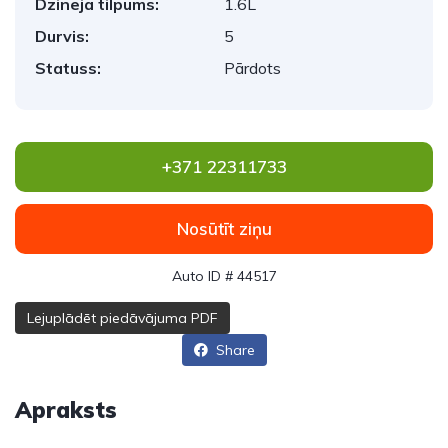
Dzinēja tilpums:
1.6L
Durvis:
5
Statuss:
Pārdots
+371 22311733
Nosūtīt ziņu
Auto ID # 44517
Lejuplādēt piedāvājuma PDF
Share
Apraksts