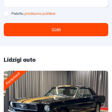
Piekrītu
privātuma politikai
Sūtīt
Līdzīgi auto
Pārdošanā