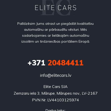
Palīdzēsim Jums atrast un piegādāt kvalitatīvu
automašīnu ar pārbaudītu vēsturi. Mēs
sadarbojamies ar lielākajām automašīnu
izsolēm un tirdzniecības portāliem Eiropā.
+371
20484411
info@elitecars.lv
Elite Cars SIA
Zemzaru iela 3, Mārupe, Mārupes nov., LV-2167
PVN Nr. LV44103125974
Darba laiks: