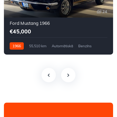
24
Ford Mustang 1966
€45,000
1966
55,510 km
Automātiskā
Benzīns
Aizmugures piedziņa