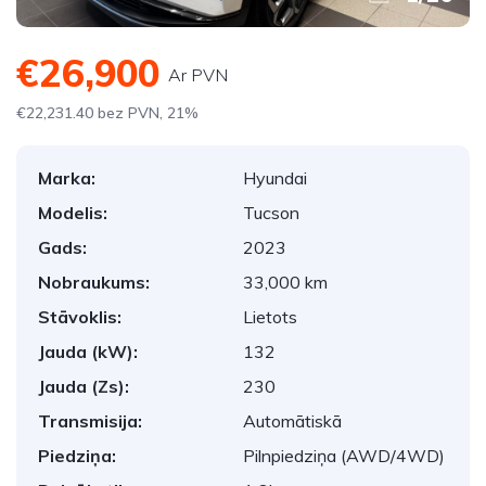
€26,900
Ar PVN
€22,231.40 bez PVN, 21%
Marka:
Hyundai
Modelis:
Tucson
Gads:
2023
Nobraukums:
33,000 km
Stāvoklis:
Lietots
Jauda (kW):
132
Jauda (Zs):
230
Transmisija:
Automātiskā
Piedziņa:
Pilnpiedziņa (AWD/4WD)