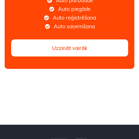
Auto pārbaude
Auto piegāde
Auto reģistrēšana
Auto saņemšana
Uzzināt vairāk