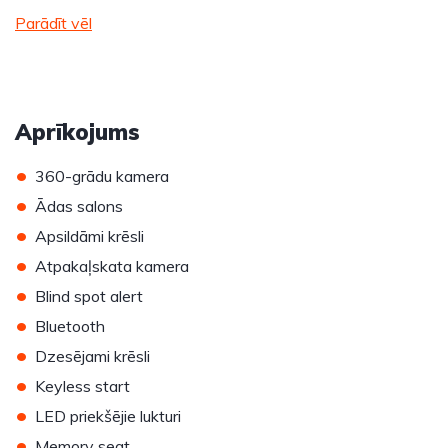
Parādīt vēl
Aprīkojums
•
360-grādu kamera
•
Ādas salons
•
Apsildāmi krēsli
•
Atpakaļskata kamera
•
Blind spot alert
•
Bluetooth
•
Dzesējami krēsli
•
Keyless start
•
LED priekšējie lukturi
•
Memory seat