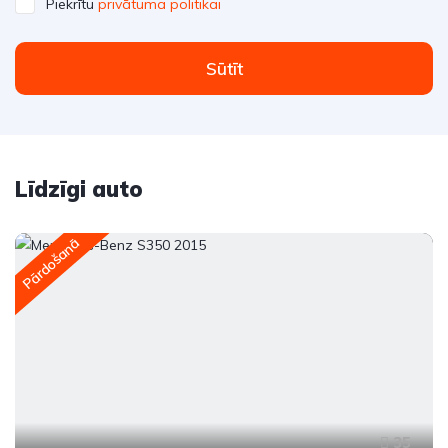
Piekrītu
privātuma politikai
Sūtīt
Līdzīgi auto
Pārdošanā
35