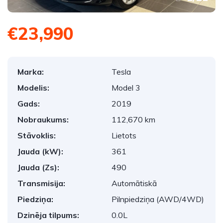
€23,990
Marka:
Tesla
Modelis:
Model 3
Gads:
2019
Nobraukums:
112,670 km
Stāvoklis:
Lietots
Jauda (kW):
361
Jauda (Zs):
490
Transmisija:
Automātiskā
Piedziņa:
Pilnpiedziņa (AWD/4WD)
Dzinēja tilpums:
0.0L