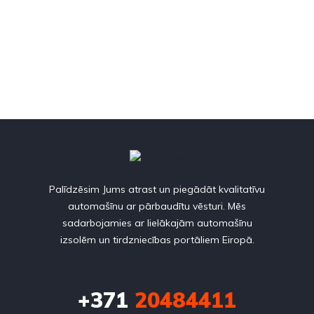
Palīdzēsim Jums atrast un piegādāt kvalitatīvu
automašīnu ar pārbaudītu vēsturi. Mēs
sadarbojamies ar lielākajām automašīnu
izsolēm un tirdzniecības portāliem Eiropā.
+371
20484411