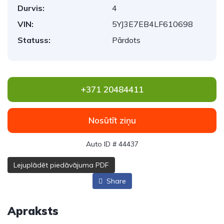
Durvis:
4
VIN:
5YJ3E7EB4LF610698
Statuss:
Pārdots
+371 20484411
Nosūtīt ziņu
Auto ID # 44437
Lejuplādēt piedāvājuma PDF
Share
Apraksts