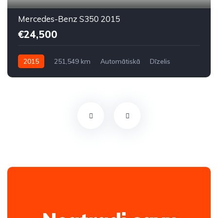
Mercedes-Benz S350 2015
€24,500
2015
251,549 km
Automātiskā
Dīzelis
Aizmugures piedziņa