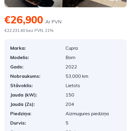
€26,900
Ar PVN
€22,231.40 bez PVN, 21%
Marka:
Cupra
Modelis:
Born
Gads:
2022
Nobraukums:
53,000 km
Stāvoklis:
Lietots
Jauda (kW):
150
Jauda (Zs):
204
Piedziņa:
Aizmugures piedziņa
Durvis:
5