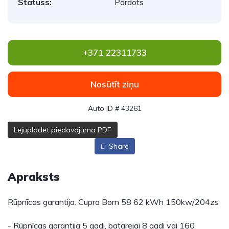
Statuss:
Pārdots
+371 22311733
Nosūtīt ziņu
Auto ID # 43261
Lejuplādēt piedāvājuma PDF
Share
Apraksts
Rūpnīcas garantija. Cupra Born 58 62 kWh 150kw/204zs
- Rūpnīcas garantija 5 gadi, batarejai 8 gadi vai 160