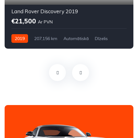
Land Rover Discovery 2019
€21,500
Ar PVN
2019
207,156 km
Automātiskā
Dīzelis
Pilnpiedziņa (AWD/4WD)