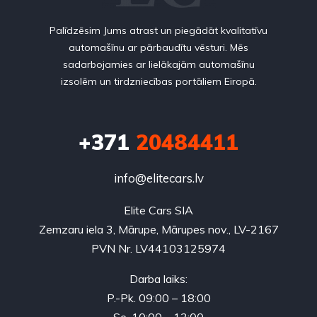
Palīdzēsim Jums atrast un piegādāt kvalitatīvu
automašīnu ar pārbaudītu vēsturi. Mēs
sadarbojamies ar lielākajām automašīnu
izsolēm un tirdzniecības portāliem Eiropā.
+371
20484411
info@elitecars.lv
Elite Cars SIA
Zemzaru iela 3, Mārupe, Mārupes nov., LV-2167
PVN Nr. LV44103125974
Darba laiks:
P.-Pk. 09:00 – 18:00
Se. 10:00 – 13:00