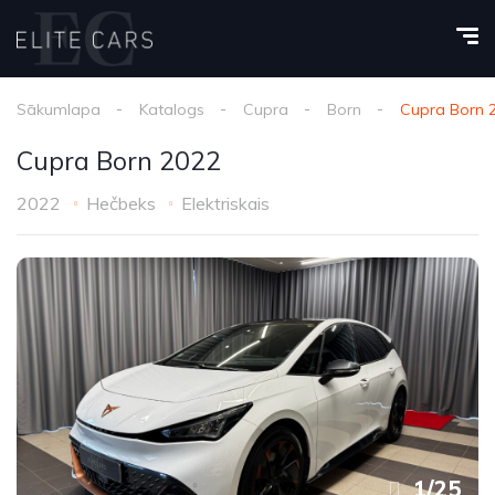
Sākumlapa
Katalogs
Cupra
Born
Cupra Born 
Cupra Born 2022
2022
Hečbeks
Elektriskais
1
/
25