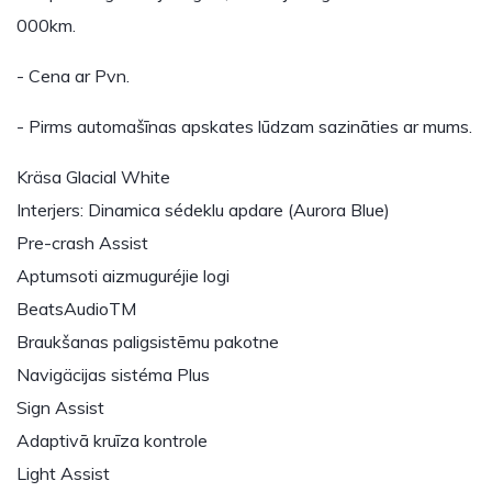
000km.
- Cena ar Pvn.
- Pirms automašīnas apskates lūdzam sazināties ar mums.
Kräsa Glacial White
Interjers: Dinamica sédeklu apdare (Aurora Blue)
Pre-crash Assist
Aptumsoti aizmuguréjie logi
BeatsAudioTM
Braukšanas paligsistēmu pakotne
Navigäcijas sistéma Plus
Sign Assist
Adaptivā kruīza kontrole
Light Assist