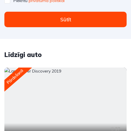
Piekrītu
privātuma politikai
Sūtīt
Līdzīgi auto
Pārdošanā
37