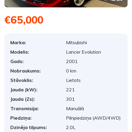
€65,000
Marka:
Mitsubishi
Modelis:
Lancer Evolution
Gads:
2001
Nobraukums:
0 km
Stāvoklis:
Lietots
Jauda (kW):
221
Jauda (Zs):
301
Transmisija:
Manuālā
Piedziņa:
Pilnpiedziņa (AWD/4WD)
Dzinēja tilpums:
2.0L