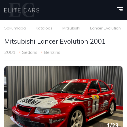
Sākumlapa
Katalogs
Mitsubishi
Lancer Evolution
Mitsubishi Lancer Evolution 2001
2001
Sedans
Benzīns
1
/
23