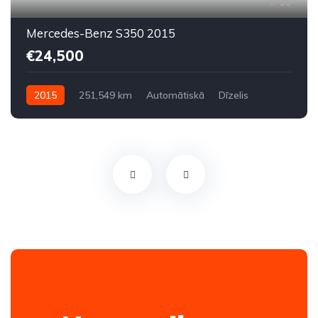
35
Mercedes-Benz S350 2015
€24,500
2015
251,549 km
Automātiskā
Dīzelis
Aizmugures piedziņa