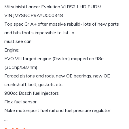
Mitsubishi Lancer Evolution VI RS2 LHD EUDM
VIN:JMYSNCP9AYU000348
Top spec Gr A+ after massive rebuild- lots of new parts
and bits that’s impossible to list- a
must see car!
Engine:
EVO VIII forged engine (0ss km) mapped on 98e
(301hp/587nm)
Forged pistons and rods, new OE bearings, new OE
crankshaft, belt, gaskets etc
980cc Bosch fuel injectors
Flex fuel sensor
Nuke motorsport fuel rail and fuel pressure regulator
…