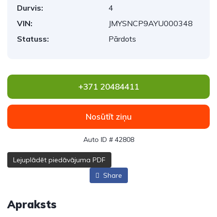
Durvis:
4
VIN:
JMYSNCP9AYU000348
Statuss:
Pārdots
+371 20484411
Nosūtīt ziņu
Auto ID # 42808
Lejuplādēt piedāvājuma PDF
Share
Apraksts