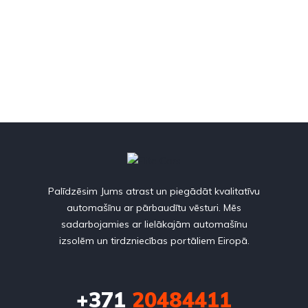
Palīdzēsim Jums atrast un piegādāt kvalitatīvu
automašīnu ar pārbaudītu vēsturi. Mēs
sadarbojamies ar lielākajām automašīnu
izsolēm un tirdzniecības portāliem Eiropā.
+371
20484411