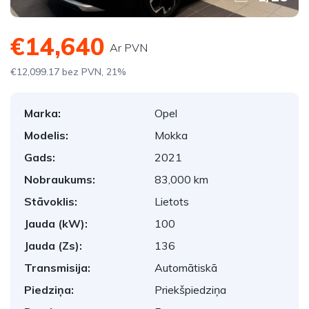
€14,640
Ar PVN
€12,099.17 bez PVN, 21%
Marka:
Opel
Modelis:
Mokka
Gads:
2021
Nobraukums:
83,000 km
Stāvoklis:
Lietots
Jauda (kW):
100
Jauda (Zs):
136
Transmisija:
Automātiskā
Piedziņa:
Priekšpiedziņa