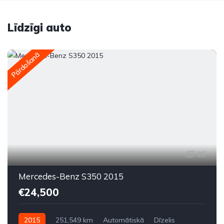
Līdzīgi auto
Pārdošanā
35
Mercedes-Benz S350 2015
€24,500
2015
251,549 km
Automātiskā
Dīzelis