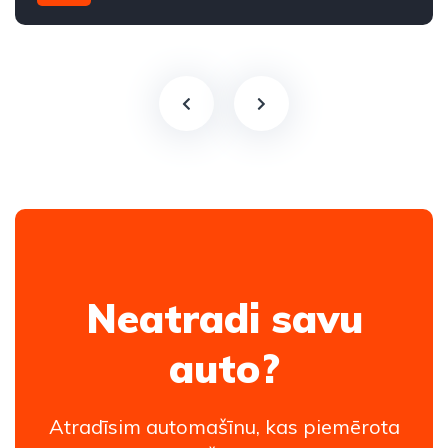
Aizmugures piedziņa
Neatradi savu
auto?
Atradīsim automašīnu, kas piemērota