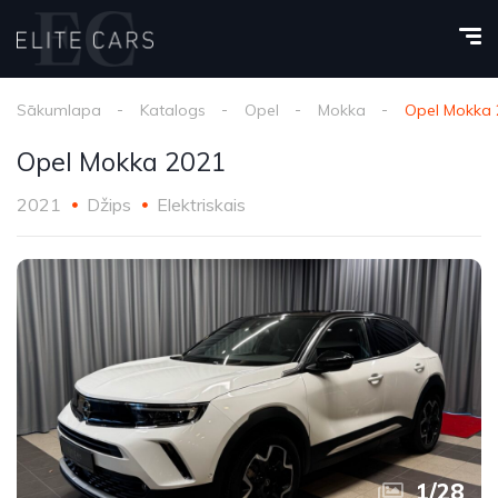
Sākumlapa
Katalogs
Opel
Mokka
Opel Mokka 
Opel Mokka 2021
2021
Džips
Elektriskais
1
/
28