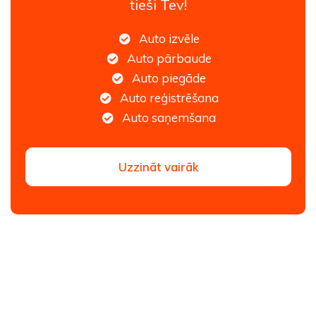
tieši Tev!
Auto izvēle
Auto pārbaude
Auto piegāde
Auto reģistrēšana
Auto saņemšana
Uzzināt vairāk