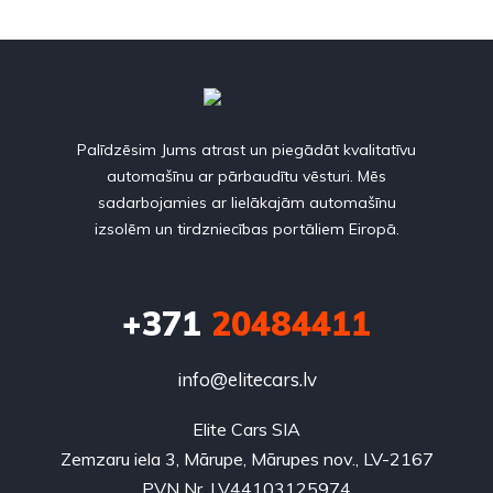
Palīdzēsim Jums atrast un piegādāt kvalitatīvu
automašīnu ar pārbaudītu vēsturi. Mēs
sadarbojamies ar lielākajām automašīnu
izsolēm un tirdzniecības portāliem Eiropā.
+371
20484411
info@elitecars.lv
Elite Cars SIA
Zemzaru iela 3, Mārupe, Mārupes nov., LV-2167
PVN Nr. LV44103125974