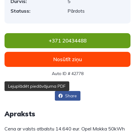
Durvis:
5
Statuss:
Pārdots
+371 20434488
Nosūtīt ziņu
Auto ID # 42778
Lejuplādēt piedāvājuma PDF
Share
Apraksts
Cena ar valsts atbalstu 14.640 eur. Opel Mokka 50kWh