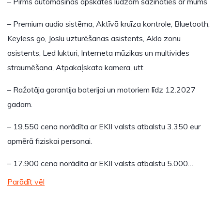
– Pirms automašīnas apskates lūdzam sazināties ar mums
– Premium audio sistēma, Aktīvā kruīza kontrole, Bluetooth,
Keyless go, Joslu uzturēšanas asistents, Aklo zonu
asistents, Led lukturi, Interneta mūzikas un multivides
straumēšana, Atpakaļskata kamera, utt.
– Ražotāja garantija baterijai un motoriem līdz 12.2027
gadam.
– 19.550 cena norādīta ar EKII valsts atbalstu 3.350 eur
apmērā fiziskai personai.
– 17.900 cena norādīta ar EKII valsts atbalstu 5.000…
Parādīt vēl