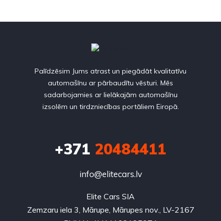
Palīdzēsim Jums atrast un piegādāt kvalitatīvu
automašīnu ar pārbaudītu vēsturi. Mēs
sadarbojamies ar lielākajām automašīnu
izsolēm un tirdzniecības portāliem Eiropā.
+371
20484411
info@elitecars.lv
Elite Cars SIA
Zemzaru iela 3, Mārupe, Mārupes nov., LV-2167