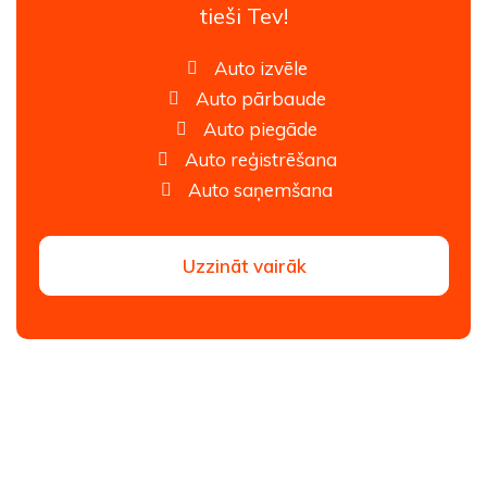
tieši Tev!
Auto izvēle
Auto pārbaude
Auto piegāde
Auto reģistrēšana
Auto saņemšana
Uzzināt vairāk