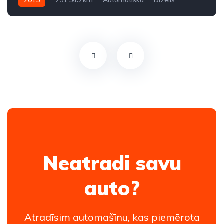
2015
251,549 km
Automātiskā
Dīzelis
Aizmugures piedziņa
Neatradi savu
auto?
Atradīsim automašīnu, kas piemērota