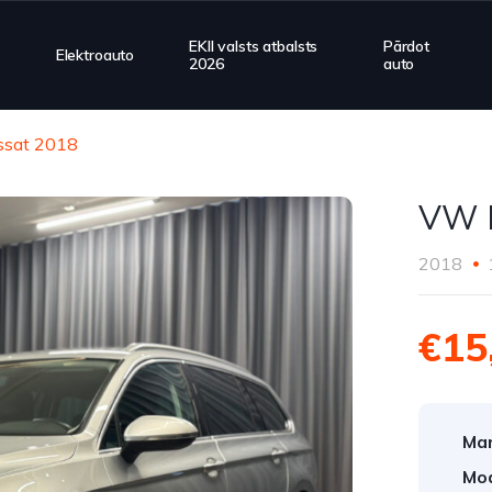
EKII valsts atbalsts
Pārdot
Elektroauto
2026
auto
sat 2018
VW 
2018
€15
Mar
Mod