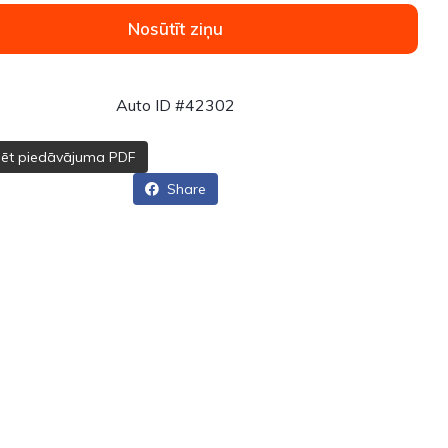
Nosūtīt ziņu
Auto ID #42302
dēt piedāvājuma PDF
Share