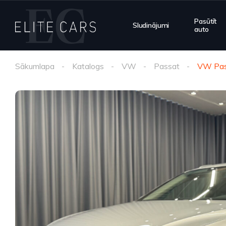
Pasūtīt
Sludinājumi
auto
Sākumlapa
Katalogs
VW
Passat
VW Pas