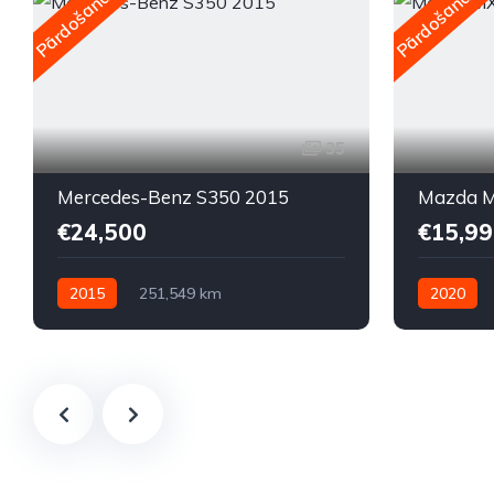
Pārdošanā
Pārdošanā
35
Mercedes-Benz S350 2015
Mazda M
€24,500
€15,99
2015
251,549 km
2020
Automātiskā
Dīzelis
Automātis
Aizmugures piedziņa
Priekšpied