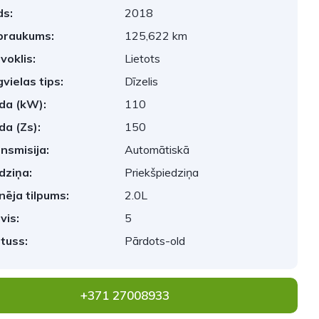
s:
2018
braukums:
125,622 km
voklis:
Lietots
vielas tips:
Dīzelis
da (kW):
110
da (Zs):
150
nsmisija:
Automātiskā
dziņa:
Priekšpiedziņa
nēja tilpums:
2.0L
vis:
5
tuss:
Pārdots-old
+371 27008933