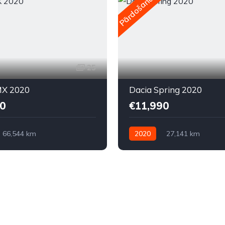
Pārdošanā
25
X 2020
Dacia Spring 2020
0
€11,990
66,544 km
2020
27,141 km
kā
Elektriskais
Automātiskā
Elektriskais
ziņa
Priekšpiedziņa