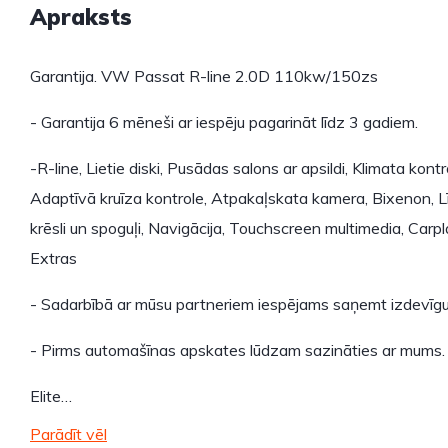
Apraksts
Garantija. VW Passat R-line 2.0D 110kw/150zs
- Garantija 6 mēneši ar iespēju pagarināt līdz 3 gadiem.
-R-line, Lietie diski, Pusādas salons ar apsildi, Klimata kon
Adaptīvā kruīza kontrole, Atpakaļskata kamera, Bixenon, L
krēsli un spoguļi, Navigācija, Touchscreen multimedia, Carpla
Extras
- Sadarbībā ar mūsu partneriem iespējams saņemt izdevīgu
- Pirms automašīnas apskates lūdzam sazināties ar mums.
Elite…
Parādīt vēl