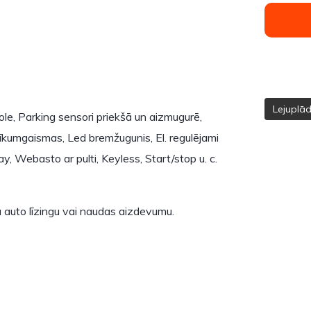
Lejuplā
trole, Parking sensori priekšā un aizmugurē,
īkumgaismas, Led bremžugunis, El. regulējami
y, Webasto ar pulti, Keyless, Start/stop u. c.
 auto līzingu vai naudas aizdevumu.