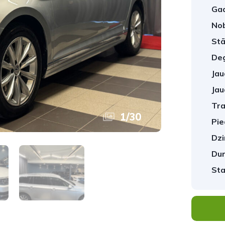
Gad
No
Stā
Deg
Jau
Jau
Tra
1
/
30
Pie
Dzi
Dur
Sta