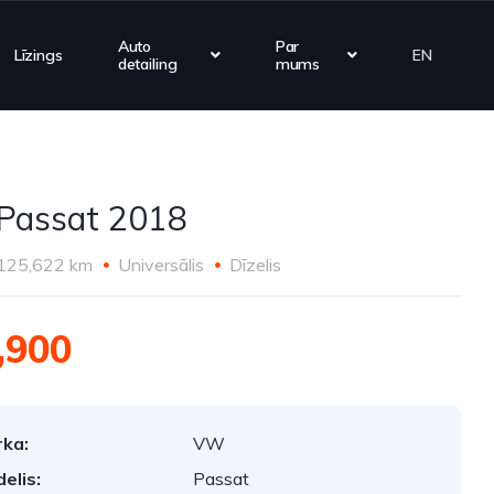
Auto
Par
Līzings
EN
detailing
mums
Passat 2018
125,622 km
Universālis
Dīzelis
,900
ka:
VW
elis:
Passat