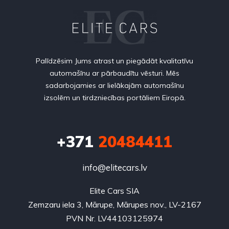
Palīdzēsim Jums atrast un piegādāt kvalitatīvu
automašīnu ar pārbaudītu vēsturi. Mēs
sadarbojamies ar lielākajām automašīnu
izsolēm un tirdzniecības portāliem Eiropā.
+371
20484411
info@elitecars.lv
Elite Cars SIA
Zemzaru iela 3, Mārupe, Mārupes nov., LV-2167
PVN Nr. LV44103125974