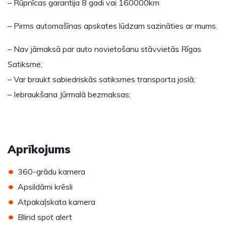
– Rūpnīcas garantija 8 gadi vai 160000km
– Pirms automašīnas apskates lūdzam sazināties ar mums.
– Nav jāmaksā par auto novietošanu stāvvietās Rīgas
Satiksme;
– Var braukt sabiedriskās satiksmes transporta joslā;
– Iebraukšana Jūrmalā bezmaksas;
Aprīkojums
•
360-grādu kamera
•
Apsildāmi krēsli
•
Atpakaļskata kamera
•
Blind spot alert