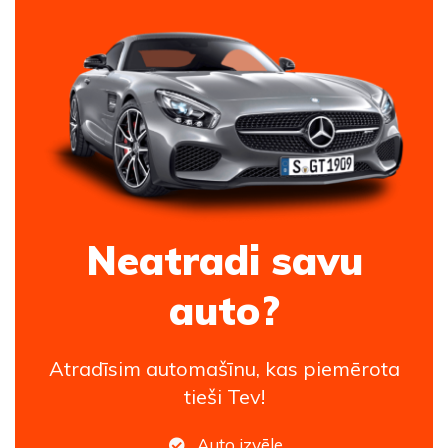
Neatradi savu
auto?
Atradīsim automašīnu, kas piemērota
tieši Tev!
Auto izvēle