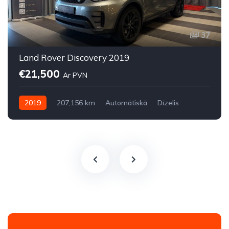
37
Land Rover Discovery 2019
€21,500
Ar PVN
2019
207,156 km
Automātiskā
Dīzelis
Pilnpiedziņa (AWD/4WD)