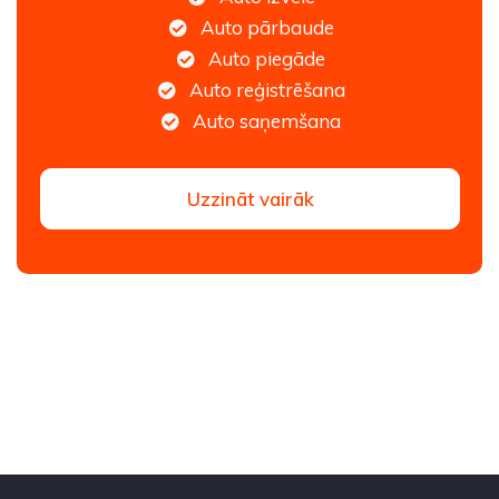
Auto pārbaude
Auto piegāde
Auto reģistrēšana
Auto saņemšana
Uzzināt vairāk