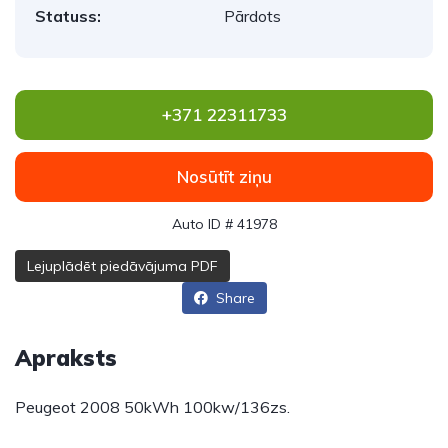
Statuss:
Pārdots
+371 22311733
Nosūtīt ziņu
Auto ID # 41978
Lejuplādēt piedāvājuma PDF
Share
Apraksts
Peugeot 2008 50kWh 100kw/136zs.