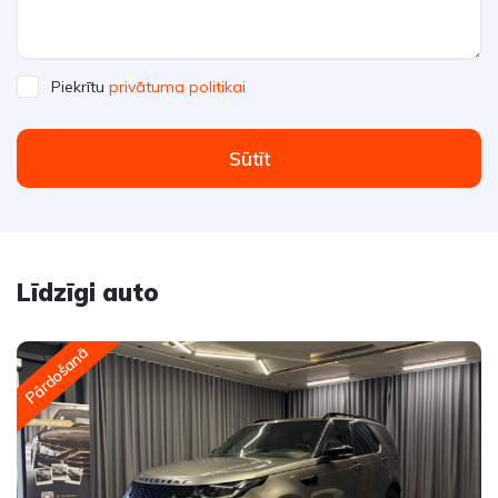
Piekrītu
privātuma politikai
Sūtīt
Līdzīgi auto
Pārdošanā