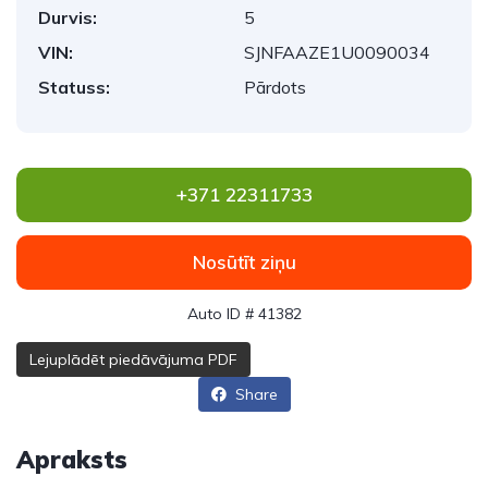
Durvis:
5
VIN:
SJNFAAZE1U0090034
Statuss:
Pārdots
+371 22311733
Nosūtīt ziņu
Auto ID # 41382
Lejuplādēt piedāvājuma PDF
Share
Apraksts