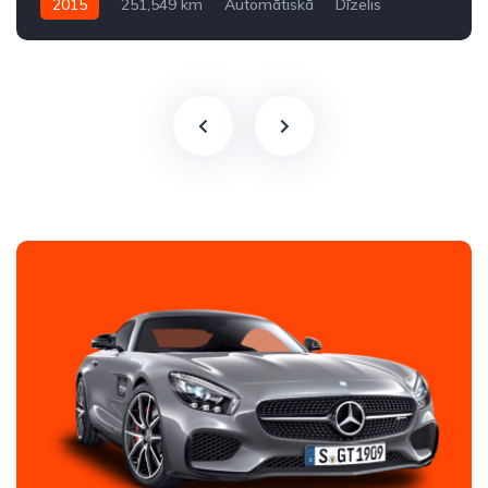
2015
251,549 km
Automātiskā
Dīzelis
Aizmugures piedziņa