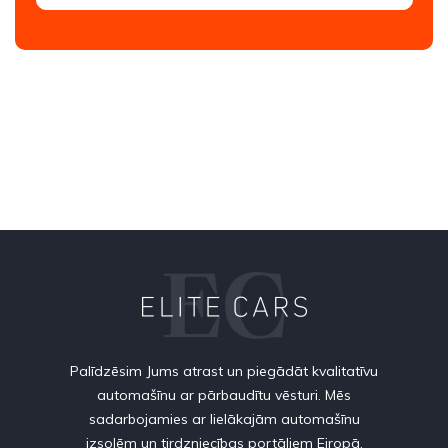
Palīdzēsim Jums atrast un piegādāt kvalitatīvu
automašīnu ar pārbaudītu vēsturi. Mēs
sadarbojamies ar lielākajām automašīnu
izsolēm un tirdzniecības portāliem Eiropā.