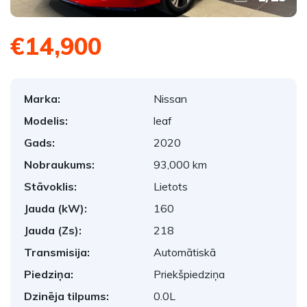
€14,900
Marka:
Nissan
Modelis:
leaf
Gads:
2020
Nobraukums:
93,000 km
Stāvoklis:
Lietots
Jauda (kW):
160
Jauda (Zs):
218
Transmisija:
Automātiskā
Piedziņa:
Priekšpiedziņa
Dzinēja tilpums:
0.0L