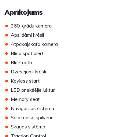
Aprīkojums
•
360-grādu kamera
•
Apsildāmi krēsli
•
Atpakaļskata kamera
•
Blind spot alert
•
Bluetooth
•
Dzesējami krēsli
•
Keyless start
•
LED priekšējie lukturi
•
Memory seat
•
Navigācijas sistēma
•
Sānu gaisa spilveni
•
Skaņas sistēma
•
Traction Control