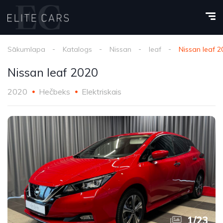
Sākumlapa
Katalogs
Nissan
leaf
Nissan leaf 2
Nissan leaf 2020
2020
Hečbeks
Elektriskais
1
/
23