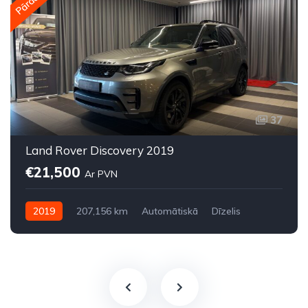
37
Land Rover Discovery 2019
€21,500
Ar PVN
2019
207,156 km
Automātiskā
Dīzelis
Pilnpiedziņa (AWD/4WD)