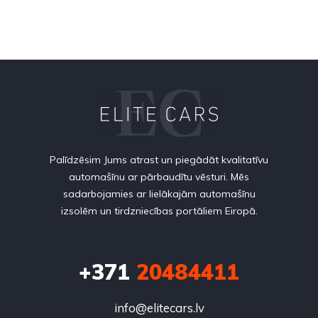
Palīdzēsim Jums atrast un piegādāt kvalitatīvu
automašīnu ar pārbaudītu vēsturi. Mēs
sadarbojamies ar lielākajām automašīnu
izsolēm un tirdzniecības portāliem Eiropā.
+371
20484411
info@elitecars.lv