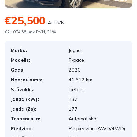
€25,500
Ar PVN
€21,074.38 bez PVN, 21%
Marka:
Jaguar
Modelis:
F-pace
Gads:
2020
Nobraukums:
41,612 km
Stāvoklis:
Lietots
Jauda (kW):
132
Jauda (Zs):
177
Transmisija:
Automātiskā
Piedziņa:
Pilnpiedziņa (AWD/4WD)