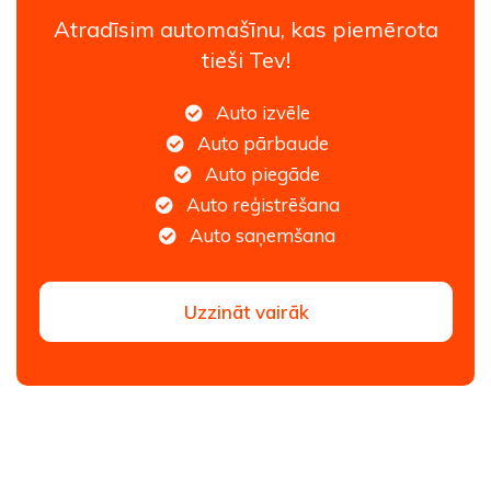
Atradīsim automašīnu, kas piemērota
tieši Tev!
Auto izvēle
Auto pārbaude
Auto piegāde
Auto reģistrēšana
Auto saņemšana
Uzzināt vairāk