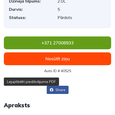
Dzinēja tilpums:
2.0L
Durvis:
5
Statuss:
Pārdots
+371 27008933
Nosūtīt ziņu
Auto ID # 40525
Lejuplādēt piedāvājuma PDF
Share
Apraksts