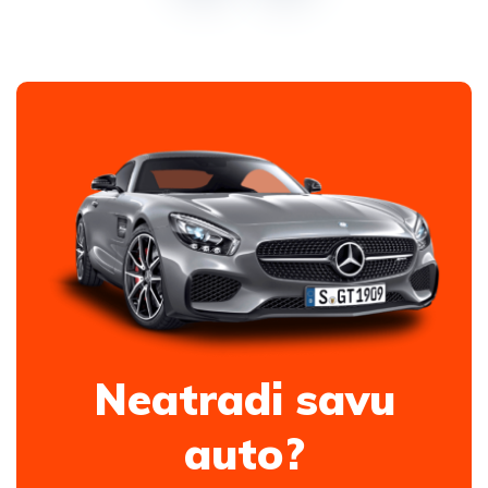
Neatradi savu
auto?