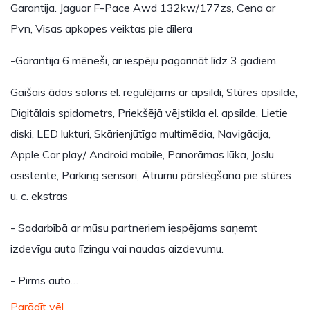
Garantija. Jaguar F-Pace Awd 132kw/177zs, Cena ar
Pvn, Visas apkopes veiktas pie dīlera
-Garantija 6 mēneši, ar iespēju pagarināt līdz 3 gadiem.
Gaišais ādas salons el. regulējams ar apsildi, Stūres apsilde,
Digitālais spidometrs, Priekšējā vējstikla el. apsilde, Lietie
diski, LED lukturi, Skārienjūtīga multimēdia, Navigācija,
Apple Car play/ Android mobile, Panorāmas lūka, Joslu
asistente, Parking sensori, Ātrumu pārslēgšana pie stūres
u. c. ekstras
- Sadarbībā ar mūsu partneriem iespējams saņemt
izdevīgu auto līzingu vai naudas aizdevumu.
- Pirms auto…
Parādīt vēl