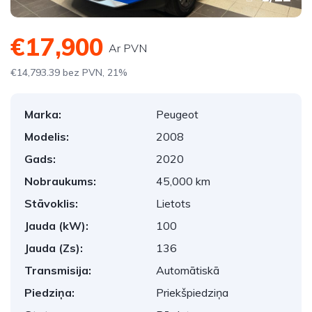
€17,900
Ar PVN
€14,793.39 bez PVN, 21%
Marka:
Peugeot
Modelis:
2008
Gads:
2020
Nobraukums:
45,000 km
Stāvoklis:
Lietots
Jauda (kW):
100
Jauda (Zs):
136
Transmisija:
Automātiskā
Piedziņa:
Priekšpiedziņa