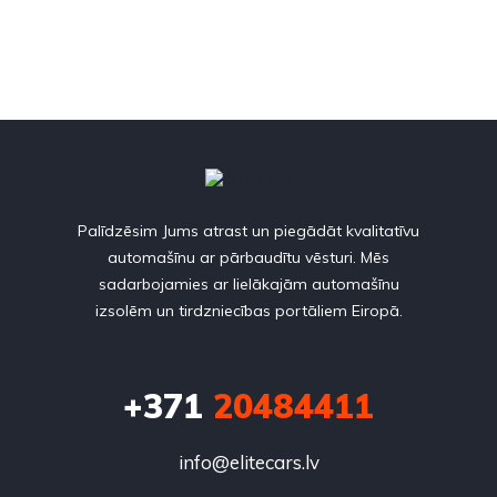
Palīdzēsim Jums atrast un piegādāt kvalitatīvu
automašīnu ar pārbaudītu vēsturi. Mēs
sadarbojamies ar lielākajām automašīnu
izsolēm un tirdzniecības portāliem Eiropā.
+371
20484411
info@elitecars.lv