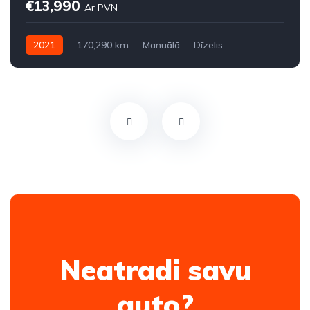
€13,990
Ar PVN
2021
170,290 km
Manuālā
Dīzelis
Priekšpiedziņa
Neatradi savu
auto?