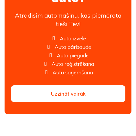
Atradīsim automašīnu, kas piemērota
tieši Tev!
Auto izvēle
Auto pārbaude
Auto piegāde
Auto reģistrēšana
Auto saņemšana
Uzzināt vairāk