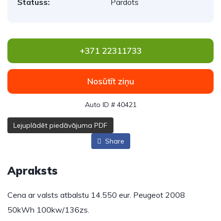
Statuss:
Pārdots
+371 22311733
Nosūtīt ziņu
Auto ID # 40421
Lejuplādēt piedāvājuma PDF
Share
Apraksts
Cena ar valsts atbalstu 14.550 eur. Peugeot 2008
50kWh 100kw/136zs.