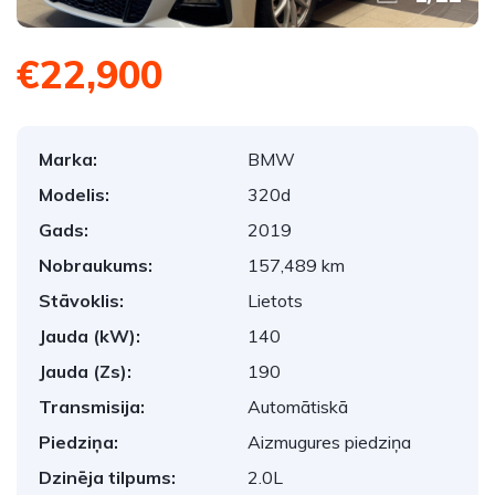
€22,900
Marka:
BMW
Modelis:
320d
Gads:
2019
Nobraukums:
157,489 km
Stāvoklis:
Lietots
Jauda (kW):
140
Jauda (Zs):
190
Transmisija:
Automātiskā
Piedziņa:
Aizmugures piedziņa
Dzinēja tilpums:
2.0L