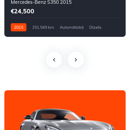
Mercedes-Benz S350 2015
€24,500
2015
251,549 km
Automātiskā
Dīzelis
Aizmugures piedziņa