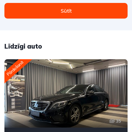
Sūtīt
Līdzīgi auto
Pārdošanā
35