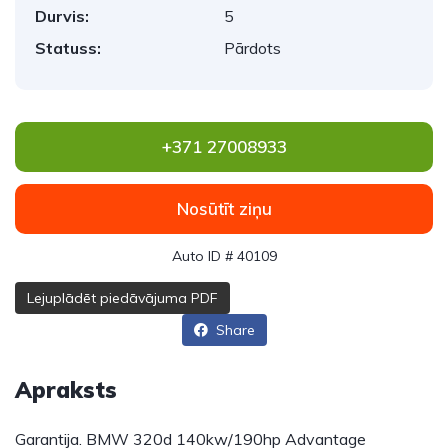
Durvis:
5
Statuss:
Pārdots
+371 27008933
Nosūtīt ziņu
Auto ID # 40109
Lejuplādēt piedāvājuma PDF
Share
Apraksts
Garantija. BMW 320d 140kw/190hp Advantage