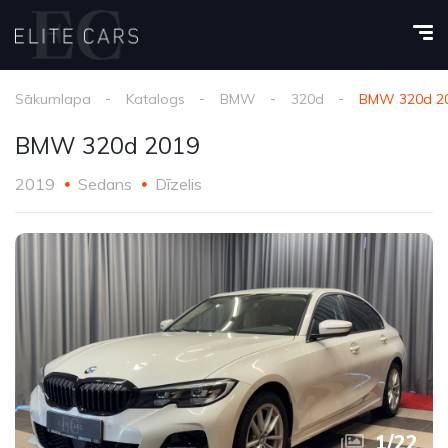
Sākumlapa
Katalogs
BMW
320d
BMW 320d 2
BMW 320d 2019
2019
Sedans
Dīzelis
1
/
22