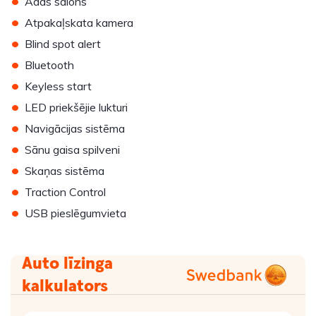
•
Ādas salons
•
Atpakaļskata kamera
•
Blind spot alert
•
Bluetooth
•
Keyless start
•
LED priekšējie lukturi
•
Navigācijas sistēma
•
Sānu gaisa spilveni
•
Skaņas sistēma
•
Traction Control
•
USB pieslēgumvieta