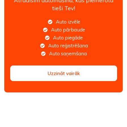
Atradīsim automašīnu, kas piemērota
tieši Tev!
Auto izvēle
Auto pārbaude
Auto piegāde
Auto reģistrēšana
Auto saņemšana
Uzzināt vairāk