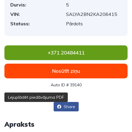
Durvis:
5
VIN:
SALYA2BN2KA206415
Statuss:
Pārdots
+371 20484411
Nosūtīt ziņu
Auto ID # 39140
Lejuplādēt piedāvājuma PDF
Share
Apraksts