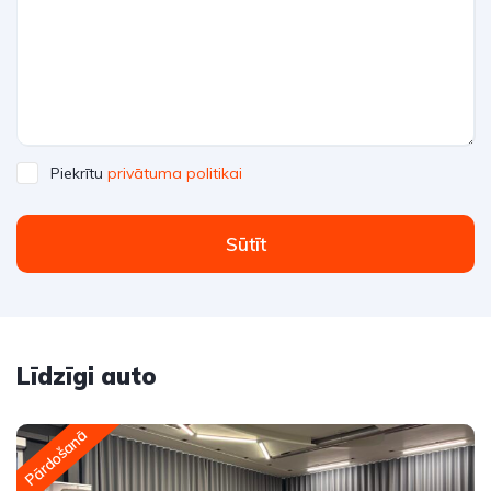
Piekrītu
privātuma politikai
Sūtīt
Līdzīgi auto
Pārdošanā