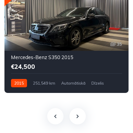
35
Mercedes-Benz S350 2015
€24,500
2015
251,549 km
Automātiskā
Dīzelis
Aizmugures piedziņa