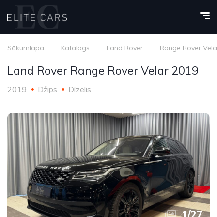
Sākumlapa
Katalogs
Land Rover
Range Rover Vela
Land Rover Range Rover Velar 2019
2019
Džips
Dīzelis
1
/
27