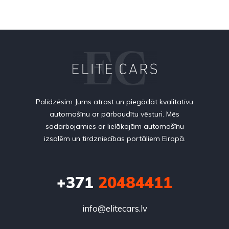
Palīdzēsim Jums atrast un piegādāt kvalitatīvu
automašīnu ar pārbaudītu vēsturi. Mēs
sadarbojamies ar lielākajām automašīnu
izsolēm un tirdzniecības portāliem Eiropā.
+371
20484411
info@elitecars.lv