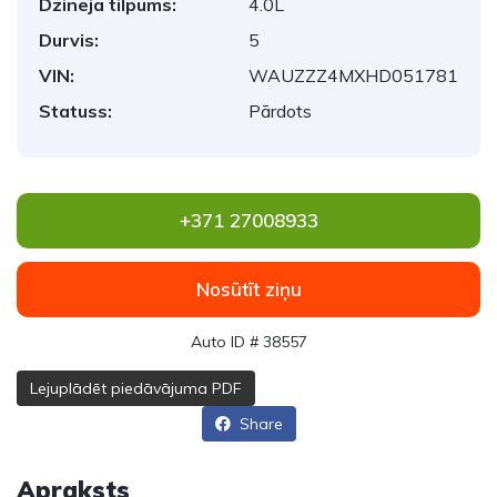
Dzinēja tilpums:
4.0L
Durvis:
5
VIN:
WAUZZZ4MXHD051781
Statuss:
Pārdots
+371 27008933
Nosūtīt ziņu
Auto ID # 38557
Lejuplādēt piedāvājuma PDF
Share
Apraksts