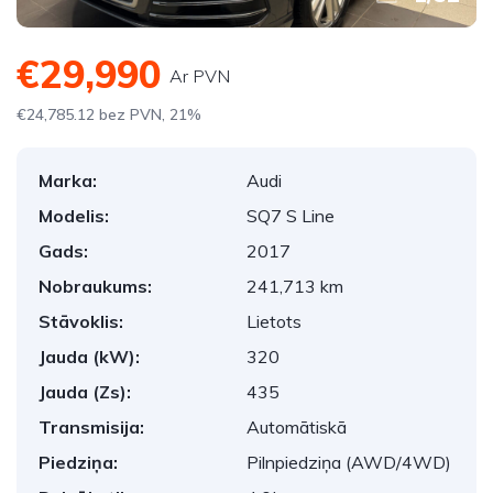
€29,990
Ar PVN
€24,785.12 bez PVN, 21%
Marka:
Audi
Modelis:
SQ7 S Line
Gads:
2017
Nobraukums:
241,713 km
Stāvoklis:
Lietots
Jauda (kW):
320
Jauda (Zs):
435
Transmisija:
Automātiskā
Piedziņa:
Pilnpiedziņa (AWD/4WD)