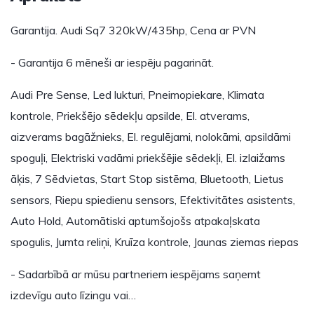
Garantija. Audi Sq7 320kW/435hp, Cena ar PVN
- Garantija 6 mēneši ar iespēju pagarināt.
Audi Pre Sense, Led lukturi, Pneimopiekare, Klimata
kontrole, Priekšējo sēdekļu apsilde, El. atverams,
aizverams bagāžnieks, El. regulējami, nolokāmi, apsildāmi
spoguļi, Elektriski vadāmi priekšējie sēdekļi, El. izlaižams
āķis, 7 Sēdvietas, Start Stop sistēma, Bluetooth, Lietus
sensors, Riepu spiedienu sensors, Efektivitātes asistents,
Auto Hold, Automātiski aptumšojošs atpakaļskata
spogulis, Jumta reliņi, Kruīza kontrole, Jaunas ziemas riepas
- Sadarbībā ar mūsu partneriem iespējams saņemt
izdevīgu auto līzingu vai…