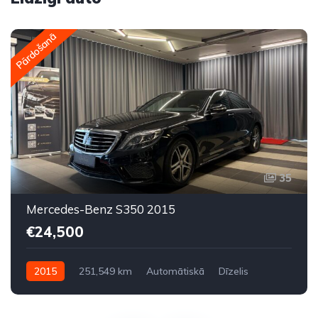
Pārdošanā
35
Mercedes-Benz S350 2015
€24,500
2015
251,549 km
Automātiskā
Dīzelis
Aizmugures piedziņa