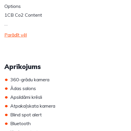
Options
1CB Co2 Content
…
Parādīt vēl
Aprīkojums
•
360-grādu kamera
•
Ādas salons
•
Apsildāmi krēsli
•
Atpakaļskata kamera
•
Blind spot alert
•
Bluetooth