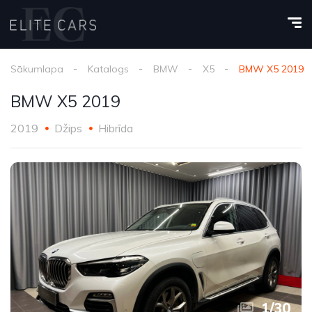
Sākumlapa
Katalogs
BMW
X5
BMW X5 2019
BMW X5 2019
2019
Džips
Hibrīda
1
/
30