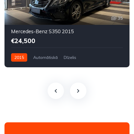
35
Mercedes-Benz S350 2015
€24,500
2015
Automātiskā
Dīzelis
Aizmugures piedziņa