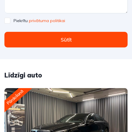
Piekrītu
privātuma politikai
Sūtīt
Līdzīgi auto
Pārdošanā