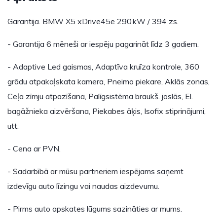
Garantija. BMW X5 xDrive45e 290 kW / 394 zs.
- Garantija 6 mēneši ar iespēju pagarināt līdz 3 gadiem.
- Adaptive Led gaismas, Adaptīva kruīza kontrole, 360
grādu atpakaļskata kamera, Pneimo piekare, Aklās zonas,
Ceļa zīmju atpazīšana, Palīgsistēma braukš. joslās, El.
bagāžnieka aizvēršana, Piekabes āķis, Isofix stiprinājumi,
utt.
- Cena ar PVN.
- Sadarbībā ar mūsu partneriem iespējams saņemt
izdevīgu auto līzingu vai naudas aizdevumu.
- Pirms auto apskates lūgums sazināties ar mums.