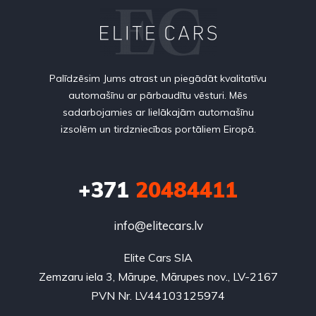
Palīdzēsim Jums atrast un piegādāt kvalitatīvu
automašīnu ar pārbaudītu vēsturi. Mēs
sadarbojamies ar lielākajām automašīnu
izsolēm un tirdzniecības portāliem Eiropā.
+371
20484411
info@elitecars.lv
Elite Cars SIA
Zemzaru iela 3, Mārupe, Mārupes nov., LV-2167
PVN Nr. LV44103125974