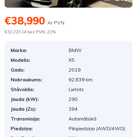
€38,990
Ar PVN
€32,223.14 bez PVN, 21%
Marka:
BMW
Modelis:
X5
Gads:
2019
Nobraukums:
92,839 km
Stāvoklis:
Lietots
Jauda (kW):
290
Jauda (Zs):
394
Transmisija:
Automātiskā
Piedziņa:
Pilnpiedziņa (AWD/4WD)