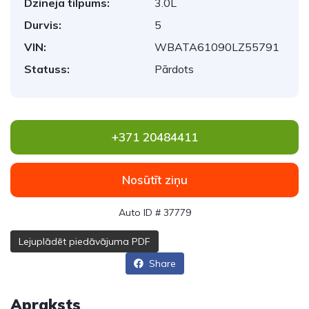
Dzinēja tilpums:
3.0L
Durvis:
5
VIN:
WBATA61090LZ55791
Statuss:
Pārdots
+371 20484411
Nosūtīt ziņu
Auto ID # 37779
Lejuplādēt piedāvājuma PDF
Share
Apraksts