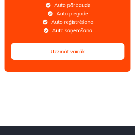
Auto pārbaude
Auto piegāde
Auto reģistrēšana
Auto saņemšana
Uzzināt vairāk