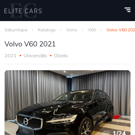
Sākumlapa
Katalogs
Volvo
V60
Volvo V60 20
Volvo V60 2021
2021
Universālis
Dīzelis
1
/
24