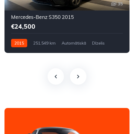
35
Mercedes-Benz S350 2015
€24,500
2015
251,549 km
Automātiskā
Dīzelis
Aizmugures piedziņa