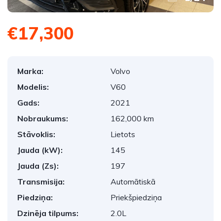
€17,300
Marka:
Volvo
Modelis:
V60
Gads:
2021
Nobraukums:
162,000 km
Stāvoklis:
Lietots
Jauda (kW):
145
Jauda (Zs):
197
Transmisija:
Automātiskā
Piedziņa:
Priekšpiedziņa
Dzinēja tilpums:
2.0L