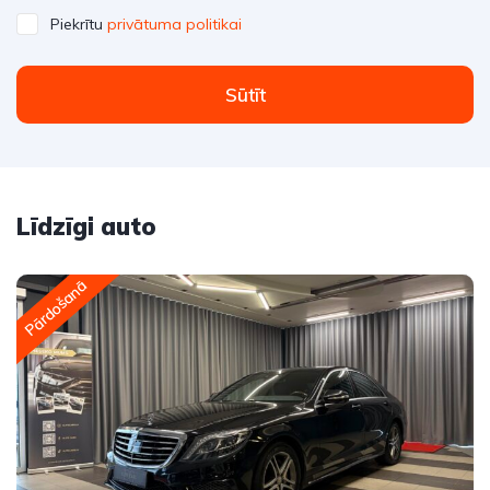
Piekrītu
privātuma politikai
Sūtīt
Līdzīgi auto
Pārdošanā