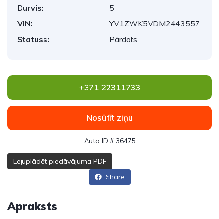
Durvis:
5
VIN:
YV1ZWK5VDM2443557
Statuss:
Pārdots
+371 22311733
Nosūtīt ziņu
Auto ID # 36475
Lejuplādēt piedāvājuma PDF
Share
Apraksts