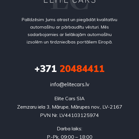
Palīdzēsim Jums atrast un piegādāt kvalitatīvu
automašīnu ar pārbaudītu vēsturi. Mēs
sadarbojamies ar lielākajām automašīnu
izsolēm un tirdzniecības portāliem Eiropā.
+371
20484411
info@elitecars.lv
Elite Cars SIA
Zemzaru iela 3, Mārupe, Mārupes nov., LV-2167
PVN Nr. LV44103125974
Darba laiks:
P.-Pk. 09:00 – 18:00