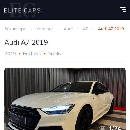
Sākumlapa
Katalogs
Audi
A7
Audi A7 2019
Audi A7 2019
2019
Hečbeks
Dīzelis
1
/
24