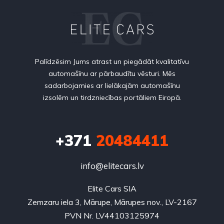
Palīdzēsim Jums atrast un piegādāt kvalitatīvu
automašīnu ar pārbaudītu vēsturi. Mēs
sadarbojamies ar lielākajām automašīnu
izsolēm un tirdzniecības portāliem Eiropā.
+371
20484411
info@elitecars.lv
Elite Cars SIA
Zemzaru iela 3, Mārupe, Mārupes nov., LV-2167
PVN Nr. LV44103125974