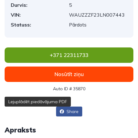
Durvis:
5
VIN:
WAUZZZF23LN007443
Statuss:
Pārdots
+371 22311733
Nosūtīt ziņu
Auto ID # 35870
Lejuplādēt piedāvājuma PDF
Share
Apraksts