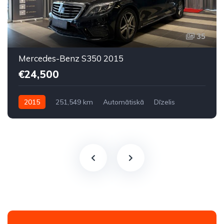
35
Mercedes-Benz S350 2015
€24,500
2015
251,549 km
Automātiskā
Dīzelis
Aizmugures piedziņa