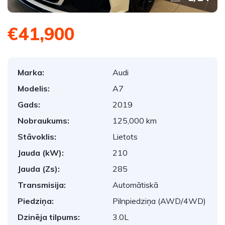
€41,900
Marka:
Audi
Modelis:
A7
Gads:
2019
Nobraukums:
125,000 km
Stāvoklis:
Lietots
Jauda (kW):
210
Jauda (Zs):
285
Transmisija:
Automātiskā
Piedziņa:
Pilnpiedziņa (AWD/4WD)
Dzinēja tilpums:
3.0L