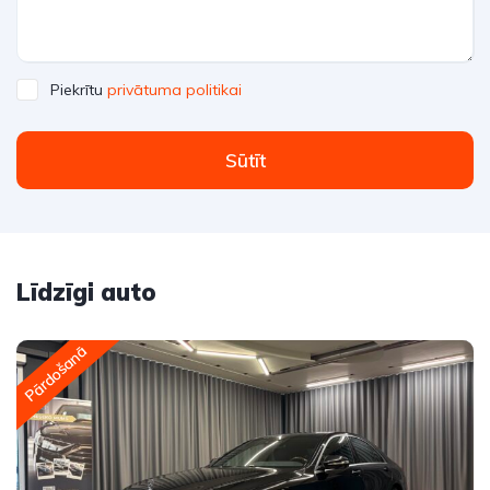
Piekrītu
privātuma politikai
Sūtīt
Līdzīgi auto
Pārdošanā