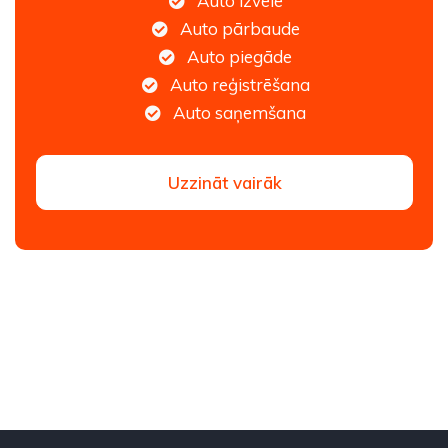
Auto izvēle
Auto pārbaude
Auto piegāde
Auto reģistrēšana
Auto saņemšana
Uzzināt vairāk