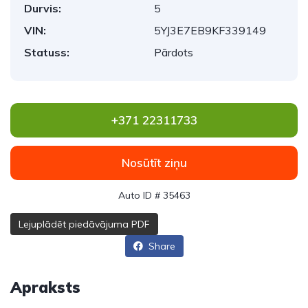
Durvis:
5
VIN:
5YJ3E7EB9KF339149
Statuss:
Pārdots
+371 22311733
Nosūtīt ziņu
Auto ID # 35463
Lejuplādēt piedāvājuma PDF
Share
Apraksts