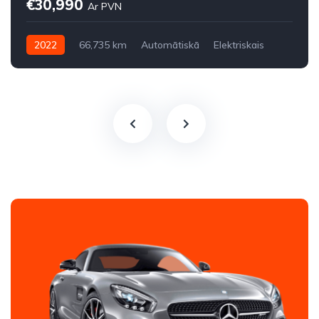
€30,990
Ar PVN
2022
66,735 km
Automātiskā
Elektriskais
Pilnpiedziņa (AWD/4WD)