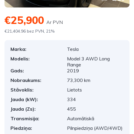
€25,900
Ar PVN
€21,404.96 bez PVN, 21%
Marka:
Tesla
Modelis:
Model 3 AWD Long
Range
Gads:
2019
Nobraukums:
73,300 km
Stāvoklis:
Lietots
Jauda (kW):
334
Jauda (Zs):
455
Transmisija:
Automātiskā
Piedziņa:
Pilnpiedziņa (AWD/4WD)