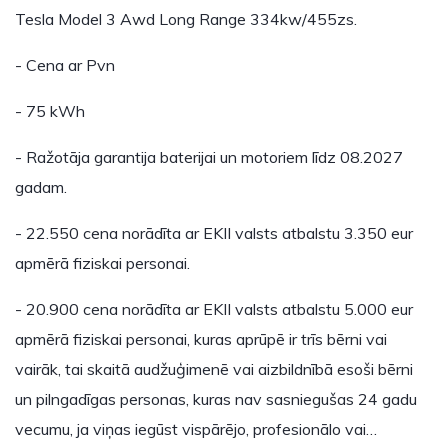
Tesla Model 3 Awd Long Range 334kw/455zs.
- Cena ar Pvn
- 75 kWh
- Ražotāja garantija baterijai un motoriem līdz 08.2027
gadam.
- 22.550 cena norādīta ar EKII valsts atbalstu 3.350 eur
apmērā fiziskai personai.
- 20.900 cena norādīta ar EKII valsts atbalstu 5.000 eur
apmērā fiziskai personai, kuras aprūpē ir trīs bērni vai
vairāk, tai skaitā audžuģimenē vai aizbildnībā esoši bērni
un pilngadīgas personas, kuras nav sasniegušas 24 gadu
vecumu, ja viņas iegūst vispārējo, profesionālo vai…