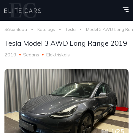
Sākumlapa
Katalogs
Tesla
Model 3 AWD Long Ra
Tesla Model 3 AWD Long Range 2019
2019
Sedans
Elektriskais
1
/
25