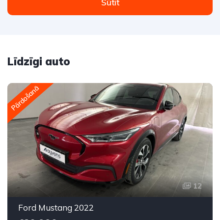
Sūtīt
Līdzīgi auto
Pārdošanā
12
Ford Mustang 2022