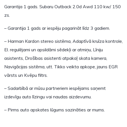
Garantija 1 gads. Subaru Outback 2.0d Awd 110 kw/ 150
zs.
– Garantija 1 gads ar iespēju pagarināt līdz 3 gadiem.
– Harman Kardon stereo sistēma, Adaptīvā kruīza kontrole,
El. regulējami un apsildāmi sēdekļi ar atmiņu, Līniju
asistents, Drošības asistenti atpakaļ skata kamera,
Navigācijas sistēma, utt. Tikko veikta apkope, jauns EGR
vārsts un Kvēpu filtrs.
– Sadarbībā ar mūsu partneriem iespējams saņemt
izdevīgu auto līzingu vai naudas aizdevumu.
– Pirms auto apskates lūgums sazināties ar mums.