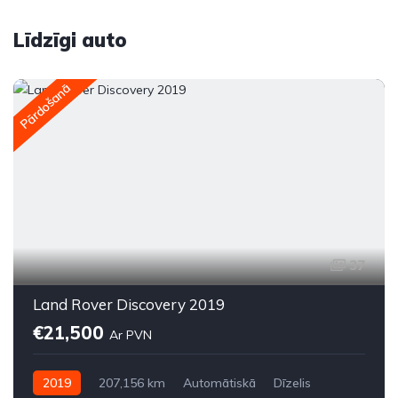
Līdzīgi auto
Pārdošanā
37
Land Rover Discovery 2019
€21,500
Ar PVN
2019
207,156 km
Automātiskā
Dīzelis