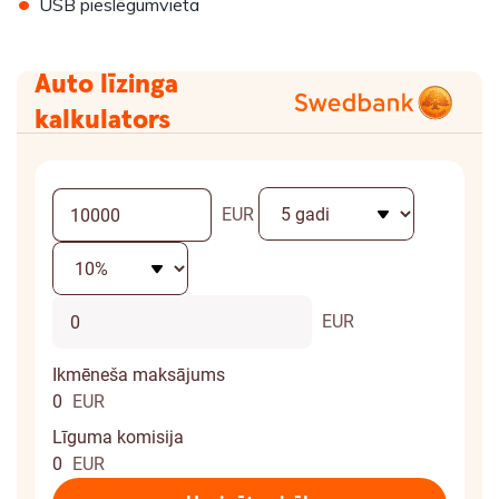
•
USB pieslēgumvieta