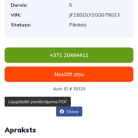
Durvis:
5
VIN:
JF1BSDLY2GG079023
Statuss:
Pārdots
+371 20484411
Nosūtīt ziņu
Auto ID # 35325
Lejuplādēt piedāvājuma PDF
Share
Apraksts