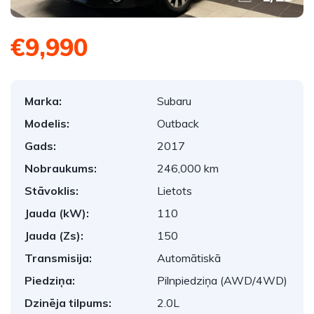
€9,990
Marka:
Subaru
Modelis:
Outback
Gads:
2017
Nobraukums:
246,000 km
Stāvoklis:
Lietots
Jauda (kW):
110
Jauda (Zs):
150
Transmisija:
Automātiskā
Piedziņa:
Pilnpiedziņa (AWD/4WD)
Dzinēja tilpums:
2.0L