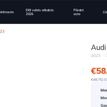
EKII valsts atbalsts
Pārdot
ektroauto
Lī
2026
auto
023
Audi
2023
€58
€48,752.0
Mar
Mod
Gad