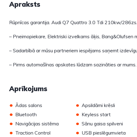
Apraksts
Rūpnīcas garantija. Audi Q7 Quattro 3.0 Tdi 210kw/286zs
– Pneimopiekare, Elektriski izvelkams āķis, Bang&Olufsen mū
– Sadarbībā ar mūsu partneriem iespējams saņemt izdevīgu
– Pirms automašīnas apskates lūdzam sazināties ar mums.
Aprīkojums
•
•
Ādas salons
Apsildāmi krēsli
•
•
Bluetooth
Keyless start
•
•
Navigācijas sistēma
Sānu gaisa spilveni
•
•
Traction Control
USB pieslēgumvieta