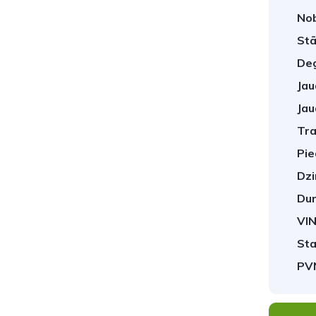
No
Stā
Deg
Jau
Jau
Tra
Pie
Dzi
Dur
VIN
Sta
PV