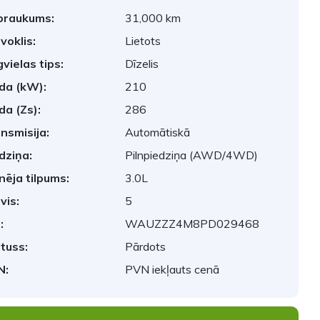
braukums:
31,000 km
voklis:
Lietots
vielas tips:
Dīzelis
da (kW):
210
da (Zs):
286
nsmisija:
Automātiskā
dziņa:
Pilnpiedziņa (AWD/4WD)
nēja tilpums:
3.0L
vis:
5
:
WAUZZZ4M8PD029468
tuss:
Pārdots
N:
PVN iekļauts cenā