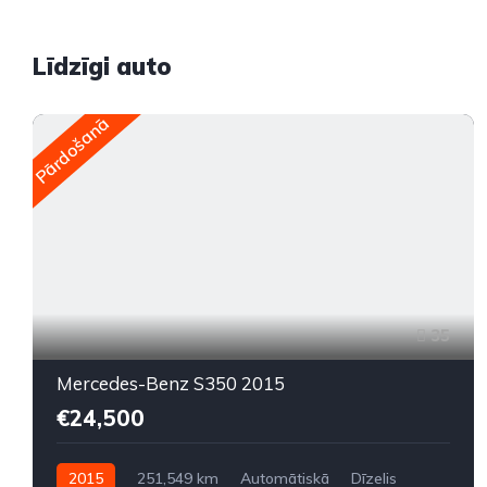
Līdzīgi auto
Pārdošanā
35
Mercedes-Benz S350 2015
€24,500
2015
251,549 km
Automātiskā
Dīzelis