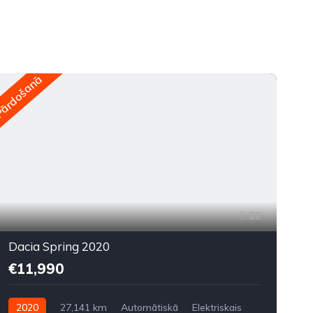
ārdošanā
Pār
22
Dacia Spring 2020
€11,990
2020
27,141 km
Automātiskā
Elektriskais