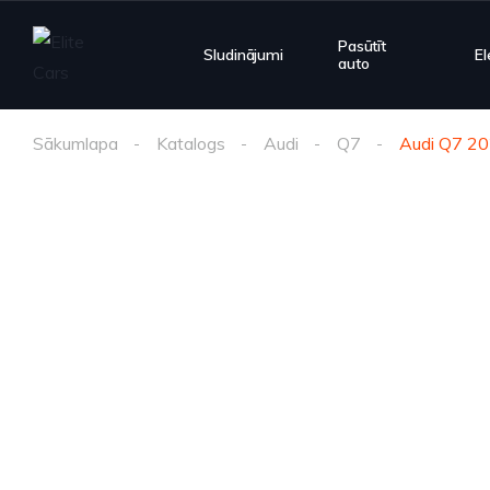
Pasūtīt
Sludinājumi
El
auto
Sākumlapa
Katalogs
Audi
Q7
Audi Q7 2