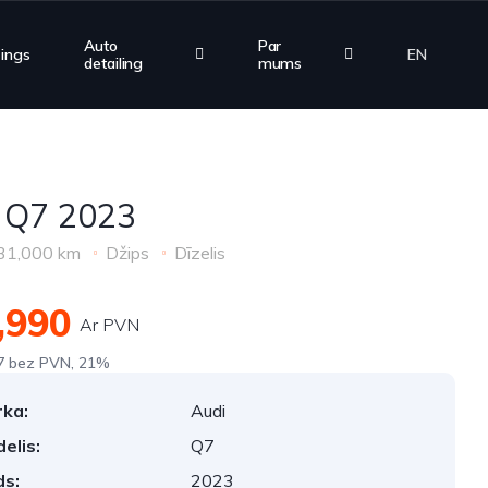
Auto
Par
zings
EN
detailing
mums
 Q7 2023
31,000 km
Džips
Dīzelis
,990
Ar PVN
7 bez PVN, 21%
ka:
Audi
elis:
Q7
s:
2023