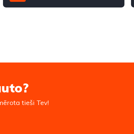
Priekšpiedziņa
auto?
ērota tieši Tev!