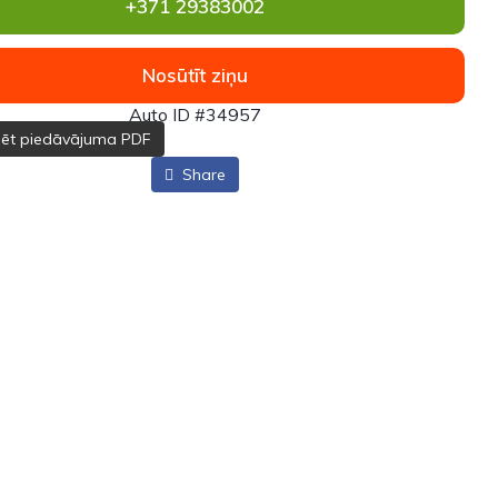
+371 29383002
Nosūtīt ziņu
Auto ID #34957
dēt piedāvājuma PDF
Share