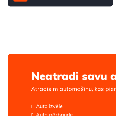
Aizmugures piedziņa
Neatradi savu 
Atradīsim automašīnu, kas piem
Auto izvēle
Auto pārbaude