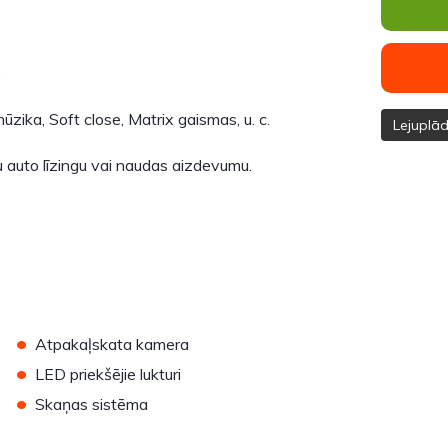
.
zika, Soft close, Matrix gaismas, u. c.
Lejuplā
 auto līzingu vai naudas aizdevumu.
•
Atpakaļskata kamera
•
LED priekšējie lukturi
•
Skaņas sistēma