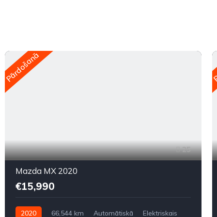
Pārdošanā
P
25
Mazda MX 2020
€15,990
2020
66,544 km
Automātiskā
Elektriskais