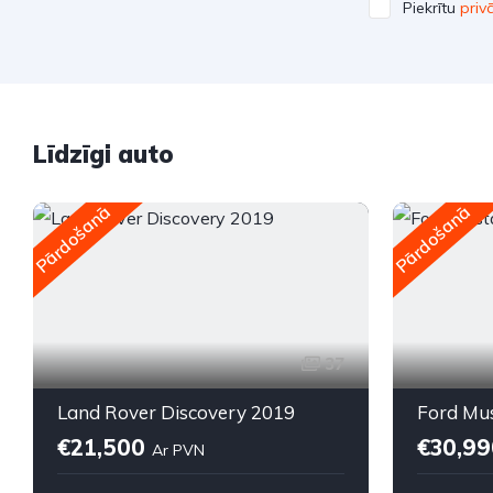
Piekrītu
priv
Līdzīgi auto
Pārdošanā
Pārdošanā
37
Land Rover Discovery 2019
Ford Mu
€21,500
€30,9
Ar PVN