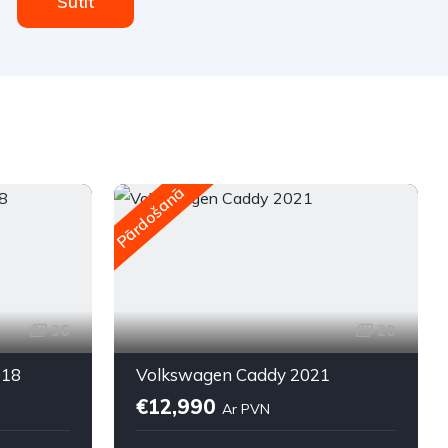
Sūtīt
Pārdošanā
P
36
20
018
Volkswagen Caddy 2021
€12,990
Ar PVN