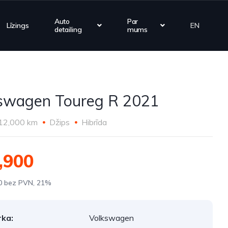
Auto
Par
Līzings
EN
detailing
mums
swagen Toureg R 2021
12,000 km
Džips
Hibrīda
,900
0 bez PVN, 21%
ka:
Volkswagen