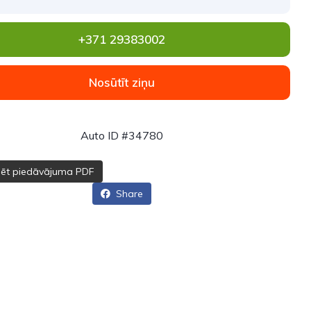
+371 29383002
Nosūtīt ziņu
Auto ID #34780
dēt piedāvājuma PDF
Share