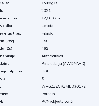
elis:
Toureg R
s:
2021
braukums:
12,000 km
voklis:
Lietots
vielas tips:
Hibrīda
da (kW):
340
da (Zs):
462
nsmisija:
Automātiskā
dziņa:
Pilnpiedziņa (AWD/4WD)
nēja tilpums:
3.0L
vis:
5
:
WVGZZZCRZMD030172
tuss:
Pārdots
N:
PVN iekļauts cenā