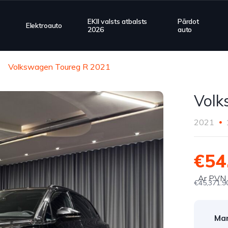
EKII valsts atbalsts
Pārdot
Elektroauto
2026
auto
Volkswagen Toureg R 2021
Volk
2021
€54
Ar PVN
€45,371.9
Mar