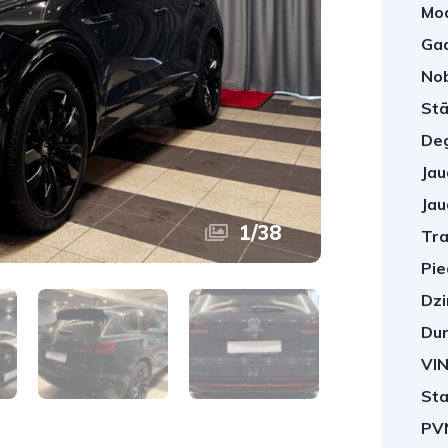
Mod
Gad
No
Stā
Deg
Jau
Jau
1
/
38
Tra
Pie
Dzi
Dur
VIN
Sta
PV