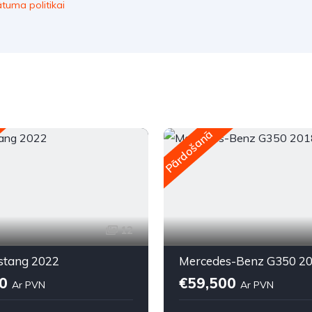
ātuma politikai
Pārdošanā
12
stang 2022
Mercedes-Benz G350 2
90
€59,500
Ar PVN
Ar PVN