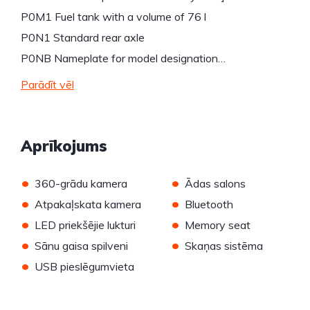
P0M1 Fuel tank with a volume of 76 l
P0N1 Standard rear axle
P0NB Nameplate for model designation…
Parādīt vēl
Aprīkojums
•
•
360-grādu kamera
Ādas salons
•
•
Atpakaļskata kamera
Bluetooth
•
•
LED priekšējie lukturi
Memory seat
•
•
Sānu gaisa spilveni
Skaņas sistēma
•
USB pieslēgumvieta