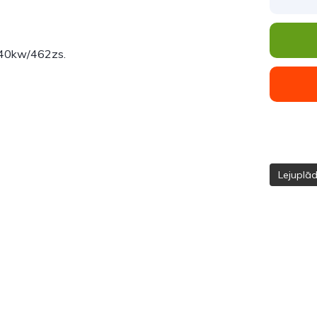
 340kw/462zs.
Lejuplā