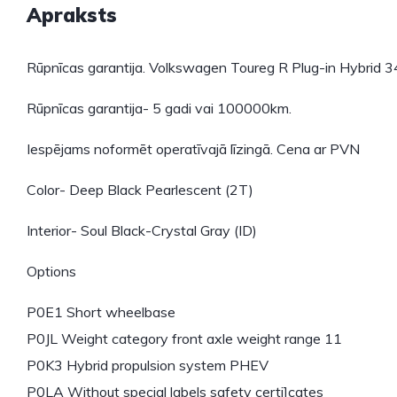
Apraksts
Rūpnīcas garantija. Volkswagen Toureg R Plug-in Hybrid
Rūpnīcas garantija- 5 gadi vai 100000km.
Iespējams noformēt operatīvajā līzingā. Cena ar PVN
Color- Deep Black Pearlescent (2T)
Interior- Soul Black-Crystal Gray (ID)
Options
P0E1 Short wheelbase
P0JL Weight category front axle weight range 11
P0K3 Hybrid propulsion system PHEV
P0LA Without special labels safety certi]cates