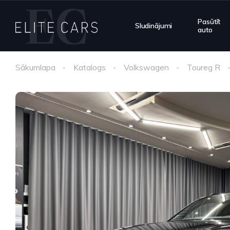
Pasūtīt
Sludinājumi
auto
Sākumlapa
Katalogs
Volkswagen
Toureg R