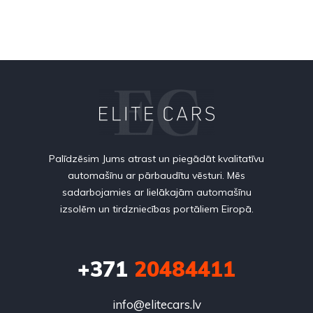
Palīdzēsim Jums atrast un piegādāt kvalitatīvu
automašīnu ar pārbaudītu vēsturi. Mēs
sadarbojamies ar lielākajām automašīnu
izsolēm un tirdzniecības portāliem Eiropā.
+371
20484411
info@elitecars.lv