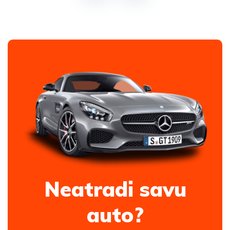
Neatradi savu
auto?