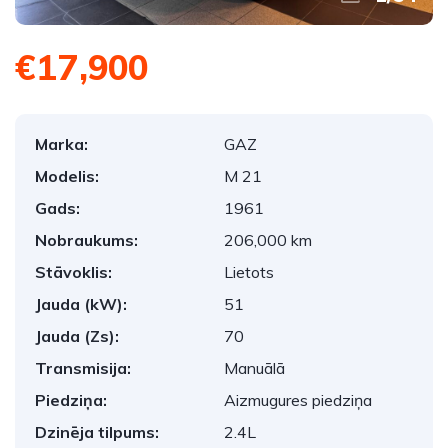
€17,900
Marka:
GAZ
Modelis:
M 21
Gads:
1961
Nobraukums:
206,000 km
Stāvoklis:
Lietots
Jauda (kW):
51
Jauda (Zs):
70
Transmisija:
Manuālā
Piedziņa:
Aizmugures piedziņa
Dzinēja tilpums:
2.4L