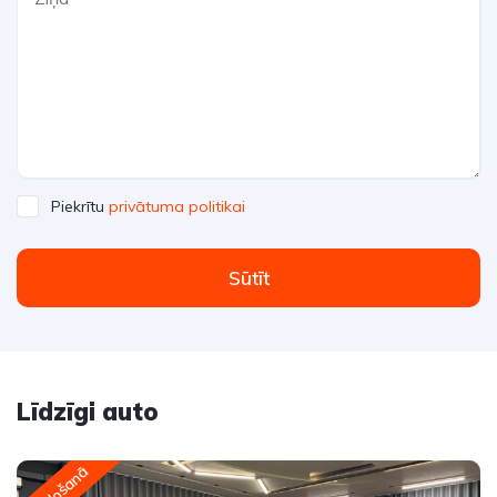
Piekrītu
privātuma politikai
Sūtīt
Līdzīgi auto
Pārdošanā