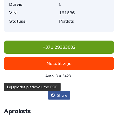
Durvis:
5
VIN:
161686
Statuss:
Pārdots
+371 29383002
Nosūtīt ziņu
Auto ID # 34231
Lejuplādēt piedāvājuma PDF
Share
Apraksts