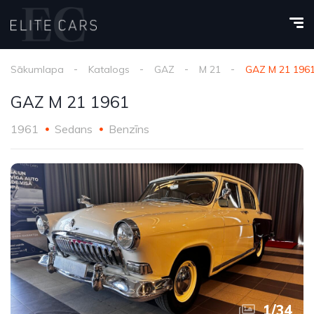
Sākumlapa
Katalogs
GAZ
M 21
GAZ M 21 196
GAZ M 21 1961
1961
Sedans
Benzīns
1
/
34