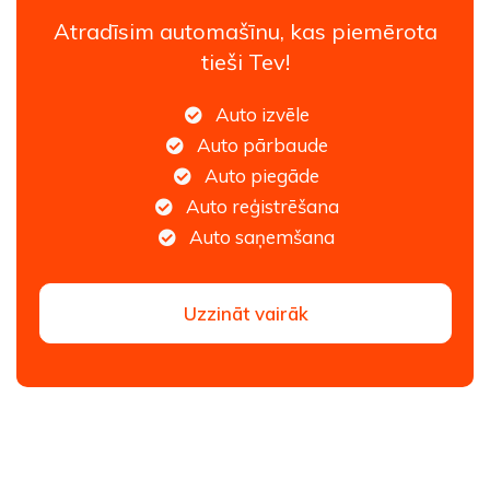
Atradīsim automašīnu, kas piemērota
tieši Tev!
Auto izvēle
Auto pārbaude
Auto piegāde
Auto reģistrēšana
Auto saņemšana
Uzzināt vairāk