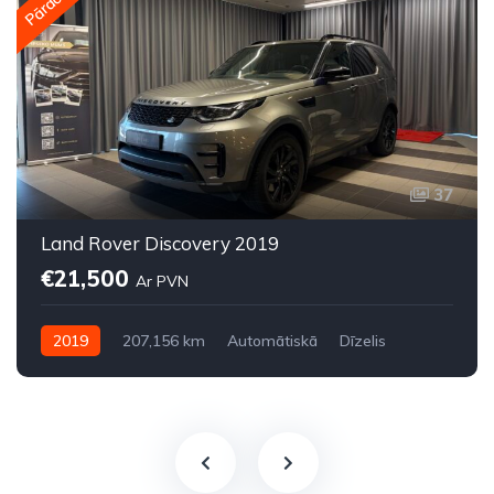
37
Land Rover Discovery 2019
€21,500
Ar PVN
2019
207,156 km
Automātiskā
Dīzelis
Pilnpiedziņa (AWD/4WD)