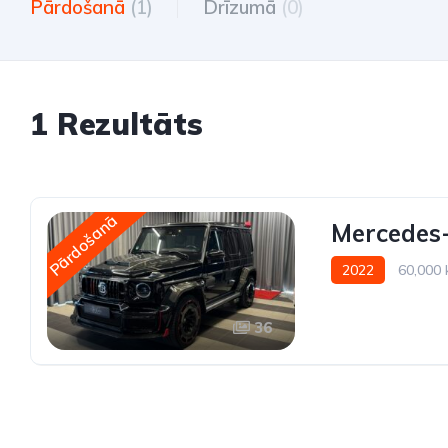
Pārdošanā
(1)
Drīzumā
(0)
1 Rezultāts
Pārdošanā
Mercedes-
2022
60,000
36