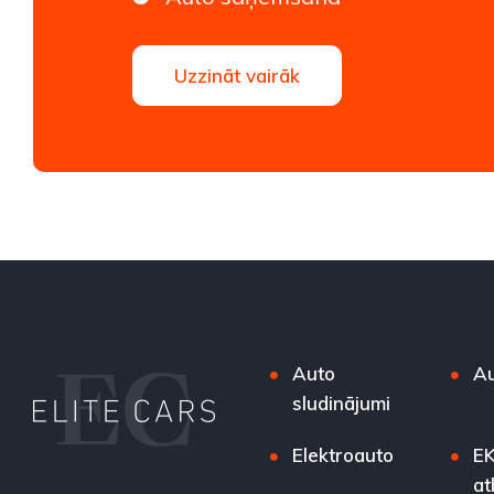
Uzzināt vairāk
Auto
Au
sludinājumi
Elektroauto
EK
at