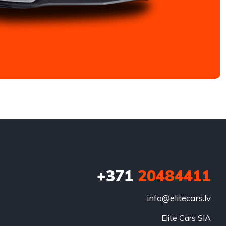
+371
20484411
info@elitecars.lv
Elite Cars SIA