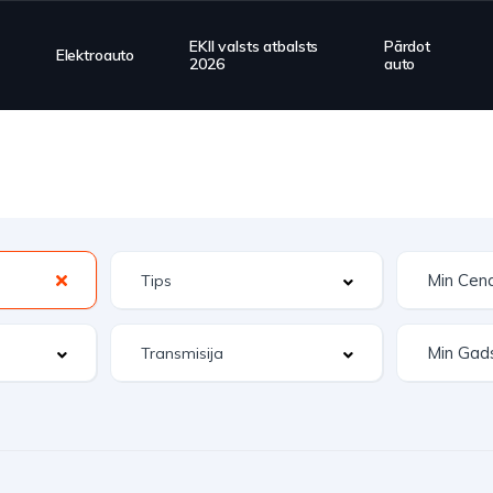
EKII valsts atbalsts
Pārdot
Elektroauto
2026
auto