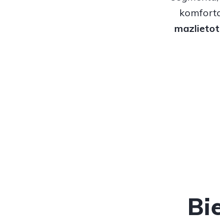
komforta
mazlieto
Bi