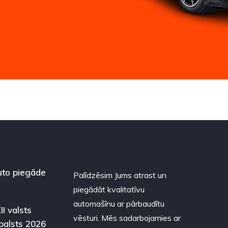
to piegāde
Palīdzēsim Jums atrast un
piegādāt kvalitatīvu
automašīnu ar pārbaudītu
II valsts
vēsturi. Mēs sadarbojamies ar
balsts 2026