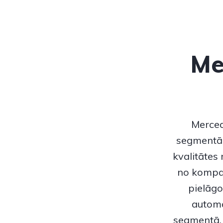
Me
Merce
segmentā 
kvalitātes
no kompak
pielāg
automa
segmentā, 