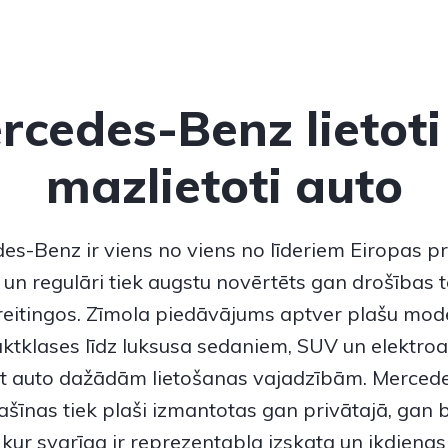
rcedes-Benz lietoti
mazlietoti auto
des-Benz
ir viens no viens no līderiem Eiropas 
un regulāri tiek augstu novērtēts gan drošības t
 reitingos. Zīmola piedāvājums aptver plašu mode
tklases līdz luksusa sedaniem, SUV un elektroau
ot auto dažādām lietošanas vajadzībām.
Merced
šīnas tiek plaši izmantotas gan privātajā, gan 
kur svarīga ir reprezentabla izskata un ikdienas