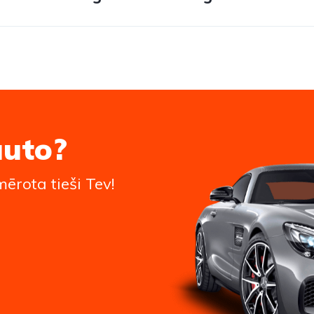
auto?
ērota tieši Tev!