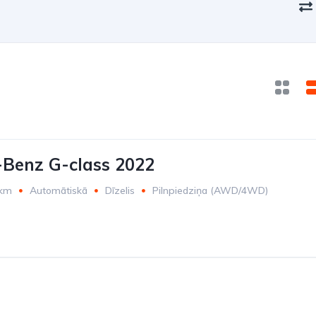
Benz G-class 2022
 km
Automātiskā
Dīzelis
Pilnpiedziņa (AWD/4WD)