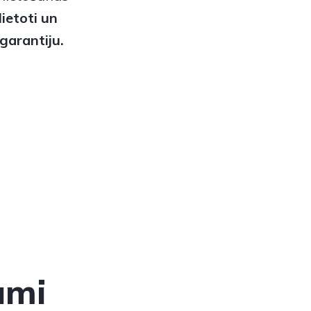
lietoti
un
garantiju.
umi