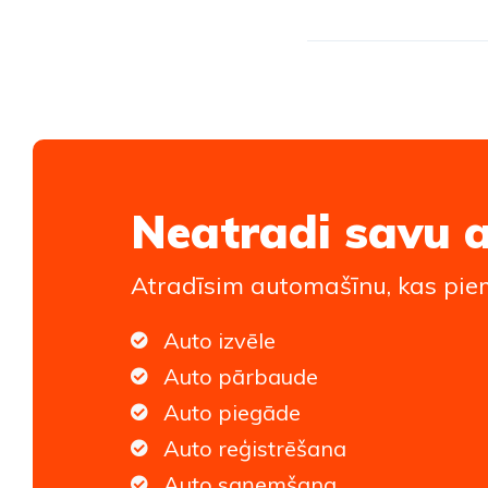
Neatradi savu 
Atradīsim automašīnu, kas piem
Auto izvēle
Auto pārbaude
Auto piegāde
Auto reģistrēšana
Auto saņemšana