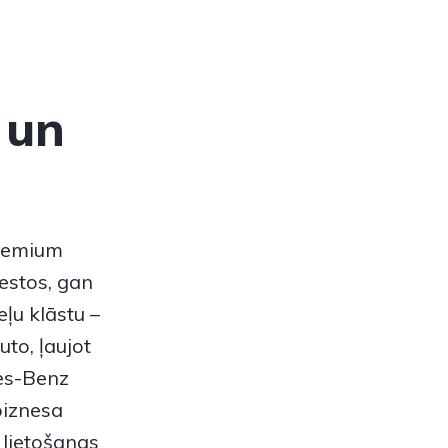
 un
premium
estos, gan
ļu klāstu –
to, ļaujot
es-Benz
biznesa
 lietošanas