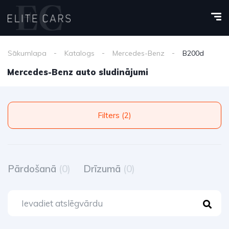
Sākumlapa
Katalogs
Mercedes-Benz
B200d
Mercedes-Benz auto sludinājumi
Filters (2)
Pārdošanā
(0)
Drīzumā
(0)