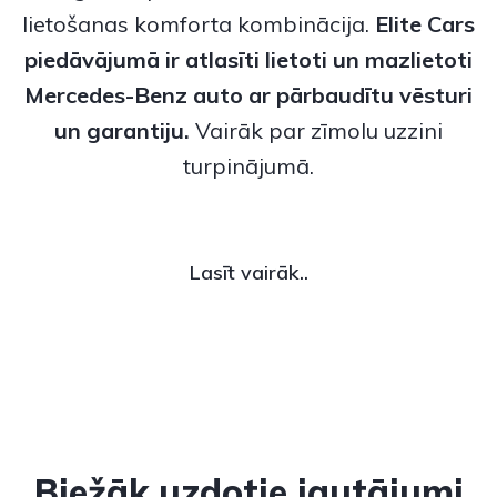
lietošanas komforta kombinācija.
Elite Cars
piedāvājumā ir atlasīti
lietoti
un
mazlietoti
Mercedes-Benz
auto ar pārbaudītu vēsturi
un garantiju.
Vairāk par zīmolu uzzini
turpinājumā.
Lasīt vairāk..
Biežāk uzdotie jautājumi