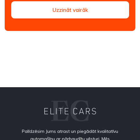
Uzzināt vairāk
Palīdzēsim Jums atrast un piegādāt kvalitatīvu
automašīnu ar pārbaudītu vēsturi. Mēs