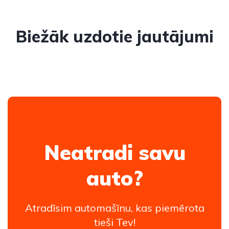
Biežāk uzdotie jautājumi
Neatradi savu
auto?
Atradīsim automašīnu, kas piemērota
tieši Tev!