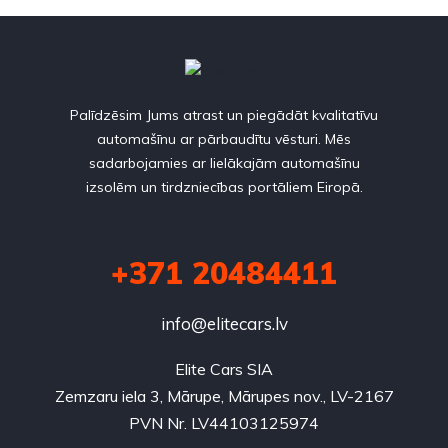
Palīdzēsim Jums atrast un piegādāt kvalitatīvu
automašīnu ar pārbaudītu vēsturi. Mēs
sadarbojamies ar lielākajām automašīnu
izsolēm un tirdzniecības portāliem Eiropā.
+371 20484411
info@elitecars.lv
Elite Cars SIA
Zemzaru iela 3, Mārupe, Mārupes nov., LV-2167
PVN Nr. LV44103125974