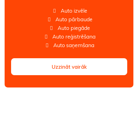
Auto izvēle
Auto pārbaude
Auto piegāde
Auto reģistrēšana
Auto saņemšana
Uzzināt vairāk