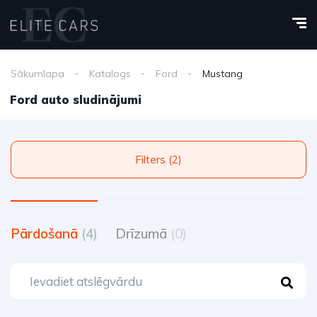
Sākumlapa
Katalogs
Ford
Mustang
Ford auto sludinājumi
Filters (2)
Pārdošanā
(4)
Drīzumā
(0)