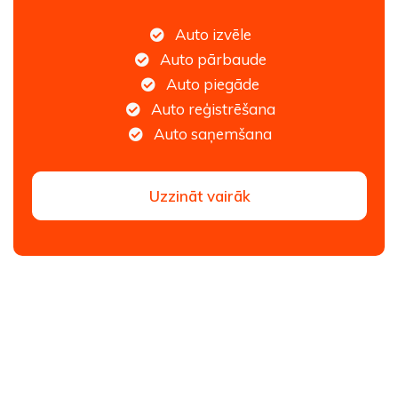
Auto izvēle
Auto pārbaude
Auto piegāde
Auto reģistrēšana
Auto saņemšana
Uzzināt vairāk