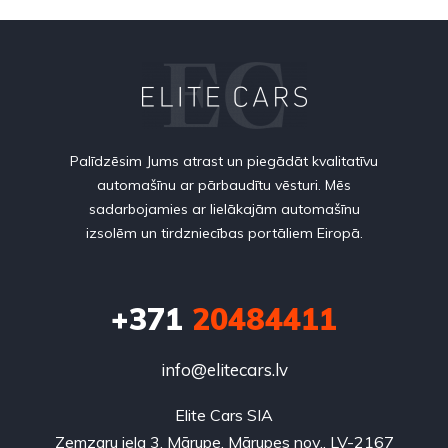
Palīdzēsim Jums atrast un piegādāt kvalitatīvu
automašīnu ar pārbaudītu vēsturi. Mēs
sadarbojamies ar lielākajām automašīnu
izsolēm un tirdzniecības portāliem Eiropā.
+371
20484411
info@elitecars.lv
Elite Cars SIA
Zemzaru iela 3, Mārupe, Mārupes nov., LV-2167