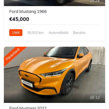
24
Ford Mustang 1966
€45,000
1966
55,510 km
Automātiskā
Benzīns
Aizmugures piedziņa
Pārdošanā
12
Ford Mustang 2022