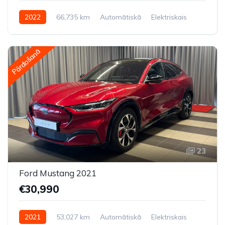
2022
66,735 km
Automātiskā
Elektriskais
Pilnpiedziņa (AWD/4WD)
Pārdošanā
23
Ford Mustang 2021
€30,990
2021
53,027 km
Automātiskā
Elektriskais