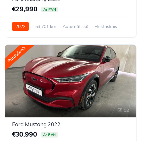
€29,990
Ar PVN
2022
53,701 km
Automātiskā
Elektriskais
Aizmugures piedziņa
Pārdošanā
12
Ford Mustang 2022
€30,990
Ar PVN