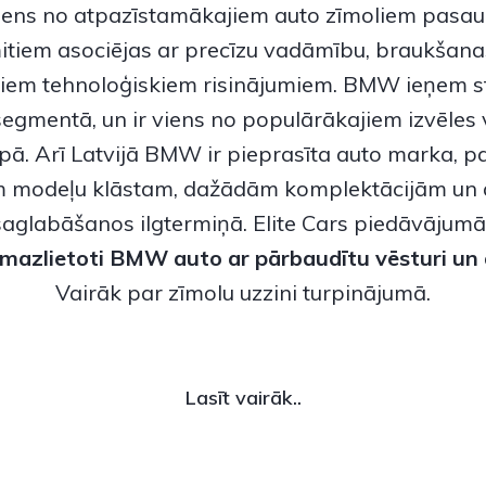
viens no atpazīstamākajiem auto zīmoliem pasaul
tiem asociējas ar precīzu vadāmību, braukšan
iem tehnoloģiskiem risinājumiem.
BMW
ieņem st
egmentā, un ir viens no populārākajiem izvēles 
opā. Arī Latvijā BMW ir pieprasīta auto marka, pa
 modeļu klāstam, dažādām komplektācijām un 
saglabāšanos ilgtermiņā. Elite Cars piedāvājumā
mazlietoti BMW auto
ar pārbaudītu vēsturi un 
Vairāk par zīmolu uzzini turpinājumā.
Lasīt vairāk..