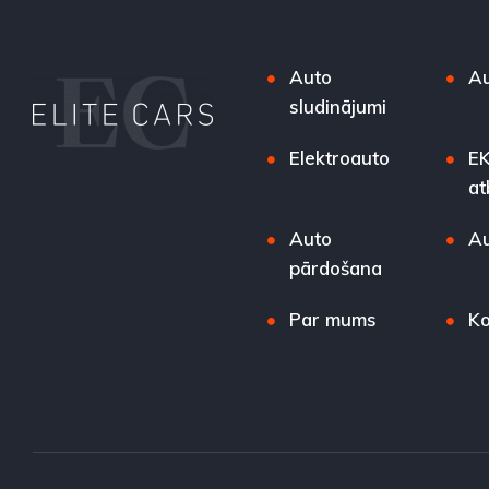
Auto
Au
sludinājumi
Elektroauto
EK
at
Auto
Au
pārdošana
Par mums
Ko