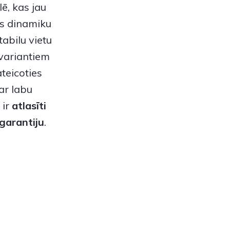
ē, kas jau
as dinamiku
abilu vietu
variantiem
teicoties
ar labu
 ir
atlasīti
garantiju
.