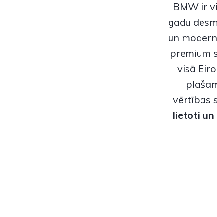
BMW
ir 
gadu desmi
un modern
premium s
visā Eir
plašam
vērtības 
lietoti un