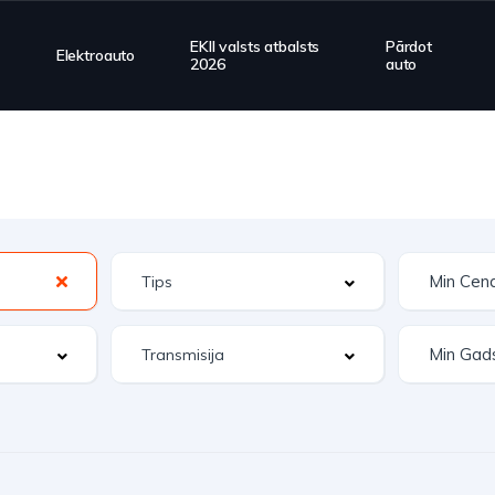
EKII valsts atbalsts
Pārdot
Elektroauto
2026
auto