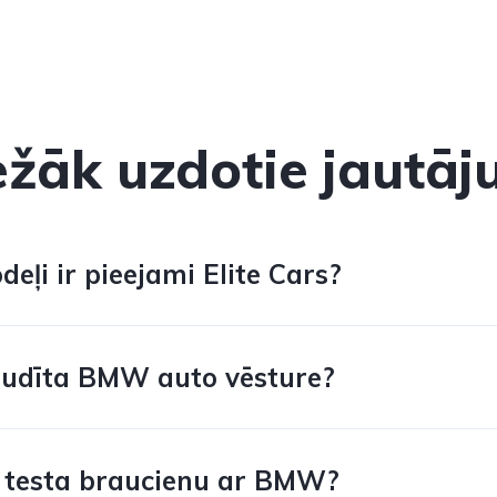
ežāk uzdotie jautāj
ļi ir pieejami Elite Cars?
audīta BMW auto vēsture?
t testa braucienu ar BMW?