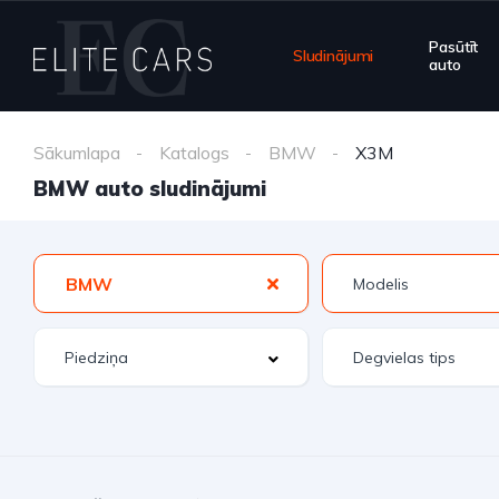
Pasūtīt
Sludinājumi
auto
Sākumlapa
Katalogs
BMW
X3M
BMW auto sludinājumi
BMW