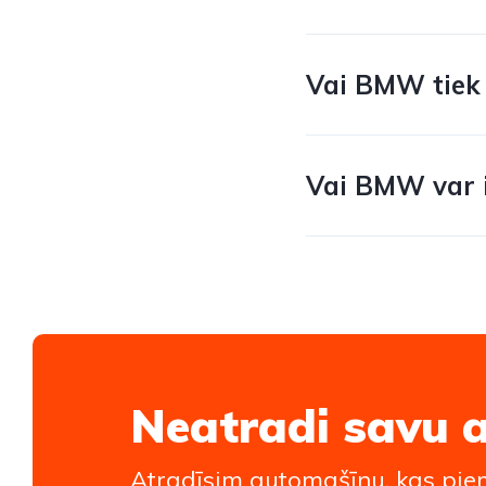
Vai BMW tiek 
Vai BMW var i
Neatradi savu 
Atradīsim automašīnu, kas piem