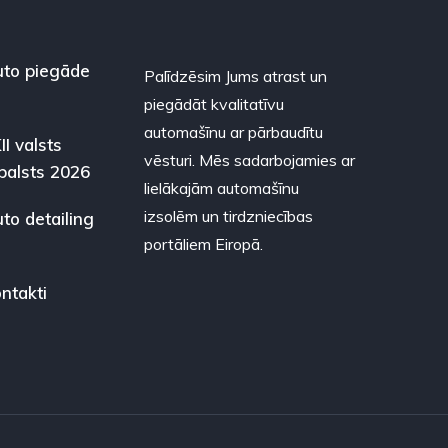
to piegāde
Palīdzēsim Jums atrast un
piegādāt kvalitatīvu
automašīnu ar pārbaudītu
II valsts
vēsturi. Mēs sadarbojamies ar
balsts 2026
lielākajām automašīnu
izsolēm un tirdzniecības
to detailing
portāliem Eiropā.
ntakti