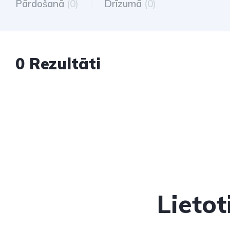
Pārdošanā
(0)
Drīzumā
(0)
0 Rezultāti
Lieto