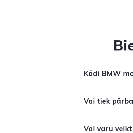
Bi
Kādi BMW mode
Vai tiek pārb
Vai varu veik