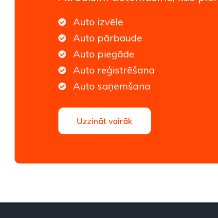
Auto izvēle
Auto pārbaude
Auto piegāde
Auto reģistrēšana
Auto saņemšana
Uzzināt vairāk