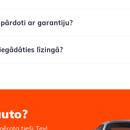
pārdoti ar garantiju?
egādāties līzingā?
auto?
ērota tieši Tev!