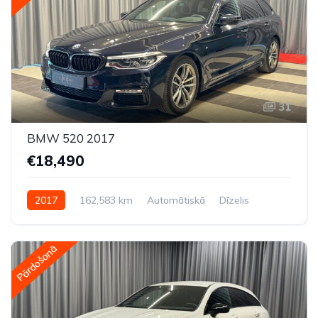
31
BMW 520 2017
€18,490
2017
162,583 km
Automātiskā
Dīzelis
Aizmugures piedziņa
Pārdošanā