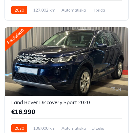
2020
127,002 km
Automātiskā
Hibrīda
Priekšpiedziņa
Pārdošanā
34
Land Rover Discovery Sport 2020
€16,990
2020
138,000 km
Automātiskā
Dīzelis