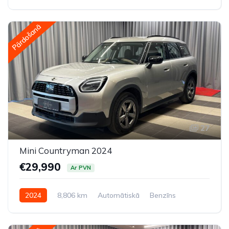
Pilnpiedziņa (AWD/4WD)
Pārdošanā
27
Mini Countryman 2024
€29,990
Ar PVN
2024
8,806 km
Automātiskā
Benzīns
Priekšpiedziņa