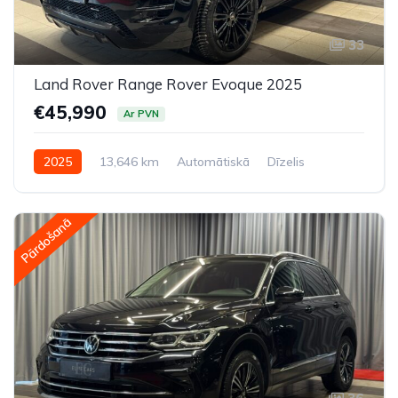
33
Land Rover Range Rover Evoque 2025
€45,990
Ar PVN
2025
13,646 km
Automātiskā
Dīzelis
Pilnpiedziņa (AWD/4WD)
Pārdošanā