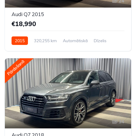
24
Audi Q7 2015
€18,990
2015
320,255 km
Automātiskā
Dīzelis
Pilnpiedziņa (AWD/4WD)
Pārdošanā
34
Audi Q7 2018