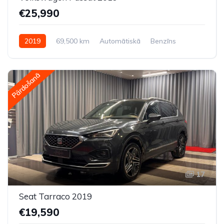
€25,990
2019
69,500 km
Automātiskā
Benzīns
Pilnpiedziņa (AWD/4WD)
Pārdošanā
17
Seat Tarraco 2019
€19,590