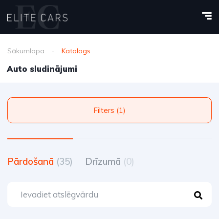
Sākumlapa
Katalogs
Auto sludinājumi
Filters (1)
Pārdošanā
(35)
Drīzumā
(0)