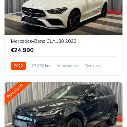
24
Mercedes-Benz CLA180 2022
€24,990
2022
23,006 km
Automātiskā
Benzīns
Priekšpiedziņa
Pārdošanā