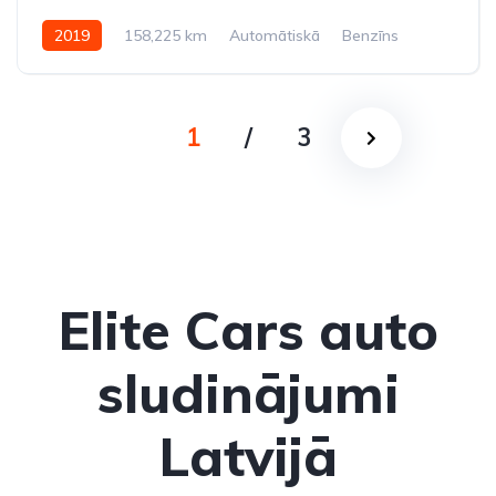
2019
158,225 km
Automātiskā
Benzīns
Pilnpiedziņa (AWD/4WD)
1
/
3
Elite Cars auto
sludinājumi
Latvijā