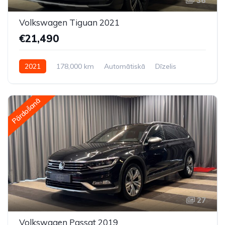
36
Volkswagen Tiguan 2021
€21,490
2021
178,000 km
Automātiskā
Dīzelis
Pilnpiedziņa (AWD/4WD)
Pārdošanā
27
Volkswagen Passat 2019