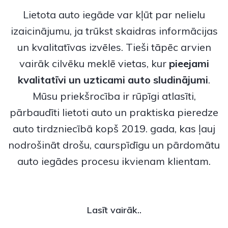
Lietota auto iegāde var kļūt par nelielu
izaicinājumu, ja trūkst skaidras informācijas
un kvalitatīvas izvēles. Tieši tāpēc arvien
vairāk cilvēku meklē vietas, kur
pieejami
kvalitatīvi un uzticami
auto sludinājumi
.
Mūsu priekšrocība ir rūpīgi atlasīti,
pārbaudīti lietoti auto un praktiska pieredze
auto tirdzniecībā kopš 2019. gada, kas ļauj
nodrošināt drošu, caurspīdīgu un pārdomātu
auto iegādes procesu ikvienam klientam.
Lasīt vairāk..