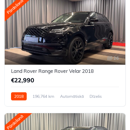
Pārdošanā
26
Land Rover Range Rover Velar 2018
€22,990
2018
196,764 km
Automātiskā
Dīzelis
Pilnpiedziņa (AWD/4WD)
Pārdošanā