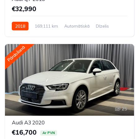
€32,990
2018
169,111 km
Automātiskā
Dīzelis
Pilnpiedziņa (AWD/4WD)
Pārdošanā
25
Audi A3 2020
€16,700
Ar PVN