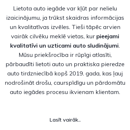
Lietota auto iegāde var kļūt par nelielu
izaicinājumu, ja trūkst skaidras informācijas
un kvalitatīvas izvēles. Tieši tāpēc arvien
vairāk cilvēku meklē vietas, kur
pieejami
kvalitatīvi un uzticami
auto sludinājumi
.
Mūsu priekšrocība ir rūpīgi atlasīti,
pārbaudīti lietoti auto un praktiska pieredze
auto tirdzniecībā kopš 2019. gada, kas ļauj
nodrošināt drošu, caurspīdīgu un pārdomātu
auto iegādes procesu ikvienam klientam.
Lasīt vairāk..