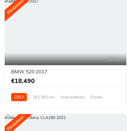
Pārdošanā
31
BMW 520 2017
€18,490
2017
162,583 km
Automātiskā
Dīzelis
Aizmugures piedziņa
Pārdošanā