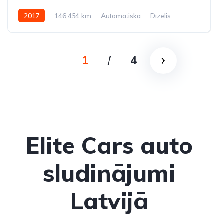
2017
146,454 km
Automātiskā
Dīzelis
Pilnpiedziņa (AWD/4WD)
1
/
4
Elite Cars auto
sludinājumi
Latvijā