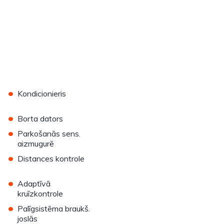
•
Kondicionieris
•
Borta dators
•
Parkošanās sens.
aizmugurē
•
Distances kontrole
•
Adaptīvā
kruīzkontrole
•
Palīgsistēma braukš.
joslās