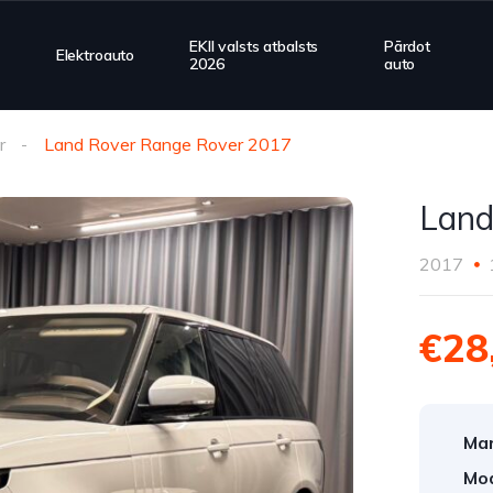
EKII valsts atbalsts
Pārdot
Elektroauto
2026
auto
r
Land Rover Range Rover 2017
Land
2017
€28
Mar
Mod