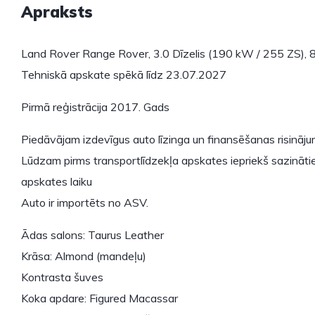
Apraksts
Land Rover Range Rover, 3.0 Dīzelis (190 kW / 255 ZS), 8
Tehniskā apskate spēkā līdz 23.07.2027
Pirmā reģistrācija 2017. Gads
Piedāvājam izdevīgus auto līzinga un finansēšanas risināj
Lūdzam pirms transportlīdzekļa apskates iepriekš sazinātie
apskates laiku
Auto ir importēts no ASV.
Ādas salons: Taurus Leather
Krāsa: Almond (mandeļu)
Kontrasta šuves
Koka apdare: Figured Macassar