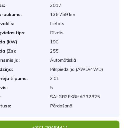
s:
2017
braukums:
136,759 km
voklis:
Lietots
vielas tips:
Dīzelis
da (kW):
190
da (Zs):
255
nsmisija:
Automātiskā
dziņa:
Pilnpiedziņa (AWD/4WD)
nēja tilpums:
3.0L
vis:
5
:
SALGR2FK8HA332825
tuss:
Pārdošanā
+371 20484411