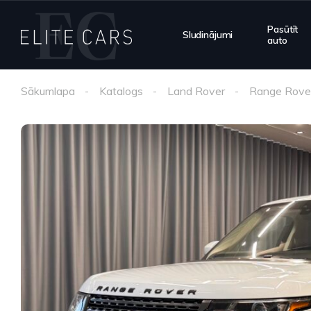
Pasūtīt
Sludinājumi
auto
Sākumlapa
Katalogs
Land Rover
Range Rove