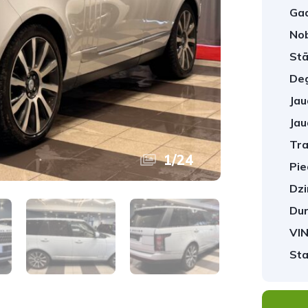
Gad
No
Stā
Deg
Jau
Jau
Tra
1
/
24
Pie
Dzi
Dur
VIN
Sta