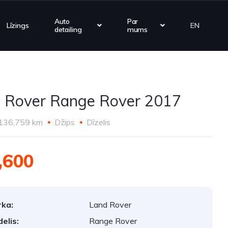
Auto
Par
Līzings
EN
detailing
mums
 Rover Range Rover 2017
136,759 km
Džips
Dīzelis
,600
ka:
Land Rover
elis:
Range Rover