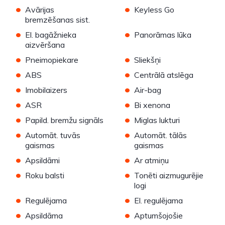
•
•
Avārijas
Keyless Go
bremzēšanas sist.
•
•
El. bagāžnieka
Panorāmas lūka
aizvēršana
•
•
Pneimopiekare
Sliekšņi
•
•
ABS
Centrālā atslēga
•
•
Imobilaizers
Air-bag
•
•
ASR
Bi xenona
•
•
Papild. bremžu signāls
Miglas lukturi
•
•
Automāt. tuvās
Automāt. tālās
gaismas
gaismas
•
•
Apsildāmi
Ar atmiņu
•
•
Roku balsti
Tonēti aizmugurējie
logi
•
•
Regulējama
El. regulējama
•
•
Apsildāma
Aptumšojošie