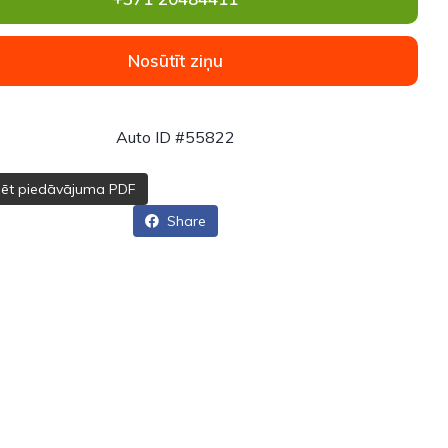
Nosūtīt ziņu
Auto ID #55822
dēt piedāvājuma PDF
Share