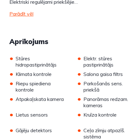
Elektriski regulējami priekšējie…
Parādīt vēl
Aprīkojums
•
•
Stūres
Elektr. stūres
hidropastiprinātājs
pastiprinātājs
•
•
Klimata kontrole
Salona gaisa filtrs
•
•
Riepu spiediena
Parkošanās sens.
kontrole
priekšā
•
•
Atpakaļskata kamera
Panorāmas redzam.
kameras
•
•
Lietus sensors
Kruīza kontrole
•
•
Gājēju detektors
Ceļa zīmju atpazīš.
sistēma