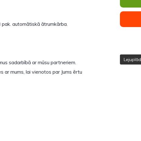
 pak. automātiskā ātrumkārba.
Lejuplā
umus sadarbībā ar mūsu partneriem.
s ar mums, lai vienotos par Jums ērtu