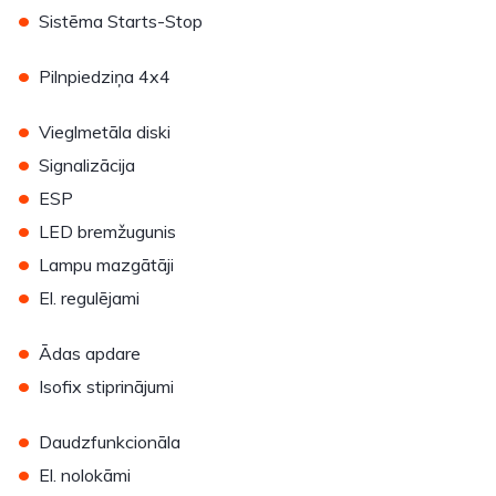
•
Sistēma Starts-Stop
•
Pilnpiedziņa 4x4
•
Vieglmetāla diski
•
Signalizācija
•
ESP
•
LED bremžugunis
•
Lampu mazgātāji
•
El. regulējami
•
Ādas apdare
•
Isofix stiprinājumi
•
Daudzfunkcionāla
•
El. nolokāmi