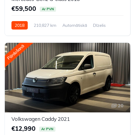
€59,500
Ar PVN
2018
210,827 km
Automātiskā
Dīzelis
Pilnpiedziņa (AWD/4WD)
Pārdošanā
20
Volkswagen Caddy 2021
€12,990
Ar PVN