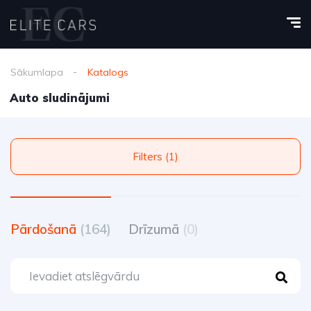
Sākumlapa
Katalogs
Auto sludinājumi
Filters (1)
Pārdošanā
(164)
Drīzumā
(0)