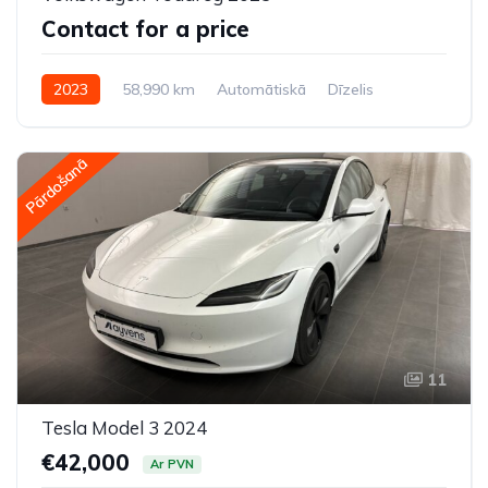
Contact for a price
2023
58,990 km
Automātiskā
Dīzelis
Pilnpiedziņa (AWD/4WD)
Pārdošanā
11
Tesla Model 3 2024
€42,000
Ar PVN