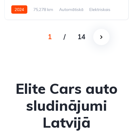
2024
75,278 km
Automātiskā
Elektriskais
Pilnpiedziņa (AWD/4WD)
1
/
14
Elite Cars auto
sludinājumi
Latvijā