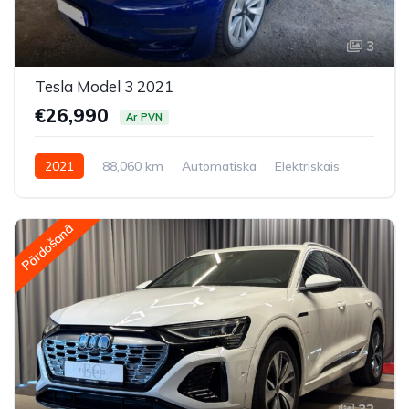
3
Tesla Model 3 2021
€26,990
Ar PVN
2021
88,060 km
Automātiskā
Elektriskais
Pilnpiedziņa (AWD/4WD)
Pārdošanā