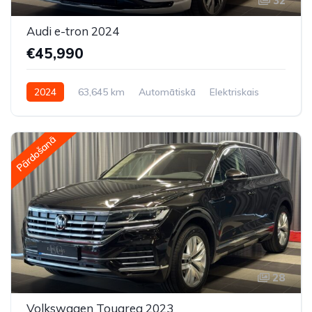
32
Audi e-tron 2024
€45,990
2024
63,645 km
Automātiskā
Elektriskais
Pilnpiedziņa (AWD/4WD)
Pārdošanā
28
Volkswagen Touareg 2023