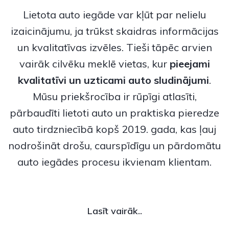
Lietota auto iegāde var kļūt par nelielu
izaicinājumu, ja trūkst skaidras informācijas
un kvalitatīvas izvēles. Tieši tāpēc arvien
vairāk cilvēku meklē vietas, kur
pieejami
kvalitatīvi un uzticami
auto sludinājumi
.
Mūsu priekšrocība ir rūpīgi atlasīti,
pārbaudīti lietoti auto un praktiska pieredze
auto tirdzniecībā kopš 2019. gada, kas ļauj
nodrošināt drošu, caurspīdīgu un pārdomātu
auto iegādes procesu ikvienam klientam.
Lasīt vairāk..