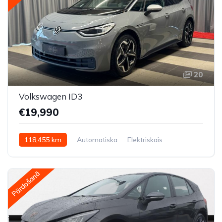
20
Volkswagen ID3
€19,990
118,455 km
Automātiskā
Elektriskais
Aizmugures piedziņa
Pārdošanā