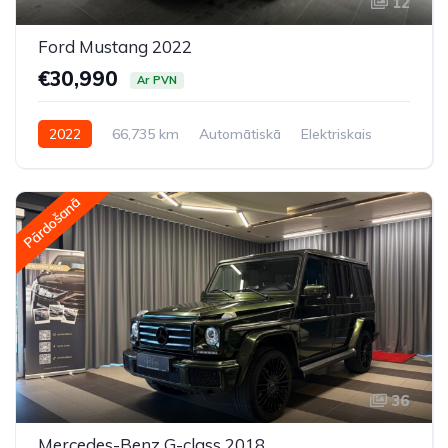
12
Ford Mustang 2022
€30,990
Ar PVN
2022
66,735 km
Automātiskā
Elektriskais
Pilnpiedziņa (AWD/4WD)
Pārdošanā
36
Mercedes-Benz G-class 2018