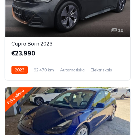
10
Cupra Born 2023
€23,990
2023
92,470 km
Automātiskā
Elektriskais
Aizmugures piedziņa
Pārdošanā