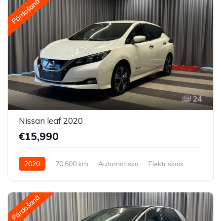
Pārdošanā
24
Nissan leaf 2020
€15,990
2020
70,600 km
Automātiskā
Elektriskais
Priekšpiedziņa
Pārdošanā