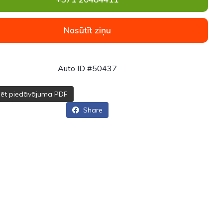
Nosūtīt ziņu
Auto ID #50437
dēt piedāvājuma PDF
Share