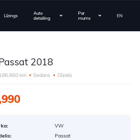
Auto
Par
Līzings
EN
detailing
mums
Passat 2018
186,860 km
Sedans
Dīzelis
,990
ka:
VW
elis:
Passat