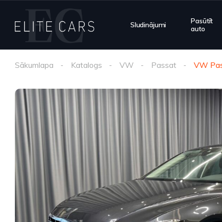
Pasūtīt
Sludinājumi
auto
Sākumlapa
Katalogs
VW
Passat
VW Pas