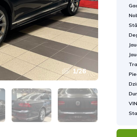
Gad
No
Stā
Deg
Jau
Jau
Tra
1
/
26
Pie
Dzi
Dur
VIN
Sta