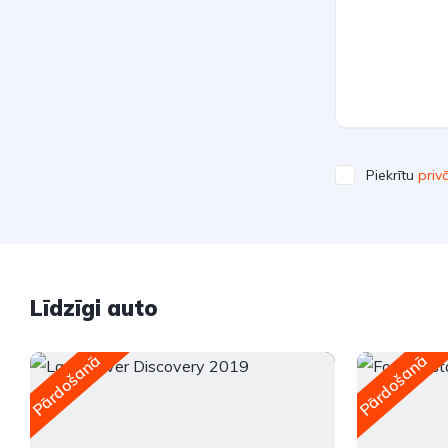
Piekrītu
priv
Līdzīgi auto
Pārdošanā
Pārdošanā