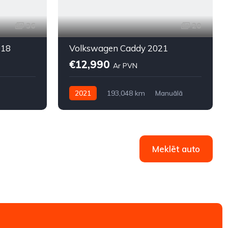
36
20
018
Volkswagen Caddy 2021
€12,990
Ar PVN
2021
193,048 km
Manuālā
Dīzelis
Priekšpiedziņa
Meklēt auto