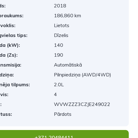
s:
2018
braukums:
186,860 km
voklis:
Lietots
vielas tips:
Dīzelis
da (kW):
140
da (Zs):
190
nsmisija:
Automātiskā
dziņa:
Pilnpiedziņa (AWD/4WD)
nēja tilpums:
2.0L
vis:
4
:
WVWZZZ3CZJE249022
tuss:
Pārdots
+371 20484411