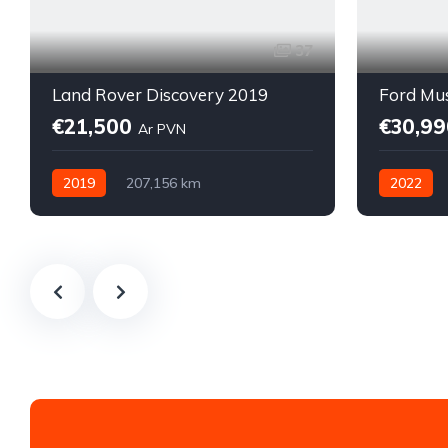
37
Land Rover Discovery 2019
Ford Mu
€21,500
€30,9
Ar PVN
2019
207,156 km
2022
Automātiskā
Dīzelis
Automātis
Pilnpiedziņa (AWD/4WD)
Pilnpiedz