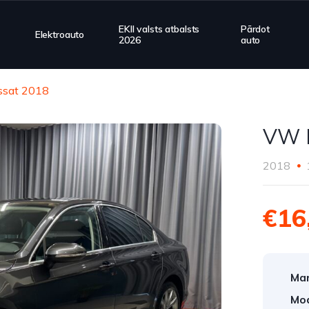
EKII valsts atbalsts
Pārdot
Elektroauto
2026
auto
sat 2018
VW 
2018
€16
Mar
Mod