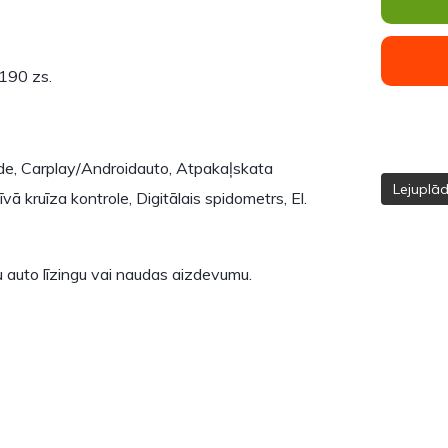
190 zs.
ilde, Carplay/Androidauto, Atpakaļskata
Lejuplā
ā kruīza kontrole, Digitālais spidometrs, El.
 auto līzingu vai naudas aizdevumu.