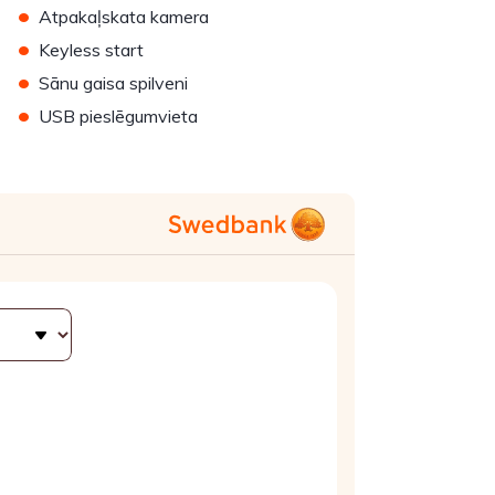
•
Atpakaļskata kamera
•
Keyless start
•
Sānu gaisa spilveni
•
USB pieslēgumvieta