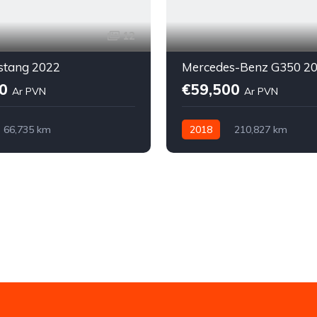
12
stang 2022
Mercedes-Benz G350 2
90
€59,500
Ar PVN
Ar PVN
66,735 km
2018
210,827 km
kā
Elektriskais
Automātiskā
Dīzelis
iņa (AWD/4WD)
Pilnpiedziņa (AWD/4WD)