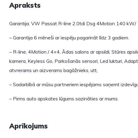
Apraksts
Garantija. VW Passat R-line 2.0tdi Dsg 4Motion 140 kW/ 
– Garantija 6 mēneši ar iespēju pagarināt līdz 3 gadiem.
– R-line, 4Motion / 4×4, Ādas salons ar apsildi, Stūres aps
kamera, Keyless Go, Parkošanās sensori, Led lukturi, Adaptīv
atvrerams un aizverams bagāžnieks, utt,
– Sadarbībā ar mūsu partneriem iespējams saņemt izdevīgu
– Pirms auto apskates lūgums sazināties ar mums.
Aprīkojums